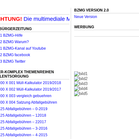
BZMG VERSION 2.0
Neue Version
TUNG!
Die multimediale Mit-Mach-Zeitung für Möncheng
WERBUNG
BÜRGERZEITUNG
R-KOMPLEX THEMENREIHEN
LLENTSORGUNG