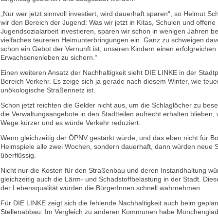
„Nur wer jetzt sinnvoll investiert, wird dauerhaft sparen“, so Helmut 
wir den Bereich der Jugend: Was wir jetzt in Kitas, Schulen und offene
Jugendsozialarbeit investieren, sparen wir schon in wenigen Jahren b
vielfaches teureren Heimunterbringungen ein. Ganz zu schweigen dav
schon ein Gebot der Vernunft ist, unseren Kindern einen erfolgreiche
Erwachsenenleben zu sichern.“
Einen weiteren Ansatz der Nachhaltigkeit sieht DIE LINKE in der Stadt
Bereich Verkehr. Es zeige sich ja gerade nach diesem Winter, wie teue
unökologische Straßennetz ist.
Schon jetzt reichten die Gelder nicht aus, um die Schlaglöcher zu bes
die Verwaltungsangebote in den Stadtteilen aufrecht erhalten blieben,
Wege kürzer und es würde Verkehr reduziert.
Wenn gleichzeitig der ÖPNV gestärkt würde, und das eben nicht für Bo
Heimspiele alle zwei Wochen, sondern dauerhaft, dann würden neue 
überflüssig.
Nicht nur die Kosten für den Straßenbau und deren Instandhaltung wü
gleichzeitig auch die Lärm- und Schadstoffbelastung in der Stadt. Die
der Lebensqualität würden die BürgerInnen schnell wahrnehmen.
Für DIE LINKE zeigt sich die fehlende Nachhaltigkeit auch beim gepla
Stellenabbau. Im Vergleich zu anderen Kommunen habe Mönchenglad