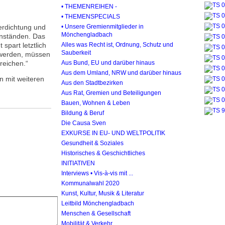
• THEMENREIHEN -
• THEMENSPECIALS
verdichtung und
• Unsere Gremienmitglieder in
Mönchengladbach
enständen. Das
spart letztlich
Alles was Recht ist, Ordnung, Schutz und
Sauberkeit
t werden, müssen
ereichen.“
Aus Bund, EU und darüber hinaus
Aus dem Umland, NRW und darüber hinaus
n mit weiteren
Aus den Stadtbezirken
Aus Rat, Gremien und Beteiligungen
Bauen, Wohnen & Leben
Bildung & Beruf
Die Causa Sven
EXKURSE IN EU- UND WELTPOLITIK
Gesundheit & Soziales
Historisches & Geschichtliches
INITIATIVEN
Interviews • Vis-à-vis mit ...
Kommunalwahl 2020
Kunst, Kultur, Musik & Literatur
Leitbild Mönchengladbach
Menschen & Gesellschaft
Mobilität & Verkehr