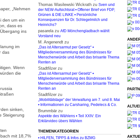
Thomas Wasilewski Wickrath
zu
Sven und
Schaper, „Nehmen
der NEW-Aufsichtsrat • Offener Brief von FDP,
Grünen & DIE LINKE • Persönliche
ei den um ein
Konsequenzen für Dr. Schlegelmilch und
Heinrichs?
on, dass es
pasarela
zu
n Übergang ins
AfD Mönchengladbach wählt
Vorstand neu
ANDER
M. Angenendt
zu
planung im
„Das ist Altersarmut per Gesetz“ •
r das
Mitgliederversammlung des Bündnisses für
Menschenwürde und Arbeit das brisante Thema
Renten an
eitigen. Wenn
Stadtfilzer
zu
 würden die
„Das ist Altersarmut per Gesetz“ •
Mitgliederversammlung des Bündnisses für
Menschenwürde und Arbeit das brisante Thema
russia
Renten an
PARTN
Straßen
Stadtfilzer
zu
„Mobilitätstage“ der Verwaltung am 7. und 8. Mai
• Informationen zu Carsharing, Pedelecs & Co.
ALTUE
rden sinken,
Brummbär
zu
se Steigerung
Aspekte des Wählens • Teil XXIV: Ein
Erklärvideo übers Wählen
nten
THEMENKATEGORIEN
bach mit 18,7%
AKTUE
• HILFEN, TIPPS & Infos zu BZMG