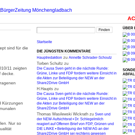
ACH
ÜBER 
Startseite
pt sind für die
DIE JÜNGSTEN KOMMENTARE
zu
Hauptredaktion
Annette Schrader-Schoutz
Torben Schultz
zu
010/11 zeigten
Die Causa Sven geht in die nächste Runde:
SONDE
f decke.
Grüne, Linke und FDP fordern weitere Einsicht in
ABFA
die Akten zur Beteiligung der NEW an der
tragenen
Share2Drive GmbH
H.Haupts
zu
Die Causa Sven geht in die nächste Runde:
Grüne, Linke und FDP fordern weitere Einsicht in
d Kürzungen
die Akten zur Beteiligung der NEW an der
mmunalen
Share2Drive GmbH
Thomas Wasilewski Wickrath
zu
Sven und
der NEW-Aufsichtsrat • Dr. Schlegelmilch
len. Nur so
reagiert auf Offenen Brief von FDP, Grünen und
alität
DIE LINKE • Beteiligung der NEW AG an der
Share2Drive GmbH sei rechtens gewesen