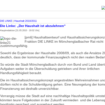
DIE LINKE
|
Haushalt 2010/2011
Die Linke: „Der Haushalt ist abzulehnen“
Hauptredaktion [31.05.2010 - 19:02 Uhr]
[pmli] Haushaltsentwurf und Haushaltssicherungskonze
Fraktion DIE LINKE im Mönchengladbacher Rat nicht
zustimmungsfähig.
Sowohl die Ergebnisse der Haushalte 2008/09, als auch die Ansätze 2
deutlich, dass der kommunale Finanzausgleich nicht den realen Bedar
So würde die Stadt Mönchengladbach durch von Bund und Land über
Aufgaben weiter in die Überschuldung getrieben und ihrer örtlichen
Handlungsfähigkeit beraubt.
Die im Haushaltssicherungskonzept angestrebten Mehreinnahmen un
dürften nicht in die Schuldentilgung gehen. Eine Neuregelung der ko
Finanzierung sei deshalb unverzichtbar.
Vorrangig müsse die Stadt auf eine nachhaltige Haushaltspolitik umstel
könnten teure Folgekosten in der Zukunft vermieden und die Lebensqu
langfristig gesichert und ausgebaut werden.