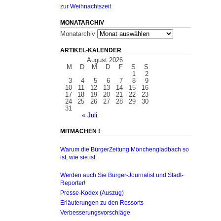
zur Weihnachtszeit
MONATARCHIV
Monatarchiv
ARTIKEL-KALENDER
August 2026
M
D
M
D
F
S
S
1
2
3
4
5
6
7
8
9
10
11
12
13
14
15
16
17
18
19
20
21
22
23
24
25
26
27
28
29
30
31
« Juli
MITMACHEN !
Warum die BürgerZeitung Mönchengladbach so
ist, wie sie ist
Werden auch Sie Bürger-Journalist und Stadt-
Reporter!
Presse-Kodex (Auszug)
Erläuterungen zu den Ressorts
Verbesserungsvorschläge