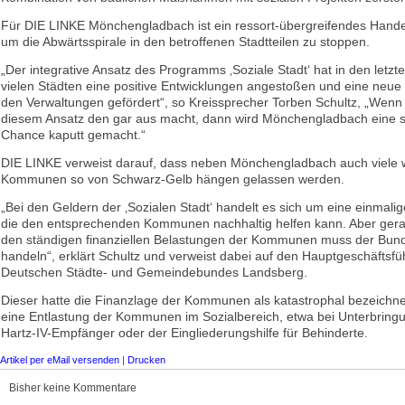
Für DIE LINKE Mönchengladbach ist ein ressort-übergreifendes Hande
um die Abwärtsspirale in den betroffenen Stadtteilen zu stoppen.
„Der integrative Ansatz des Programms ‚Soziale Stadt‘ hat in den letzt
vielen Städten eine positive Entwicklungen angestoßen und eine neue
den Verwaltungen gefördert“, so Kreissprecher Torben Schultz, „Wenn 
diesem Ansatz den gar aus macht, dann wird Mönchengladbach eine s
Chance kaputt gemacht.“
DIE LINKE verweist darauf, dass neben Mönchengladbach auch viele 
Kommunen so von Schwarz-Gelb hängen gelassen werden.
„Bei den Geldern der ‚Sozialen Stadt‘ handelt es sich um eine einmali
die den entsprechenden Kommunen nachhaltig helfen kann. Aber gera
den ständigen finanziellen Belastungen der Kommunen muss der Bund
handeln“, erklärt Schultz und verweist dabei auf den Hauptgeschäftsfü
Deutschen Städte- und Gemeindebundes Landsberg.
Dieser hatte die Finanzlage der Kommunen als katastrophal bezeichne
eine Entlastung der Kommunen im Sozialbereich, etwa bei Unterbring
Hartz-IV-Empfänger oder der Eingliederungshilfe für Behinderte.
Artikel per eMail versenden
|
Drucken
Bisher keine Kommentare