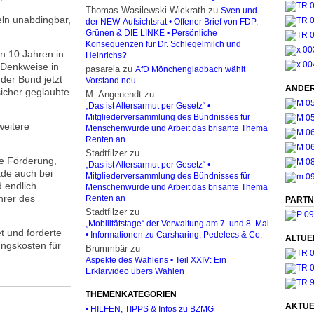
Thomas Wasilewski Wickrath
zu
Sven und
ln unabdingbar,
der NEW-Aufsichtsrat • Offener Brief von FDP,
Grünen & DIE LINKE • Persönliche
Konsequenzen für Dr. Schlegelmilch und
en 10 Jahren in
Heinrichs?
 Denkweise in
pasarela
zu
AfD Mönchengladbach wählt
der Bund jetzt
Vorstand neu
ANDER
icher geglaubte
M. Angenendt
zu
„Das ist Altersarmut per Gesetz“ •
Mitgliederversammlung des Bündnisses für
weitere
Menschenwürde und Arbeit das brisante Thema
Renten an
Stadtfilzer
zu
ge Förderung,
„Das ist Altersarmut per Gesetz“ •
de auch bei
Mitgliederversammlung des Bündnisses für
 endlich
Menschenwürde und Arbeit das brisante Thema
hrer des
Renten an
PARTN
Stadtfilzer
zu
„Mobilitätstage“ der Verwaltung am 7. und 8. Mai
t und forderte
• Informationen zu Carsharing, Pedelecs & Co.
ALTUE
ungskosten für
Brummbär
zu
Aspekte des Wählens • Teil XXIV: Ein
Erklärvideo übers Wählen
THEMENKATEGORIEN
AKTUE
• HILFEN, TIPPS & Infos zu BZMG