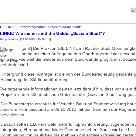
DIE LINKE
|
Förderprogramme
|
Projekt "Soziale Stadt"
LINKE: Wie sicher sind die Gelder „Soziale Stadt“?
Hauptredaktion [19.10.2010 - 10:49 Uhr]
[pmli] Die Fraktion DIE LINKE im Rat der Stadt Mönchengla
heute mit einer Anfrage an den Oberbürgermeister gewend
erfragen, wie weit die Gelder aus dem Bund-Länderprogramm „Soziale
gefährdet sind.
Hintergrund dieser Anfrage ist die von der Bundesregierung geplante 
Halbierung der Städtebauförderung.
Weitergehende Informationen deuten jetzt darauf hin, dass vor allem d
Projekte in den 600 deutschen Gebieten der „Sozialen Stadt“ weg ges
Der Bundestagsausschuss für Verkehr, Bau und Stadtentwicklung hat 
unserem Kenntnisstand am 06.10.2010 mit den Stimmen der Regierung
beschlossen.
Danach soll es z.B. kein Geld mehr für Sprachförderung, Jugendbetre
Integration, Ehrenamt und lokale Ökonomie geben. Somit wird die bisla
Kombination von baulichen Maßnahmen mit sozialen Projekten zerstör