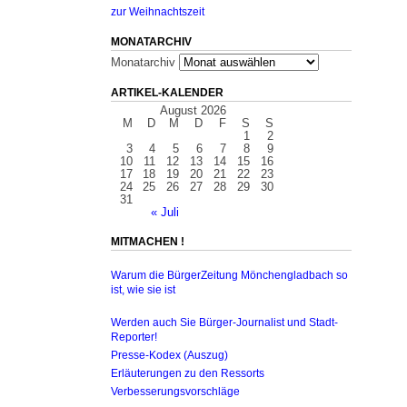
zur Weihnachtszeit
MONATARCHIV
Monatarchiv
ARTIKEL-KALENDER
August 2026
M
D
M
D
F
S
S
1
2
3
4
5
6
7
8
9
10
11
12
13
14
15
16
17
18
19
20
21
22
23
24
25
26
27
28
29
30
31
« Juli
MITMACHEN !
Warum die BürgerZeitung Mönchengladbach so
ist, wie sie ist
Werden auch Sie Bürger-Journalist und Stadt-
Reporter!
Presse-Kodex (Auszug)
Erläuterungen zu den Ressorts
Verbesserungsvorschläge