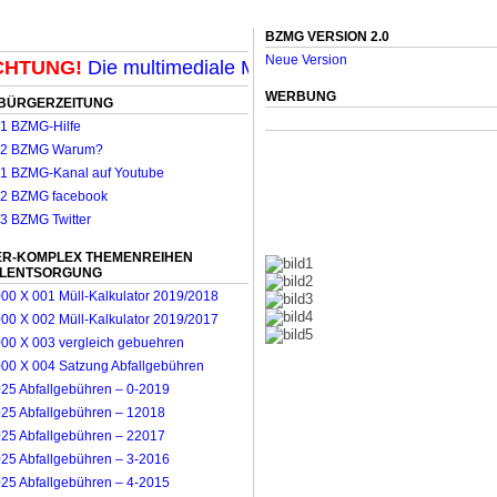
BZMG VERSION 2.0
Neue Version
TUNG!
Die multimediale Mit-Mach-Zeitung für Möncheng
WERBUNG
BÜRGERZEITUNG
R-KOMPLEX THEMENREIHEN
LLENTSORGUNG