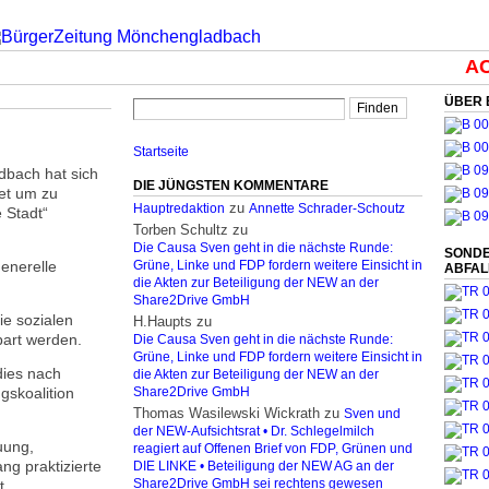
ACH
ÜBER 
Startseite
dbach hat sich
DIE JÜNGSTEN KOMMENTARE
et um zu
zu
Hauptredaktion
Annette Schrader-Schoutz
 Stadt“
Torben Schultz
zu
Die Causa Sven geht in die nächste Runde:
SONDE
generelle
Grüne, Linke und FDP fordern weitere Einsicht in
ABFA
die Akten zur Beteiligung der NEW an der
Share2Drive GmbH
ie sozialen
H.Haupts
zu
part werden.
Die Causa Sven geht in die nächste Runde:
Grüne, Linke und FDP fordern weitere Einsicht in
dies nach
die Akten zur Beteiligung der NEW an der
skoalition
Share2Drive GmbH
Thomas Wasilewski Wickrath
zu
Sven und
der NEW-Aufsichtsrat • Dr. Schlegelmilch
uung,
reagiert auf Offenen Brief von FDP, Grünen und
ng praktizierte
DIE LINKE • Beteiligung der NEW AG an der
t.
Share2Drive GmbH sei rechtens gewesen