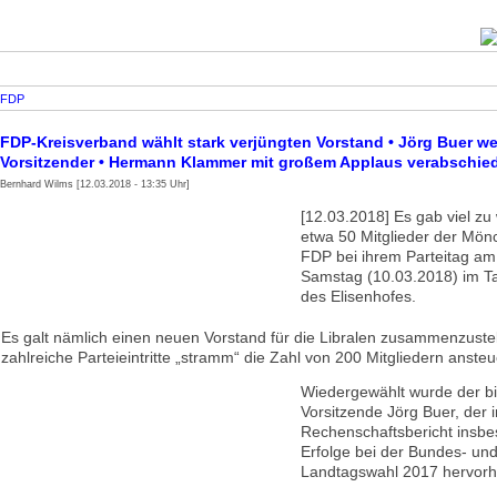
FDP
FDP-Kreisverband wählt stark verjüngten Vorstand • Jörg Buer we
Vorsitzender • Hermann Klammer mit großem Applaus verabschie
Bernhard Wilms [12.03.2018 - 13:35 Uhr]
[12.03.2018] Es gab viel zu 
etwa 50 Mitglieder der Mö
FDP bei ihrem Parteitag a
Samstag (10.03.2018) im 
des Elisenhofes.
Es galt nämlich einen neuen Vorstand für die Libralen zusammenzustel
zahlreiche Parteieintritte „stramm“ die Zahl von 200 Mitgliedern ansteu
Wiedergewählt wurde der bi
Vorsitzende Jörg Buer, der 
Rechenschaftsbericht insbe
Erfolge bei der Bundes- und
Landtagswahl 2017 hervorh