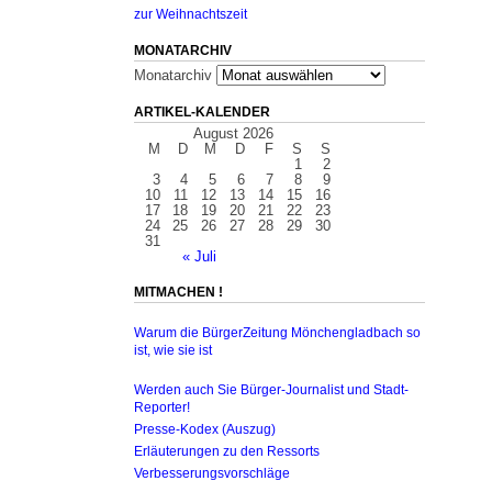
zur Weihnachtszeit
MONATARCHIV
Monatarchiv
ARTIKEL-KALENDER
August 2026
M
D
M
D
F
S
S
1
2
3
4
5
6
7
8
9
10
11
12
13
14
15
16
17
18
19
20
21
22
23
24
25
26
27
28
29
30
31
« Juli
MITMACHEN !
Warum die BürgerZeitung Mönchengladbach so
ist, wie sie ist
Werden auch Sie Bürger-Journalist und Stadt-
Reporter!
Presse-Kodex (Auszug)
Erläuterungen zu den Ressorts
Verbesserungsvorschläge