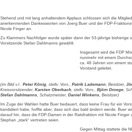
Stehend und mit lang anhaltendem Applaus schlossen sich die Mitglie
anerkennenden Dankesworten von Joerg Buer und der FDP-Fraktions
Nicole Finger an.
Zu Klammers Nachfolger wurde später dann der 53-jährige bisherige st
Vorsitzende Stefan Dahlmanns gewählt.
Insgesamt wird die FDP M
nunmehr mit einem Durchsch
ca. 48 Jahren von einem st
Vorstand geleitet.
(im Bild v.l.:
Peter König
, stellv. Vors.,
Patrik Lademann
, Beisitzer,
Jö
Kreisvorsitzender,
Karsten Oberbach
, stellv. Vors.,
Björn Droege
, Sch
Stefan Dahlmanns
, Schatzmeister,
Daniel Winkens
, Beisitzer)
Im Zuge der Wahlen hatte Buer bedauert, dass keine Frau für ein Vor
kandidiert habe, hoffte aber, dass sich das bald ändern werde. Buer 
darauf hin, dass die FDP-Damen in der Ratsfraktion mit Nicole Finger
Stephan „stark“ vertreten seien.
Gegen Mittag stattete die 