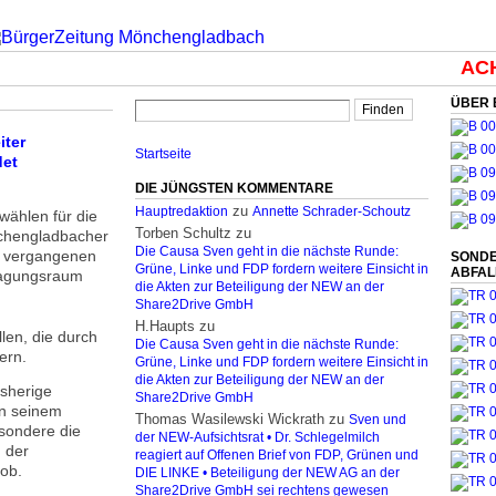
ACHT
ÜBER 
iter
Startseite
det
DIE JÜNGSTEN KOMMENTARE
zu
Hauptredaktion
Annette Schrader-Schoutz
wählen für die
Torben Schultz
zu
nchengladbacher
Die Causa Sven geht in die nächste Runde:
m vergangenen
SONDE
Grüne, Linke und FDP fordern weitere Einsicht in
ABFA
Tagungsraum
die Akten zur Beteiligung der NEW an der
Share2Drive GmbH
H.Haupts
zu
len, die durch
Die Causa Sven geht in die nächste Runde:
ern.
Grüne, Linke und FDP fordern weitere Einsicht in
die Akten zur Beteiligung der NEW an der
sherige
Share2Drive GmbH
in seinem
Thomas Wasilewski Wickrath
zu
Sven und
sondere die
der NEW-Aufsichtsrat • Dr. Schlegelmilch
 der
reagiert auf Offenen Brief von FDP, Grünen und
ob.
DIE LINKE • Beteiligung der NEW AG an der
Share2Drive GmbH sei rechtens gewesen