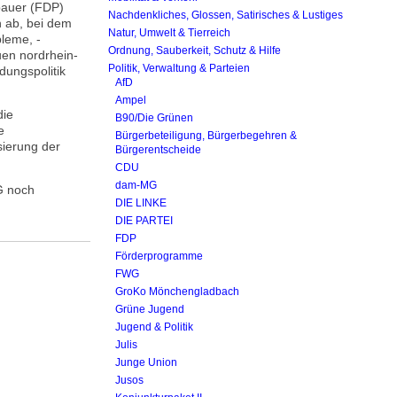
bauer (FDP)
Nachdenkliches, Glossen, Satirisches & Lustiges
 ab, bei dem
Natur, Umwelt & Tierreich
bleme, -
Ordnung, Sauberkeit, Schutz & Hilfe
uen nordrhein-
Politik, Verwaltung & Parteien
dungspolitik
AfD
Ampel
die
B90/Die Grünen
e
Bürgerbeteiligung, Bürgerbegehren &
sierung der
Bürgerentscheide
CDU
dam-MG
G noch
DIE LINKE
DIE PARTEI
FDP
Förderprogramme
FWG
GroKo Mönchengladbach
Grüne Jugend
Jugend & Politik
Julis
Junge Union
Jusos