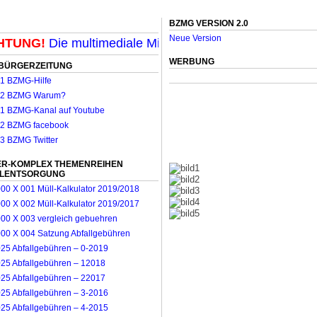
BZMG VERSION 2.0
Neue Version
UNG!
Die multimediale Mit-Mach-Zeitung für Mönchengl
WERBUNG
BÜRGERZEITUNG
R-KOMPLEX THEMENREIHEN
LLENTSORGUNG