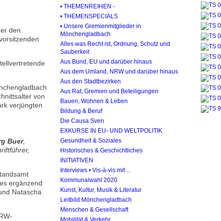
• THEMENREIHEN -
• THEMENSPECIALS
• Unsere Gremienmitglieder in
der den
Mönchengladbach
vorsitzenden
Alles was Recht ist, Ordnung, Schutz und
Sauberkeit
Aus Bund, EU und darüber hinaus
ellvertretende
Aus dem Umland, NRW und darüber hinaus
Aus den Stadtbezirken
önchengladbach
Aus Rat, Gremien und Beteiligungen
nittsalter von
Bauen, Wohnen & Leben
ark verjüngten
Bildung & Beruf
Die Causa Sven
EXKURSE IN EU- UND WELTPOLITIK
rg Buer
,
Gesundheit & Soziales
riftführer,
Historisches & Geschichtliches
INITIATIVEN
Interviews • Vis-à-vis mit ...
standsamt
Kommunalwahl 2020
wies ergänzend
Kunst, Kultur, Musik & Literatur
 und Natascha
Leitbild Mönchengladbach
Menschen & Gesellschaft
NRW-
Mobilität & Verkehr