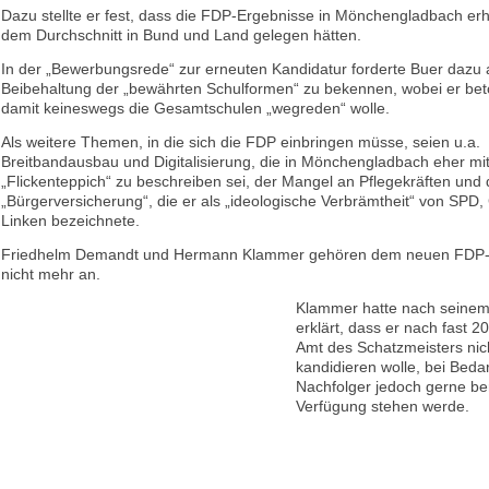
Dazu stellte er fest, dass die FDP-Ergebnisse in Mönchengladbach erh
dem Durchschnitt in Bund und Land gelegen hätten.
In der „Bewerbungsrede“ zur erneuten Kandidatur forderte Buer dazu a
Beibehaltung der „bewährten Schulformen“ zu bekennen, wobei er bet
damit keineswegs die Gesamtschulen „wegreden“ wolle.
Als weitere Themen, in die sich die FDP einbringen müsse, seien u.a.
Breitbandausbau und Digitalisierung, die in Mönchengladbach eher mi
„Flickenteppich“ zu beschreiben sei, der Mangel an Pflegekräften und
„Bürgerversicherung“, die er als „ideologische Verbrämtheit“ von SPD
Linken bezeichnete.
Friedhelm Demandt und Hermann Klammer gehören dem neuen FDP-
nicht mehr an.
Klammer hatte nach seinem 
erklärt, dass er nach fast 2
Amt des Schatzmeisters nic
kandidieren wolle, bei Beda
Nachfolger jedoch gerne be
Verfügung stehen werde.