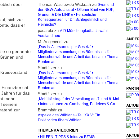
eblich über
Thomas Wasilewski Wickrath
zu
Sven und
der NEW-Aufsichtsrat • Offener Brief von FDP,
Grünen & DIE LINKE • Persönliche
uf, sich zur
Konsequenzen für Dr. Schlegelmilch und
onte, dass er
Heinrichs?
pasarela
zu
AfD Mönchengladbach wählt
Vorstand neu
ANDER
M. Angenendt
zu
t
„Das ist Altersarmut per Gesetz“ •
 die so genannte
Mitgliederversammlung des Bündnisses für
, Grünen und
Menschenwürde und Arbeit das brisante Thema
Renten an
Stadtfilzer
zu
Kreisvorstand
„Das ist Altersarmut per Gesetz“ •
Mitgliederversammlung des Bündnisses für
Menschenwürde und Arbeit das brisante Thema
Finanz­bericht
Renten an
PARTN
0 Jahren für das
Stadtfilzer
zu
ht mehr
„Mobilitätstage“ der Verwaltung am 7. und 8. Mai
rf seinem
• Informationen zu Carsharing, Pedelecs & Co.
ALTUE
ratend zur
Brummbär
zu
Aspekte des Wählens • Teil XXIV: Ein
Erklärvideo übers Wählen
THEMENKATEGORIEN
AKTUE
• HILFEN, TIPPS & Infos zu BZMG