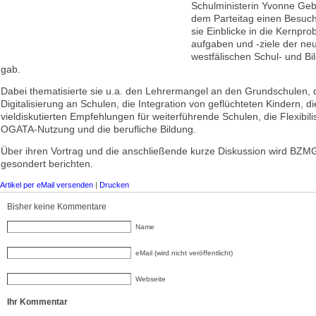
Schulministerin Yvonne Ge
dem Parteitag einen Besuch
sie Einblicke in die Kernpro
aufgaben und -ziele der ne
westfälischen Schul- und Bil
gab.
Dabei thematisierte sie u.a. den Lehrermangel an den Grundschulen, 
Digitalisierung an Schulen, die Integration von geflüchteten Kindern, di
vieldiskutierten Empfehlungen für weiterführende Schulen, die Flexibili
OGATA-Nutzung und die berufliche Bildung.
Über ihren Vortrag und die anschließende kurze Diskussion wird BZM
gesondert berichten.
Artikel per eMail versenden
|
Drucken
Bisher keine Kommentare
Name
eMail (wird nicht veröffentlicht)
Webseite
Ihr Kommentar