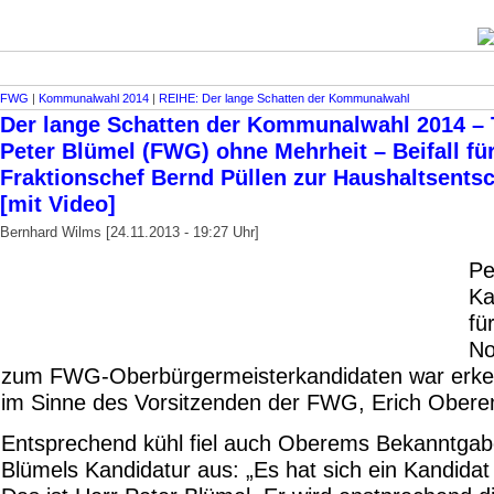
FWG
|
Kommunalwahl 2014
|
REIHE: Der lange Schatten der Kommunalwahl
Der lange Schatten der Kommunalwahl 2014 – Te
Peter Blümel (FWG) ohne Mehrheit – Beifall fü
Fraktionschef Bernd Püllen zur Haushaltsents
[mit Video]
Bernhard Wilms [24.11.2013 - 19:27 Uhr]
Pe
Ka
fü
No
zum FWG-Ober­bürger­meisterkandidaten war erke
im Sinne des Vorsitzenden der FWG, Erich Obere
Entsprechend kühl fiel auch Oberems Bekanntgab
Blümels Kandidatur aus: „Es hat sich ein Kandidat