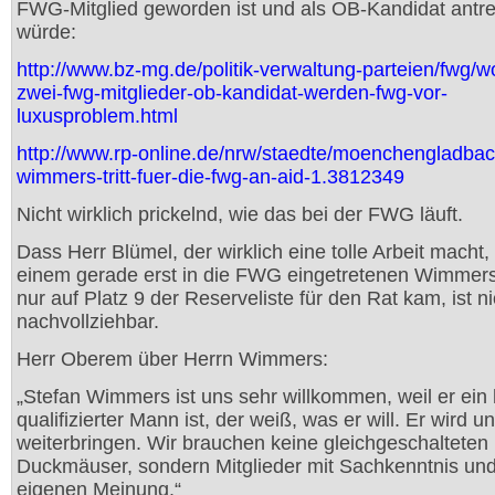
FWG-Mitglied geworden ist und als OB-Kandidat antr
würde:
http://www.bz-mg.de/politik-verwaltung-parteien/fwg/wo
zwei-fwg-mitglieder-ob-kandidat-werden-fwg-vor-
luxusproblem.html
http://www.rp-online.de/nrw/staedte/moenchengladbac
wimmers-tritt-fuer-die-fwg-an-aid-1.3812349
Nicht wirklich prickelnd, wie das bei der FWG läuft.
Dass Herr Blümel, der wirklich eine tolle Arbeit macht,
einem gerade erst in die FWG eingetretenen Wimmers 
nur auf Platz 9 der Reserveliste für den Rat kam, ist ni
nachvollziehbar.
Herr Oberem über Herrn Wimmers:
„Stefan Wimmers ist uns sehr willkommen, weil er ein
qualifizierter Mann ist, der weiß, was er will. Er wird u
weiterbringen. Wir brauchen keine gleichgeschalteten
Duckmäuser, sondern Mitglieder mit Sachkenntnis und
eigenen Meinung.“