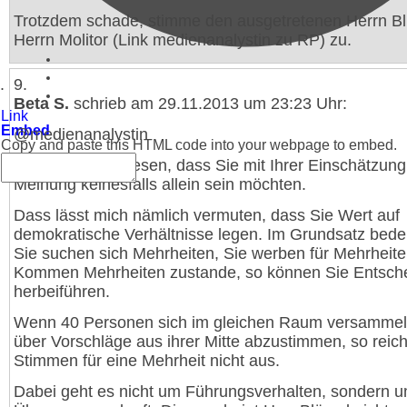
Trotzdem schade, stimme den ausgetretenen Herrn B
Herrn Molitor (Link medienanalystin zu RP) zu.
9.
Beta S.
schrieb am 29.11.2013 um 23:23 Uhr:
Link
Embed
@medienanalystin
Copy and paste this HTML code into your webpage to embed.
Es ist schön zu lesen, dass Sie mit Ihrer Einschätzun
Meinung keinesfalls allein sein möchten.
Dass lässt mich nämlich vermuten, dass Sie Wert auf
demokratische Verhältnisse legen. Im Grundsatz bedeu
Sie suchen sich Mehrheiten, Sie werben für Mehrheite
Kommen Mehrheiten zustande, so können Sie Entsch
herbeiführen.
Wenn 40 Personen sich im gleichen Raum versamme
über Vorschläge aus ihrer Mitte abzustimmen, so reic
Stimmen für eine Mehrheit nicht aus.
Dabei geht es nicht um Führungsverhalten, sondern 