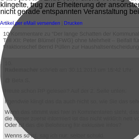
klingelte, trug zur Erheiterung der ansonst
nicht gerade entspannten Veranstaltung bei
Artikel per eMail versenden
|
Drucken
10 Kommentare zu “Der lange Schatten der Kommunal
Teil XII: Peter Blümel (FWG) ohne Mehrheit – Beifall fü
Fraktionschef Bernd Püllen zur Haushaltsentscheidung 
10.
Rademacher
schrieb am 30.11.2013 um 15:42 Uhr:
@ Beta S.
Heute schon RP gelesen? Auf der 2. Seite unten.
Irgendwie klingt das da auch nicht so, wie Sie das seh
Wenn das stimmt was hier in Kommentaren steht, da
die immer zuerst informiert ist das nicht wirklich nett 
Oder ist das die Belohnung für exklusive Infos?
Wenns so ist, sag ich nur: selber schuld.