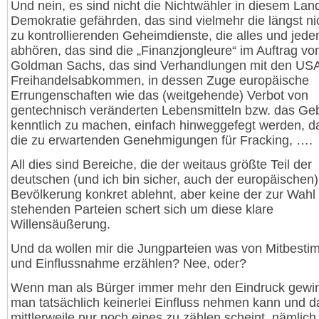
Und nein, es sind nicht die Nichtwähler in diesem Land
Demokratie gefährden, das sind vielmehr die längst n
zu kontrollierenden Geheimdienste, die alles und jede
abhören, das sind die „Finanzjongleure“ im Auftrag vo
Goldman Sachs, das sind Verhandlungen mit den USA
Freihandelsabkommen, in dessen Zuge europäische
Errungenschaften wie das (weitgehende) Verbot von
gentechnisch veränderten Lebensmitteln bzw. das Geb
kenntlich zu machen, einfach hinweggefegt werden, d
die zu erwartenden Genehmigungen für Fracking, ….
All dies sind Bereiche, die der weitaus größte Teil der
deutschen (und ich bin sicher, auch der europäischen)
Bevölkerung konkret ablehnt, aber keine der zur Wahl
stehenden Parteien schert sich um diese klare
Willensäußerung.
Und da wollen mir die Jungparteien was von Mitbest
und Einflussnahme erzählen? Nee, oder?
Wenn man als Bürger immer mehr den Eindruck gewin
man tatsächlich keinerlei Einfluss nehmen kann und d
mittlerweile nur noch eines zu zählen scheint, nämlich