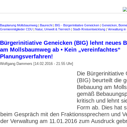
Bauplanung Mollsbaumweg
|
Baurecht
|
BIG - Bürgerinitiative Geneicken
|
Geneicken, Bonne
Gremienmitglieder CDU
|
Natur, Umwelt & Tierreich
|
Stadt-/Kreisentwicklung
|
Verwaltung i
Bürgerinitiative Geneicken (BIG) lehnt neues 
am Mollsbaumweg ab • Kein „vereinfachtes“
Planungsverfahren!
Wolfgang Dammers [14.02.2016 - 21:55 Uhr]
Die Bürgerinitiativ
(BIG) beurteilt die 
Bebauung am Moll
gemäß Bebauungsp
kritisch und lehnt si
Form ab. Dies hat s
beim Gespräch mit den Fraktionssprechern und Ve
der Verwaltung am 11.01.2016 zum Ausdruck gebr