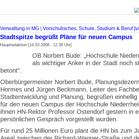
Verwaltung in MG
|
Vorschulisches, Schule, Studium & Beruf [v
Stadtspitze begrüßt Pläne für neuen Campus
Hauptredaktion [14.03.2008 - 12:38 Uhr]
OB Norbert Bude: „Hochschule Niederr
als wichtiger Anker in der Stadt noch s
betont“.
Oberbürgermeister Norbert Bude, Planungsdezer
Hormes und Jürgen Beckmann, Leiter des Fachbe
Stadtentwicklung und Planung, begrüßen einhellig 
für den neuen Campus der Hochschule Niederrhein
ihnen HN-Rektor Professor Ostendorf gestern in 
persönlichen Gespräch vorgestellt wurden.
Für rund 25 Millionen Euro plant die HN bis zum J
Areal zwischen der Richard-Wagner-Straße und d