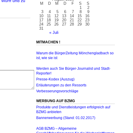
 Wurff und zu
M
D
M
D
F
S
S
1
2
3
4
5
6
7
8
9
10
11
12
13
14
15
16
17
18
19
20
21
22
23
24
25
26
27
28
29
30
31
« Juli
MITMACHEN !
Warum die BürgerZeitung Mönchengladbach so
ist, wie sie ist
Werden auch Sie Bürger-Journalist und Stadt-
Reporter!
Presse-Kodex (Auszug)
Erläuterungen zu den Ressorts
Verbesserungsvorschläge
WERBUNG AUF BZMG
Produkte und Dienstleistungen erfolgreich auf
BZMG anbieten
Bannerwerbung (Stand: 01.02.2017)
AGB BZMG – Allgemeine