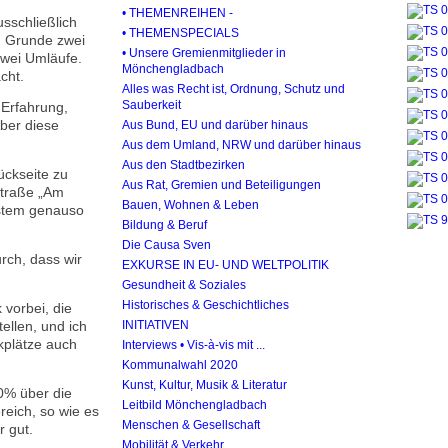
• THEMENREIHEN -
usschließlich
• THEMENSPECIALS
m Grunde zwei
• Unsere Gremienmitglieder in
zwei Umläufe.
Mönchengladbach
cht.
Alles was Recht ist, Ordnung, Schutz und
Sauberkeit
 Erfahrung,
Aber diese
Aus Bund, EU und darüber hinaus
Aus dem Umland, NRW und darüber hinaus
Aus den Stadtbezirken
ückseite zu
Aus Rat, Gremien und Beteiligungen
Straße „Am
Bauen, Wohnen & Leben
ystem genauso
Bildung & Beruf
Die Causa Sven
rch, dass wir
EXKURSE IN EU- UND WELTPOLITIK
Gesundheit & Soziales
Historisches & Geschichtliches
vorbei, die
ellen, und ich
INITIATIVEN
rkplätze auch
Interviews • Vis-à-vis mit ...
Kommunalwahl 2020
Kunst, Kultur, Musik & Literatur
30% über die
Leitbild Mönchengladbach
eich, so wie es
Menschen & Gesellschaft
r gut.
Mobilität & Verkehr