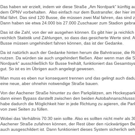
Das haben wir erzielt, indem wir diese Straße „Am Nordpark“ künftig a
dem ÖPNV vorbehalten. Also einfach nur dem Bustransfer, der hier i
Mal fährt. Das sind 120 Busse, die müssen zwei Mal fahren, das sind 
Dann haben sie etwa 24.000 bis 27.000 Zuschauer zum Stadion gebra
Das ist die Zahl, von der wir ausgehen können. Es gibt hier ja reichlich
reichlich Statistik und Zählungen, so dass das gesicherte Werte sind. 
Busse müssen ungehindert fahren können, das ist der Gedanke.
Da ist natürlich auch der Gedanke hinten herum die Bahntrasse, die R
nutzen. Da würden sie auch ungehindert fließen. Aber wenn man die 
Nordpark“ ausschließlich für Busse freihält, funktioniert das Gesamts
gut. So ist es im Übrigen auch angelegt gewesen.
Man muss es eben nur konsequent trennen und das gelingt auch dadu
eine neue, aber ohnehin notwendige Straße bauen.
Von der Aachener Straße hinunter zu den Parkplätzen, am Hockeypark 
dann einen Bypass darstellt zwischen den beiden Autobahnanschlussst
habe dadurch die Möglichkeit hier in jede Richtung zu agieren, die Pa
von zwei Seiten zu füllen.
Wobei das Verhältnis 70:30 sein sollte. Also es sollten nicht mehr als 
Aachener Straße zufahren können, der Rest über den rückwärtigen Ber
auch ausgeschildert ist. Dann funktioniert dieses System sicherlich seh