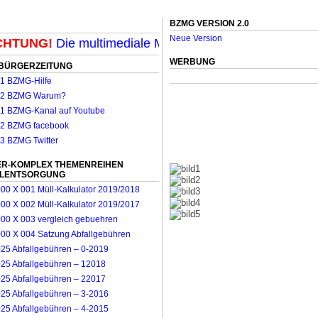
BZMG VERSION 2.0
Neue Version
TUNG!
Die multimediale Mit-Mach-Zeitung für Mönchen
WERBUNG
BÜRGERZEITUNG
R-KOMPLEX THEMENREIHEN
LLENTSORGUNG