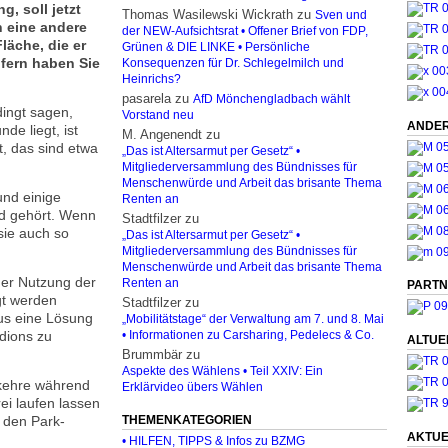
, soll jetzt
Thomas Wasilewski Wickrath
zu
Sven und
h eine andere
der NEW-Aufsichtsrat • Offener Brief von FDP,
läche, die er
Grünen & DIE LINKE • Persönliche
ofern haben Sie
Konsequenzen für Dr. Schlegelmilch und
Heinrichs?
pasarela
zu
AfD Mönchengladbach wählt
dingt sagen,
Vorstand neu
ANDER
e liegt, ist
M. Angenendt
zu
t, das sind etwa
„Das ist Altersarmut per Gesetz“ •
Mitgliederversammlung des Bündnisses für
Menschenwürde und Arbeit das brisante Thema
und einige
Renten an
nd gehört. Wenn
Stadtfilzer
zu
sie auch so
„Das ist Altersarmut per Gesetz“ •
Mitgliederversammlung des Bündnisses für
Menschenwürde und Arbeit das brisante Thema
der Nutzung der
Renten an
PARTN
gt werden
Stadtfilzer
zu
us eine Lösung
„Mobilitätstage“ der Verwaltung am 7. und 8. Mai
adions zu
• Informationen zu Carsharing, Pedelecs & Co.
ALTUE
Brummbär
zu
Aspekte des Wählens • Teil XXIV: Ein
rkehre während
Erklärvideo übers Wählen
ei laufen lassen
THEMENKATEGORIEN
h den Park-
AKTUE
• HILFEN, TIPPS & Infos zu BZMG