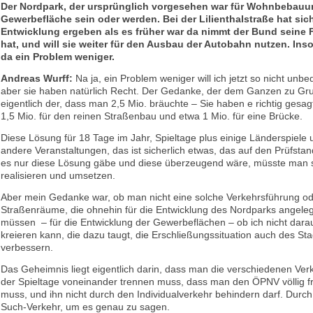
Der Nordpark, der ursprünglich vorgesehen war für Wohnbebauung
Gewerbefläche sein oder werden. Bei der Lilienthalstraße hat sic
Entwicklung ergeben als es früher war da nimmt der Bund seine F
hat, und will sie weiter für den Ausbau der Autobahn nutzen. Ins
da ein Problem weniger.
Andreas Wurff:
Na ja, ein Problem weniger will ich jetzt so nicht unbe
aber sie haben natürlich Recht. Der Gedanke, der dem Ganzen zu Grund
eigentlich der, dass man 2,5 Mio. bräuchte – Sie haben e richtig gesag
1,5 Mio. für den reinen Straßenbau und etwa 1 Mio. für eine Brücke.
Diese Lösung für 18 Tage im Jahr, Spieltage plus einige Länderspiele 
andere Veranstaltungen, das ist sicherlich etwas, das auf den Prüfsta
es nur diese Lösung gäbe und diese überzeugend wäre, müsste man 
realisieren und umsetzen.
Aber mein Gedanke war, ob man nicht eine solche Verkehrsführung o
Straßenräume, die ohnehin für die Entwicklung des Nordparks angele
müssen – für die Entwicklung der Gewerbeflächen – ob ich nicht dara
kreieren kann, die dazu taugt, die Erschließungssituation auch des St
verbessern.
Das Geheimnis liegt eigentlich darin, dass man die verschiedenen Ve
der Spieltage voneinander trennen muss, dass man den ÖPNV völlig fr
muss, und ihn nicht durch den Individualverkehr behindern darf. Durc
Such-Verkehr, um es genau zu sagen.