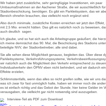
Wir haben jetzt zusätzliche, sehr geringfügige Investitionen, ein paar
Umbaumaßnahmen an der Aachener Straße, die wir ausschließlich für
Stadionbeschickung, benötigen. Es gibt ein Parkleitsystem, das wir abe
Bereich ohnehin brauchen, das vielleicht noch ergänzt wird.
Also durch minimale, zusätzliche Kosten erreichen wir jetzt den Effekt,
mit 2,5 Mio. erreicht hätten. Das gilt es natürlich noch zu beweisen, 
auch deutlich sagen.
Ich glaube, und so hat sich auch die Arbeitsgruppe geäußert, die hierzu
ich meine demnächst das 90. Mal, die Beschickung des Stadions unters
beteiligte NVV, der Stadionbetreiber, alle sind dabei.
Sie alle sehen diese Möglichkeit genauso, begleiten das. Über diese 
Parkleitsysteme, Verkehrsführungssysteme, Verkehrsbeeinflussungss
wir natürlich auch die Möglichkeit den Verkehr entsprechend zu steuer
Individualverkehr den ÖPNV eben nicht behindert, und wir dadurch ein
Effekte erzielen,
Schlimmstenfalls, wenn das alles so nicht greifen sollte, wie wir uns das
was ich zwar für fast unmöglich halte, haben wir immer noch die ande
es ist einfach richtig und das Gebot der Stunde, hier keine Gelder im Vo
verausgaben, die vielleicht gar nicht notwendig sind auszugeben.
Interview-Teil als PDF zum Download