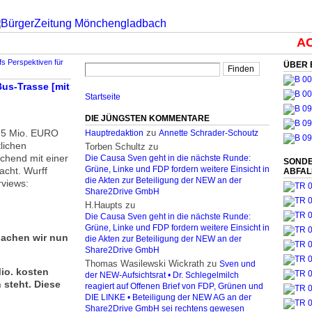
ACH
fs Perspektiven für
ÜBER 
us-Trasse [mit
Startseite
DIE JÜNGSTEN KOMMENTARE
2,5 Mio. EURO
zu
Hauptredaktion
Annette Schrader-Schoutz
lichen
Torben Schultz
zu
chend mit einer
Die Causa Sven geht in die nächste Runde:
SONDE
acht. Wurff
Grüne, Linke und FDP fordern weitere Einsicht in
ABFA
die Akten zur Beteiligung der NEW an der
rviews:
Share2Drive GmbH
H.Haupts
zu
Die Causa Sven geht in die nächste Runde:
Grüne, Linke und FDP fordern weitere Einsicht in
Machen wir nun
die Akten zur Beteiligung der NEW an der
Share2Drive GmbH
Thomas Wasilewski Wickrath
zu
Sven und
Mio. kosten
der NEW-Aufsichtsrat • Dr. Schlegelmilch
 steht. Diese
reagiert auf Offenen Brief von FDP, Grünen und
DIE LINKE • Beteiligung der NEW AG an der
Share2Drive GmbH sei rechtens gewesen