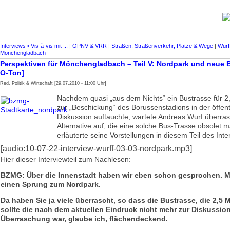
Interviews • Vis-à-vis mit ...
|
ÖPNV & VRR
|
Straßen, Straßenverkehr, Plätze & Wege
|
Wurf
Mönchengladbach
Perspektiven für Mönchengladbach – Teil V: Nordpark und neue B
O-Ton]
Red. Politik & Wirtschaft [29.07.2010 - 11:00 Uhr]
Nachdem quasi „aus dem Nichts“ ein Bustrasse für 
zur „Beschickung“ des Borussenstadions in der öffent
Diskussion auftauchte, wartete Andreas Wurf überras
Alternative auf, die eine solche Bus-Trasse obsolet m
erläuterte seine Vorstellungen in diesem Teil des Inte
[audio:10-07-22-interview-wurff-03-03-nordpark.mp3]
Hier dieser Interviewteil zum Nachlesen:
BZMG: Über die Innenstadt haben wir eben schon gesprochen. 
einen Sprung zum Nordpark.
Da haben Sie ja viele überrascht, so dass die Bustrasse, die 2,5 
sollte die nach dem aktuellen Eindruck nicht mehr zur Diskussion
Überraschung war, glaube ich, flächendeckend.