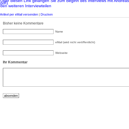
Über diesen Link gelangen Sie zum Beginn des Interviews mit Andreas
den weiteren Interviewteilen
Artikel per eMail versenden
|
Drucken
Bisher keine Kommentare
Name
eMail (wird nicht veröffentlicht)
Webseite
Ihr Kommentar