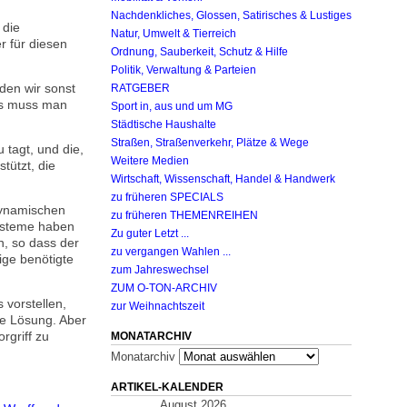
Nachdenkliches, Glossen, Satirisches & Lustiges
 die
Natur, Umwelt & Tierreich
r für diesen
Ordnung, Sauberkeit, Schutz & Hilfe
Politik, Verwaltung & Parteien
 den wir sonst
RATGEBER
das muss man
Sport in, aus und um MG
Städtische Haushalte
Straßen, Straßenverkehr, Plätze & Wege
 tagt, und die,
Weitere Medien
tützt, die
Wirtschaft, Wissenschaft, Handel & Handwerk
zu früheren SPECIALS
dynamischen
zu früheren THEMENREIHEN
ysteme haben
Zu guter Letzt ...
n, so dass der
zu vergangen Wahlen ...
ige benötigte
zum Jahreswechsel
ZUM O-TON-ARCHIV
 vorstellen,
zur Weihnachtszeit
re Lösung. Aber
rgriff zu
MONATARCHIV
Monatarchiv
ARTIKEL-KALENDER
August 2026