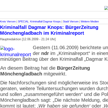
Kreis Viersen
|
SPECIAL: Kriminalfall Dagmar Knops
|
Stadt Viersen
|
Weitere Medien
Kriminalfall Dagmar Knops: BürgerZeitung
Mönchengladbach im Kriminalreport
Hauptredaktion [12.06.2009 - 21:24 Uhr]
Gestern (11.06.2009) berichtete u
der
ndr
im „Kriminalreport“ in eine
minütigen Beitrag über den Kriminalfall „Dagmar K
An diesem Beitrag hat die
BürgerZeitung
Mönchengladbach
mitgewirkt.
Die Nachforschungen sind möglicherweise ins Sto
geraten, weitere Teiluntersuchungen wurden durch
und sollen „zusammengeführt werden“ und die Pol
Mönchengladbach sagt: „Die nächste Meldung, di
kommt ist lautet:
‚Wir haben sie gefunden‘
oder
‚W