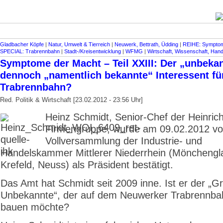
Gladbacher Köpfe
|
Natur, Umwelt & Tierreich
|
Neuwerk, Bettrath, Üdding
|
REIHE: Symptom
SPECIAL: Trabrennbahn
|
Stadt-/Kreisentwicklung
|
WFMG
|
Wirtschaft, Wissenschaft, Han
Symptome der Macht – Teil XXIII: Der „unbekan
dennoch „namentlich bekannte“ Interessent fü
Trabrennbahn?
Red. Politik & Wirtschaft [23.02.2012 - 23:56 Uhr]
Heinz Schmidt, Senior-Chef der Heinric
Firmengruppe, wurde am 09.02.2012 vo
Vollversammlung der Industrie- und
Handelskammer Mittlerer Niederrhein (Mönchengl
Krefeld, Neuss) als Präsident bestätigt.
Das Amt hat Schmidt seit 2009 inne. Ist er der „G
Unbekannte“, der auf dem Neuwerker Trabrennba
bauen möchte?