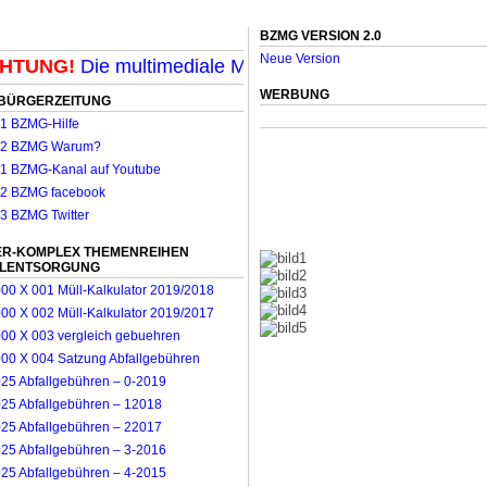
BZMG VERSION 2.0
Neue Version
TUNG!
Die multimediale Mit-Mach-Zeitung für Möncheng
WERBUNG
BÜRGERZEITUNG
R-KOMPLEX THEMENREIHEN
LLENTSORGUNG