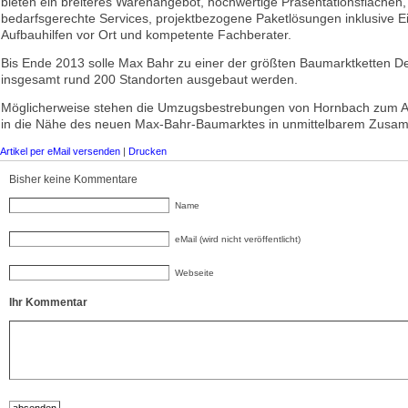
bieten ein breiteres Warenangebot, hochwertige Präsentationsflächen,
bedarfsgerechte Services, projektbezogene Paketlösungen inklusive E
Aufbauhilfen vor Ort und kompetente Fachberater.
Bis Ende 2013 solle Max Bahr zu einer der größten Baumarktketten D
insgesamt rund 200 Standorten ausgebaut werden.
Möglicherweise stehen die Umzugsbestrebungen von Hornbach zum A
in die Nähe des neuen Max-Bahr-Baumarktes in unmittelbarem Zus
Artikel per eMail versenden
|
Drucken
Bisher keine Kommentare
Name
eMail (wird nicht veröffentlicht)
Webseite
Ihr Kommentar