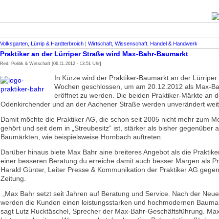
Volksgarten, Lürrip & Hardterbroich
|
Wirtschaft, Wissenschaft, Handel & Handwerk
Praktiker an der Lürriper Straße wird Max-Bahr-Baumarkt
Red. Politik & Wirtschaft [06.11.2012 - 13:51 Uhr]
In Kürze wird der Praktiker-Baumarkt an der Lürriper 
Wochen geschlossen, um am 20.12.2012 als Max-Ba
eröffnet zu werden. Die beiden Praktiker-Märkte an d
Odenkirchender und an der Aachener Straße werden unverändert weite
Damit möchte die Praktiker AG, die schon seit 2005 nicht mehr zum M
gehört und seit dem in „Streubesitz“ ist, stärker als bisher gegenüber
Baumärkten, wie beispielsweise Hornbach auftreten.
Darüber hinaus biete Max Bahr aine breiteres Angebot als die Praktik
einer besseren Beratung du erreiche damit auch besser Margen als Prak
Harald Günter, Leiter Presse & Kommunikation der Praktiker AG gege
Zeitung.
„Max Bahr setzt seit Jahren auf Beratung und Service. Nach der Neue
werden die Kunden einen leistungsstarken und hochmodernen Baumar
sagt Lutz Rucktäschel, Sprecher der Max-Bahr-Geschäftsführung. Ma