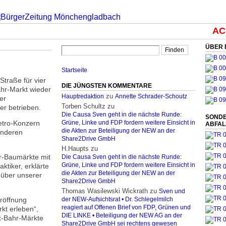
ACH
ÜBER 
Startseite
Straße für vier
DIE JÜNGSTEN KOMMENTARE
hr-Markt wieder
zu
Hauptredaktion
Annette Schrader-Schoutz
er
Torben Schultz
zu
r betrieben.
Die Causa Sven geht in die nächste Runde:
SONDE
etro-Konzern
Grüne, Linke und FDP fordern weitere Einsicht in
ABFA
die Akten zur Beteiligung der NEW an der
 anderen
Share2Drive GmbH
H.Haupts
zu
er-Baumärkte mit
Die Causa Sven geht in die nächste Runde:
tiker, erklärte
Grüne, Linke und FDP fordern weitere Einsicht in
die Akten zur Beteiligung der NEW an der
nüber unserer
Share2Drive GmbH
Thomas Wasilewski Wickrath
zu
Sven und
röffnung
der NEW-Aufsichtsrat • Dr. Schlegelmilch
reagiert auf Offenen Brief von FDP, Grünen und
kt erleben“,
DIE LINKE • Beteiligung der NEW AG an der
x-Bahr-Märkte
Share2Drive GmbH sei rechtens gewesen