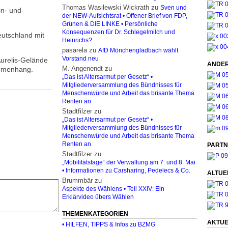
Thomas Wasilewski Wickrath
zu
Sven und
in- und
der NEW-Aufsichtsrat • Offener Brief von FDP,
Grünen & DIE LINKE • Persönliche
Konsequenzen für Dr. Schlegelmilch und
eutschland mit
Heinrichs?
pasarela
zu
AfD Mönchengladbach wählt
Vorstand neu
urelis-Gelände
ANDER
M. Angenendt
zu
ammenhang.
„Das ist Altersarmut per Gesetz“ •
Mitgliederversammlung des Bündnisses für
Menschenwürde und Arbeit das brisante Thema
Renten an
Stadtfilzer
zu
„Das ist Altersarmut per Gesetz“ •
Mitgliederversammlung des Bündnisses für
Menschenwürde und Arbeit das brisante Thema
Renten an
PARTN
Stadtfilzer
zu
„Mobilitätstage“ der Verwaltung am 7. und 8. Mai
• Informationen zu Carsharing, Pedelecs & Co.
ALTUE
Brummbär
zu
Aspekte des Wählens • Teil XXIV: Ein
Erklärvideo übers Wählen
THEMENKATEGORIEN
AKTUE
• HILFEN, TIPPS & Infos zu BZMG