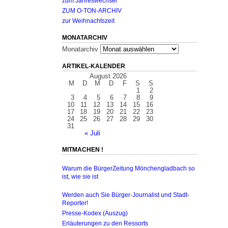
zum Jahreswechsel
ZUM O-TON-ARCHIV
zur Weihnachtszeit
MONATARCHIV
Monatarchiv
ARTIKEL-KALENDER
August 2026
M
D
M
D
F
S
S
1
2
3
4
5
6
7
8
9
10
11
12
13
14
15
16
17
18
19
20
21
22
23
24
25
26
27
28
29
30
31
« Juli
MITMACHEN !
Warum die BürgerZeitung Mönchengladbach so
ist, wie sie ist
Werden auch Sie Bürger-Journalist und Stadt-
Reporter!
Presse-Kodex (Auszug)
Erläuterungen zu den Ressorts