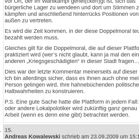
vor Ort, der im Wahlkampf genei(cken)gt ist, sich das
bürgerliche Lager zu wendeen und dort um Stimmen 
kämpfen und anschließend hinterrücks Positionen von 
außen zu vertreten.
Es wird die Zeit kommen, in der diese Doppelmoral te
bezahlt werden muss.
Gleiches gilt für die Doppelmoral, die auf dieser Plattf
praktiziert wird (wer’s nicht glaubt, kann ja mal den ei
anderen „Kriegsgeschädigten“ in dieser Stadt fragen…
Dies war der letzte Kommentar meinerseits auf dieser 
Ich bin allerdings sicher, dass es Ihnen auch ohne me
Person gelingen wird, Ihre hahnebüchenden politisch
Halbwahrheiten zu konstruieren.
P.S. Eine gute Sache hatte die Plattform in jedem Fall:
oder andere Lokalpolotiker wird zukünftig ganz genau 
Arbeit (wenn es denn eine gibt) betrachtet werden.
15.
Andreas Kowalewski
schrieb am 23.09.2009 um 15: