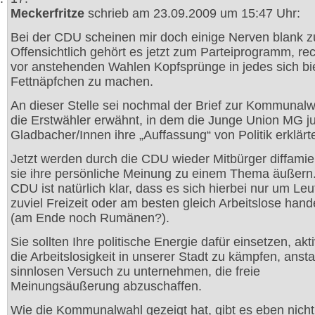
Meckerfritze
schrieb am 23.09.2009 um 15:47 Uhr:
Bei der CDU scheinen mir doch einige Nerven blank zu
Offensichtlich gehört es jetzt zum Parteiprogramm, rec
vor anstehenden Wahlen Kopfsprünge in jedes sich b
Fettnäpfchen zu machen.
An dieser Stelle sei nochmal der Brief zur Kommunal
die Erstwähler erwähnt, in dem die Junge Union MG j
Gladbacher/Innen ihre „Auffassung“ von Politik erklärt
Jetzt werden durch die CDU wieder Mitbürger diffamier
sie ihre persönliche Meinung zu einem Thema äußern.
CDU ist natürlich klar, dass es sich hierbei nur um Leu
zuviel Freizeit oder am besten gleich Arbeitslose han
(am Ende noch Rumänen?).
Sie sollten Ihre politische Energie dafür einsetzen, ak
die Arbeitslosigkeit in unserer Stadt zu kämpfen, ansta
sinnlosen Versuch zu unternehmen, die freie
Meinungsäußerung abzuschaffen.
Wie die Kommunalwahl gezeigt hat, gibt es eben nicht