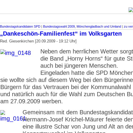
Bundestagskandidaten SPD
|
Bundestagswahl 2009, Mönchengladbach und Umland
|
zu ver
„Dankeschön-Familienfest“ im Volksgarten
Red. Giesenkirchen [20.09.2009 - 19:12 Uhr]
Neben dem herrlichen Wetter sorgt
die Band „Horny Horns“ für gute S
auch bei jüngeren Menschen.
Eingeladen hatte die SPD Mönche
sie wollte sich auf diesem Weg bei den Bürgerinn
Bürgern für das Vertrauen bei der Kommunalwahl
und natürlich auch für die Wahl zum Deutschen B
am 27.09.2009 werben.
Gemeinsam mit dem Bundestagskandida
Hermann-Josef Krichel-Mäurer feierte de
eine illustre Schar von Jung und Alt an de