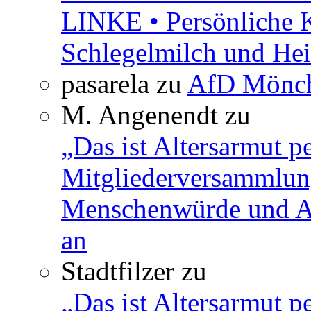
LINKE • Persönliche 
Schlegelmilch und Hei
pasarela
zu
AfD Mönch
M. Angenendt
zu
„Das ist Altersarmut p
Mitgliederversammlun
Menschenwürde und Ar
an
Stadtfilzer
zu
„Das ist Altersarmut p