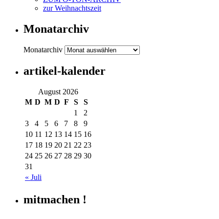
zur Weihnachtszeit
Monatarchiv
Monatarchiv
artikel-kalender
August 2026
M
D
M
D
F
S
S
1
2
3
4
5
6
7
8
9
10
11
12
13
14
15
16
17
18
19
20
21
22
23
24
25
26
27
28
29
30
31
« Juli
mitmachen !