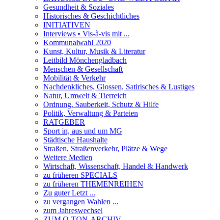
Gesundheit & Soziales
Historisches & Geschichtliches
INITIATIVEN
Interviews • Vis-à-vis mit ...
Kommunalwahl 2020
Kunst, Kultur, Musik & Literatur
Leitbild Mönchengladbach
Menschen & Gesellschaft
Mobilität & Verkehr
Nachdenkliches, Glossen, Satirisches & Lustiges
Natur, Umwelt & Tierreich
Ordnung, Sauberkeit, Schutz & Hilfe
Politik, Verwaltung & Parteien
RATGEBER
Sport in, aus und um MG
Städtische Haushalte
Straßen, Straßenverkehr, Plätze & Wege
Weitere Medien
Wirtschaft, Wissenschaft, Handel & Handwerk
zu früheren SPECIALS
zu früheren THEMENREIHEN
Zu guter Letzt ...
zu vergangen Wahlen ...
zum Jahreswechsel
ZUM O-TON-ARCHIV