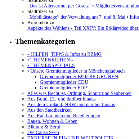
Stadtfilzer
zu
„Das ist Altersarmut per Gesetz“ • Mitgliederversamml
Stadtfilzer
zu
„Mobilitätstage“ der Verwaltung am 7. und 8. Mai • Inf
Brummbär
zu
Aspekte des Wählens • Teil XXIV: Ein Erklärvideo übe
Themenkategorien
• HILFEN, TIPPS & Infos zu BZMG
• THEMENREIHEN -
• THEMENSPECIALS
• Unsere Gremienmitglieder in Mönchengladbach
Gremienmitglieder B90/DIE GRÜNEN
Gremienmitglieder CDU
Gremienmitglieder FDP
Alles was Recht ist, Ordnung, Schutz und Sauberkeit
Aus Bund, EU und darüber hinaus
Aus dem Umland, NRW und darüber hinaus
Aus den Stadtbezirken
Aus Rat, Gremien und Beteiligungen
Bauen, Wohnen & Leben
Bildung & Beruf
Die Causa Sven
EXKURSE IN EU- UND WELTPOLITIK