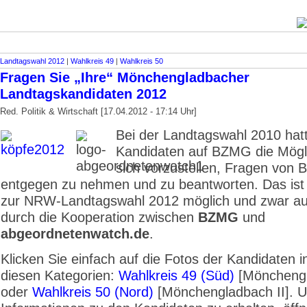
Landtagswahl 2012
|
Wahlkreis 49
|
Wahlkreis 50
Fragen Sie „Ihre“ Mönchengladbacher
Landtagskandidaten 2012
Red. Politik & Wirtschaft [17.04.2012 - 17:14 Uhr]
Bei der Landtagswahl 2010 hat
Kandidaten auf BZMG die Mögli
sich vorzustellen, Fragen von 
entgegen zu nehmen und zu beantworten. Das ist
zur NRW-Landtagswahl 2012 möglich und zwar au
durch die Kooperation zwischen
BZMG
und
abgeordnetenwatch.de
.
Klicken Sie einfach auf die Fotos der Kandidaten i
diesen Kategorien:
Wahlkreis 49 (Süd)
[Mönchengl
oder
Wahlkreis 50 (Nord)
[Mönchengladbach II]. 