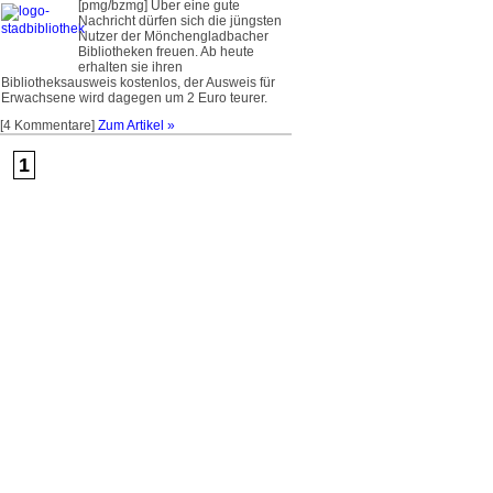
[pmg/bzmg] Über eine gute
Nachricht dürfen sich die jüngsten
Nutzer der Mönchengladbacher
Bibliotheken freuen. Ab heute
erhalten sie ihren
Bibliotheksausweis kostenlos, der Ausweis für
Erwachsene wird dagegen um 2 Euro teurer.
[4 Kommentare]
Zum Artikel »
1