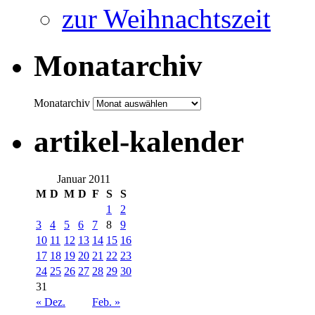
zur Weihnachtszeit
Monatarchiv
Monatarchiv
artikel-kalender
Januar 2011
M
D
M
D
F
S
S
1
2
3
4
5
6
7
8
9
10
11
12
13
14
15
16
17
18
19
20
21
22
23
24
25
26
27
28
29
30
31
« Dez.
Feb. »