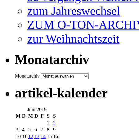
zum Jahreswechsel
ZUM O-TON-ARCHI
zur Weihnachtszeit
Monatarchiv
Monatarchiv
artikel-kalender
Juni 2019
M
D
M
D
F
S
S
1
2
3
4
5
6
7
8
9
10
11
12
13
14
15
16