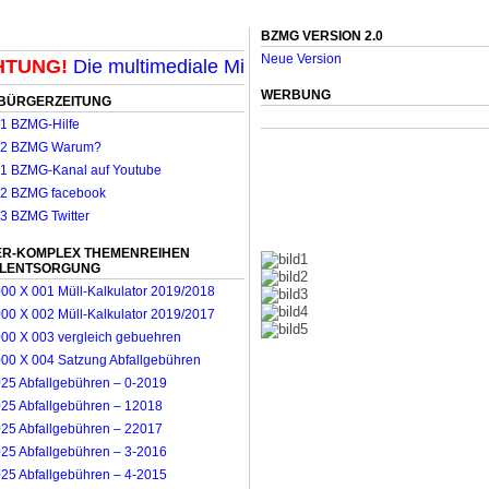
BZMG VERSION 2.0
Neue Version
TUNG!
Die multimediale Mit-Mach-Zeitung für Möncheng
WERBUNG
BÜRGERZEITUNG
R-KOMPLEX THEMENREIHEN
LLENTSORGUNG