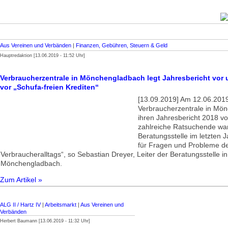
Aus Vereinen und Verbänden
|
Finanzen, Gebühren, Steuern & Geld
Hauptredaktion [13.06.2019 - 11:52 Uhr]
Verbraucherzentrale in Mönchengladbach legt Jahresbericht vor 
vor „Schufa-freien Krediten“
[13.09.2019] Am 12.06.2019 
Verbraucherzentrale in Mö
ihren Jahresbericht 2018 vo
zahlreiche Ratsuchende war
Beratungsstelle im letzten J
für Fragen und Probleme d
Verbraucheralltags“, so Sebastian Dreyer, Leiter der Beratungsstelle in
Mönchengladbach.
Zum Artikel »
ALG II / Hartz IV
|
Arbeitsmarkt
|
Aus Vereinen und
Verbänden
Herbert Baumann [13.06.2019 - 11:32 Uhr]