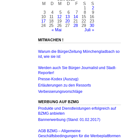
M
D
M
D
F
S
S
1
2
3
4
5
6
7
8
9
10
11
12
13
14
15
16
17
18
19
20
21
22
23
24
25
26
27
28
29
30
« Mai
Juli »
MITMACHEN !
Warum die BürgerZeitung Mönchengladbach so
ist, wie sie ist
Werden auch Sie Bürger-Journalist und Stadt-
Reporter!
Presse-Kodex (Auszug)
Erläuterungen zu den Ressorts
Verbesserungsvorschläge
WERBUNG AUF BZMG
Produkte und Dienstleistungen erfolgreich auf
BZMG anbieten
Bannerwerbung (Stand: 01.02.2017)
AGB BZMG – Allgemeine
Geschäftsbedingungen für die Werbeplattformen