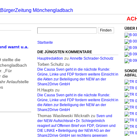
ACH
ÜBER 
Startseite
und warnt u.a.
DIE JÜNGSTEN KOMMENTARE
zu
Hauptredaktion
Annette Schrader-Schoutz
stellte die
Torben Schultz
zu
nchengladbach
Die Causa Sven geht in die nächste Runde:
r. „Für
SONDE
Grüne, Linke und FDP fordern weitere Einsicht in
ABFA
 die
die Akten zur Beteiligung der NEW an der
ahr Anlaufstelle
Share2Drive GmbH
es
H.Haupts
zu
Die Causa Sven geht in die nächste Runde:
Grüne, Linke und FDP fordern weitere Einsicht in
die Akten zur Beteiligung der NEW an der
Share2Drive GmbH
Thomas Wasilewski Wickrath
zu
Sven und
der NEW-Aufsichtsrat • Dr. Schlegelmilch
reagiert auf Offenen Brief von FDP, Grünen und
DIE LINKE • Beteiligung der NEW AG an der
Share2Drive GmbH sei rechtens gewesen