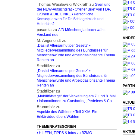
Thomas Wasilewski Wickrath
zu
Sven und
der NEW-Aufsichtsrat • Offener Brief von FDP,
Grünen & DIE LINKE • Persönliche
Konsequenzen für Dr. Schlegelmilch und
Heinrichs?
pasarela
zu
AfD Mönchengladbach wählt
Vorstand neu
ANDER
M. Angenendt
zu
„Das ist Altersarmut per Gesetz“ •
Mitgliederversammlung des Bündnisses für
Menschenwürde und Arbeit das brisante Thema
Renten an
Stadtfilzer
zu
„Das ist Altersarmut per Gesetz“ •
Mitgliederversammlung des Bündnisses für
Menschenwürde und Arbeit das brisante Thema
Renten an
PARTN
Stadtfilzer
zu
„Mobilitätstage“ der Verwaltung am 7. und 8. Mai
• Informationen zu Carsharing, Pedelecs & Co.
ALTUE
Brummbär
zu
Aspekte des Wählens • Teil XXIV: Ein
Erklärvideo übers Wählen
THEMENKATEGORIEN
AKTUE
• HILFEN, TIPPS & Infos zu BZMG