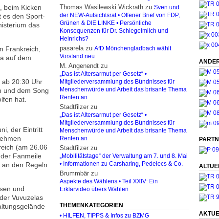
, beim Kicken
Thomas Wasilewski Wickrath
zu
Sven und
 es den Sport-
der NEW-Aufsichtsrat • Offener Brief von FDP,
Grünen & DIE LINKE • Persönliche
nisterium das
Konsequenzen für Dr. Schlegelmilch und
Heinrichs?
pasarela
zu
n Frankreich,
AfD Mönchengladbach wählt
Vorstand neu
da auf dem
ANDER
M. Angenendt
zu
„Das ist Altersarmut per Gesetz“ •
 ab 20:30 Uhr
Mitgliederversammlung des Bündnisses für
bum und dem Song
Menschenwürde und Arbeit das brisante Thema
Renten an
lfen hat.
Stadtfilzer
zu
„Das ist Altersarmut per Gesetz“ •
Mitgliederversammlung des Bündnisses für
, der Eintritt
Menschenwürde und Arbeit das brisante Thema
enehmen
Renten an
PARTN
reich (am 26.06
Stadtfilzer
zu
n der Fanmeile
„Mobilitätstage“ der Verwaltung am 7. und 8. Mai
h an den Regeln
• Informationen zu Carsharing, Pedelecs & Co.
ALTUE
Brummbär
zu
Aspekte des Wählens • Teil XXIV: Ein
osen und
Erklärvideo übers Wählen
oder Vuvuzelas
THEMENKATEGORIEN
altungsgelände
AKTUE
• HILFEN, TIPPS & Infos zu BZMG