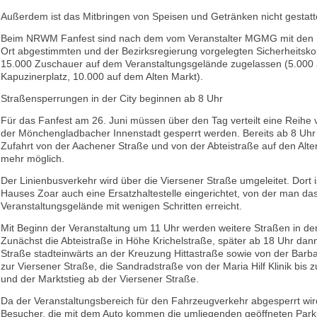
Außerdem ist das Mitbringen von Speisen und Getränken nicht gestatt
Beim NRWM Fanfest sind nach dem vom Veranstalter MGMG mit den 
Ort abgestimmten und der Bezirksregierung vorgelegten Sicherheitsk
15.000 Zuschauer auf dem Veranstaltungsgelände zugelassen (5.000
Kapuzinerplatz, 10.000 auf dem Alten Markt).
Straßensperrungen in der City beginnen ab 8 Uhr
Für das Fanfest am 26. Juni müssen über den Tag verteilt eine Reihe 
der Mönchengladbacher Innenstadt gesperrt werden. Bereits ab 8 Uhr 
Zufahrt von der Aachener Straße und von der Abteistraße auf den Alte
mehr möglich.
Der Linienbusverkehr wird über die Viersener Straße umgeleitet. Dort 
Hauses Zoar auch eine Ersatzhaltestelle eingerichtet, von der man da
Veranstaltungsgelände mit wenigen Schritten erreicht.
Mit Beginn der Veranstaltung um 11 Uhr werden weitere Straßen in der
Zunächst die Abteistraße in Höhe Krichelstraße, später ab 18 Uhr dan
Straße stadteinwärts an der Kreuzung Hittastraße sowie von der Barb
zur Viersener Straße, die Sandradstraße von der Maria Hilf Klinik bis 
und der Marktstieg ab der Viersener Straße.
Da der Veranstaltungsbereich für den Fahrzeugverkehr abgesperrt wird
Besucher, die mit dem Auto kommen die umliegenden geöffneten Par