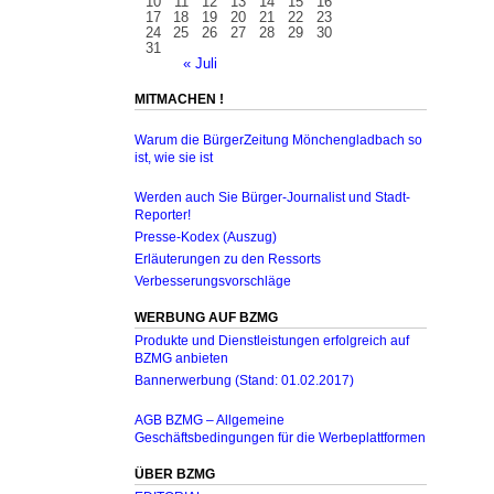
10
11
12
13
14
15
16
17
18
19
20
21
22
23
24
25
26
27
28
29
30
31
« Juli
MITMACHEN !
Warum die BürgerZeitung Mönchengladbach so
ist, wie sie ist
Werden auch Sie Bürger-Journalist und Stadt-
Reporter!
Presse-Kodex (Auszug)
Erläuterungen zu den Ressorts
Verbesserungsvorschläge
WERBUNG AUF BZMG
Produkte und Dienstleistungen erfolgreich auf
BZMG anbieten
Bannerwerbung (Stand: 01.02.2017)
AGB BZMG – Allgemeine
Geschäftsbedingungen für die Werbeplattformen
ÜBER BZMG