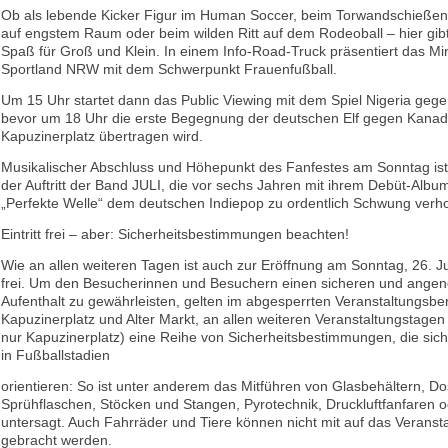
Ob als lebende Kicker Figur im Human Soccer, beim Torwandschießen
auf engstem Raum oder beim wilden Ritt auf dem Rodeoball – hier gibt
Spaß für Groß und Klein. In einem Info-Road-Truck präsentiert das Mi
Sportland NRW mit dem Schwerpunkt Frauenfußball.
Um 15 Uhr startet dann das Public Viewing mit dem Spiel Nigeria gege
bevor um 18 Uhr die erste Begegnung der deutschen Elf gegen Kana
Kapuzinerplatz übertragen wird.
Musikalischer Abschluss und Höhepunkt des Fanfestes am Sonntag ist
der Auftritt der Band JULI, die vor sechs Jahren mit ihrem Debüt-Al
„Perfekte Welle“ dem deutschen Indiepop zu ordentlich Schwung verho
Eintritt frei – aber: Sicherheitsbestimmungen beachten!
Wie an allen weiteren Tagen ist auch zur Eröffnung am Sonntag, 26. Juni
frei. Um den Besucherinnen und Besuchern einen sicheren und ang
Aufenthalt zu gewährleisten, gelten im abgesperrten Veranstaltungsbe
Kapuzinerplatz und Alter Markt, an allen weiteren Veranstaltungstage
nur Kapuzinerplatz) eine Reihe von Sicherheitsbestimmungen, die sic
in Fußballstadien
orientieren: So ist unter anderem das Mitführen von Glasbehältern, D
Sprühflaschen, Stöcken und Stangen, Pyrotechnik, Druckluftfanfaren 
untersagt. Auch Fahrräder und Tiere können nicht mit auf das Veranst
gebracht werden.