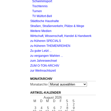
Schwimmsport
Tischtennis
Turnen
TV Mülfort-Bell
Städtische Haushalte
Straßen, Straßenverkehr, Plätze & Wege
Weitere Medien
Wirtschaft, Wissenschaft, Handel & Handwerk
zu früheren SPECIALS
zu früheren THEMENREIHEN
Zu guter Letzt ...
zu vergangen Wahlen ...
zum Jahreswechsel
ZUM O-TON-ARCHIV
zur Weihnachtszeit
MONATARCHIV
Monatarchiv
ARTIKEL-KALENDER
August 2026
M
D
M
D
F
S
S
1
2
3
4
5
6
7
8
9