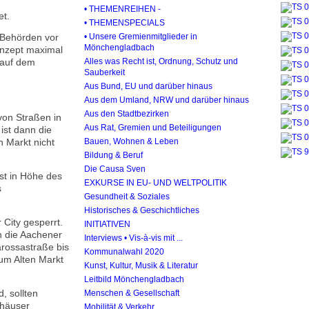
• THEMENREIHEN -
et.
• THEMENSPECIALS
Behörden vor
• Unsere Gremienmitglieder in
Mönchengladbach
onzept maximal
 auf dem
Alles was Recht ist, Ordnung, Schutz und
Sauberkeit
Aus Bund, EU und darüber hinaus
Aus dem Umland, NRW und darüber hinaus
Aus den Stadtbezirken
von Straßen in
Aus Rat, Gremien und Beteiligungen
ist dann die
n Markt nicht
Bauen, Wohnen & Leben
Bildung & Beruf
Die Causa Sven
ist in Höhe des
EXKURSE IN EU- UND WELTPOLITIK
s
Gesundheit & Soziales
Historisches & Geschichtliches
 City gesperrt.
INITIATIVEN
n die Aachener
Interviews • Vis-à-vis mit ...
arossastraße bis
Kommunalwahl 2020
zum Alten Markt
Kunst, Kultur, Musik & Literatur
Leitbild Mönchengladbach
, sollten
Menschen & Gesellschaft
khäuser
Mobilität & Verkehr