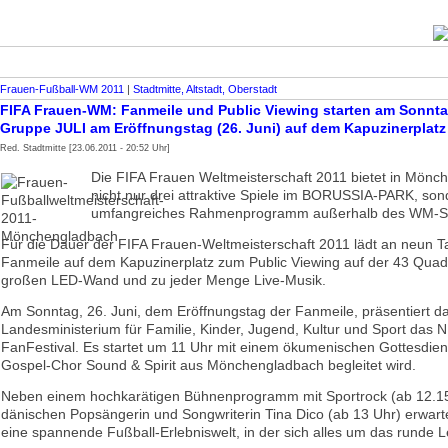
Frauen-Fußball-WM 2011
|
Stadtmitte, Altstadt, Oberstadt
FIFA Frauen-WM: Fanmeile und Public Viewing starten am Sonnta
Gruppe JULI am Eröffnungstag (26. Juni) auf dem Kapuzinerplatz
Red. Stadtmitte [23.06.2011 - 20:52 Uhr]
Die FIFA Frauen Weltmeisterschaft 2011 bietet in Mönc
nicht nur drei attraktive Spiele im BORUSSIA-PARK, son
umfangreiches Rahmenprogramm außerhalb des WM-St
Für die Dauer der FIFA Frauen-Weltmeisterschaft 2011 lädt an neun T
Fanmeile auf dem Kapuzinerplatz zum Public Viewing auf der 43 Quad
großen LED-Wand und zu jeder Menge Live-Musik.
Am Sonntag, 26. Juni, dem Eröffnungstag der Fanmeile, präsentiert d
Landesministerium für Familie, Kinder, Jugend, Kultur und Sport da
FanFestival. Es startet um 11 Uhr mit einem ökumenischen Gottesdien
Gospel-Chor Sound & Spirit aus Mönchengladbach begleitet wird.
Neben einem hochkarätigen Bühnenprogramm mit Sportrock (ab 12.15
dänischen Popsängerin und Songwriterin Tina Dico (ab 13 Uhr) erwart
eine spannende Fußball-Erlebniswelt, in der sich alles um das runde L