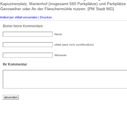
Kapuzinerplatz, Marienhof (insgesamt 560 Parkplätze) und Parkplätze
Geroweiher oder An der Flieschermühle nutzen. [PM Stadt MG]
Artikel per eMail versenden
|
Drucken
Bisher keine Kommentare
Name
eMail (wird nicht veröffentlicht)
Webseite
Ihr Kommentar