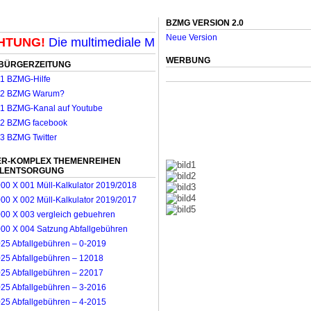
BZMG VERSION 2.0
Neue Version
UNG!
Die multimediale Mit-Mach-Zeitung für Mönchengl
WERBUNG
BÜRGERZEITUNG
R-KOMPLEX THEMENREIHEN
LLENTSORGUNG