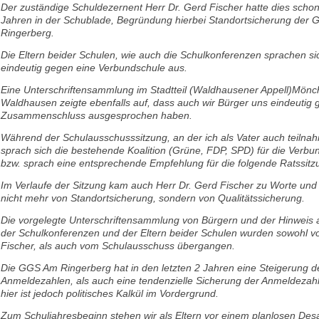
Der zuständige Schuldezernent Herr Dr. Gerd Fischer hatte dies scho
Jahren in der Schublade, Begründung hierbei Standortsicherung der
Ringerberg.
Die Eltern beider Schulen, wie auch die Schulkonferenzen sprachen sic
eindeutig gegen eine Verbundschule aus.
Eine Unterschriftensammlung im Stadtteil (Waldhausener Appell)Mön
Waldhausen zeigte ebenfalls auf, dass auch wir Bürger uns eindeutig
Zusammenschluss ausgesprochen haben.
Während der Schulausschusssitzung, an der ich als Vater auch teilna
sprach sich die bestehende Koalition (Grüne, FDP, SPD) für die Verbu
bzw. sprach eine entsprechende Empfehlung für die folgende Ratssitz
Im Verlaufe der Sitzung kam auch Herr Dr. Gerd Fischer zu Worte und 
nicht mehr von Standortsicherung, sondern von Qualitätssicherung.
Die vorgelegte Unterschriftensammlung von Bürgern und der Hinweis 
der Schulkonferenzen und der Eltern beider Schulen wurden sowohl v
Fischer, als auch vom Schulausschuss übergangen.
Die GGS Am Ringerberg hat in den letzten 2 Jahren eine Steigerung d
Anmeldezahlen, als auch eine tendenzielle Sicherung der Anmeldezahl
hier ist jedoch politisches Kalkül im Vordergrund.
Zum Schuljahresbeginn stehen wir als Eltern vor einem planlosen Des