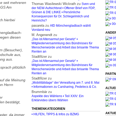
ne seit mehreren
Thomas Wasilewski Wickrath
zu
Sven und
 GGS Am
der NEW-Aufsichtsrat • Offener Brief von FDP,
Grünen & DIE LINKE • Persönliche
Konsequenzen für Dr. Schlegelmilch und
h hierbei
Heinrichs?
pasarela
zu
AfD Mönchengladbach wählt
Vorstand neu
chengladbach-
ANDER
M. Angenendt
zu
 gegen diesen
„Das ist Altersarmut per Gesetz“ •
Mitgliederversammlung des Bündnisses für
Menschenwürde und Arbeit das brisante Thema
hm (Besucher),
Renten an
ndschule aus,
Stadtfilzer
zu
ung aus.
„Das ist Altersarmut per Gesetz“ •
Mitgliederversammlung des Bündnisses für
sprach plötzlich
Menschenwürde und Arbeit das brisante Thema
Renten an
PARTN
Stadtfilzer
zu
auf die Meinung
„Mobilitätstage“ der Verwaltung am 7. und 8. Mai
on Herrn
• Informationen zu Carsharing, Pedelecs & Co.
ALTUE
Brummbär
zu
Aspekte des Wählens • Teil XXIV: Ein
er
Erklärvideo übers Wählen
en bestätigt,
THEMENKATEGORIEN
AKTUE
• HILFEN, TIPPS & Infos zu BZMG
aster, da immer