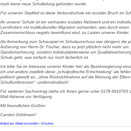
noch keine neue Schulleitung gefunden wurde.
Für unseren Stadtteil ist diese Verbundschule ein sozialer Bruch im Sc
An unserer Schule ist ein vertrautes soziales Netzwerk und ein individu
Lernfördern mit multikultureller Migration vorhanden, was durch einen
Zusammenschluss negativ beeinflusst wird, zu Lasten unserer Kinder.
Als Anmerkung zum Schauspiel im Schulausschuss war übrigens die pl
Äußerung von Herrn Dr. Fischer, dass es jetzt plötzlich nicht mehr um
Standortsicherung, sondern indiskutabelerweise um Qualitätssicherun
Schule geht, was einfach nur noch lächerlich ist.
Ich bitte Sie im Interesse unserer Kinder hier als Bezirksregierung ein
ich und andere zweifeln diese „schulpolitische Entscheidung“ als fehle
politisch gewollt an, „ohne Rücksichtnahme auf die Meinung der Eltern
Schulkonferenzen“ -undemokratisch!
Für weiteren Sachvortrag stehe ich Ihnen gerne unter 0178-6910793 
Mail-Adresse zur Verfügung.
Mit freundlichen Grüßen
Carsten Göhlmann“
Artikel per eMail versenden
|
Drucken