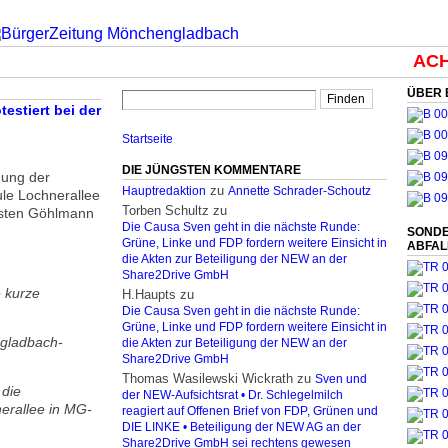
ACHT
ÜBER 
estiert bei der
Startseite
DIE JÜNGSTEN KOMMENTARE
ung der
zu
Hauptredaktion
Annette Schrader-Schoutz
le Lochnerallee
Torben Schultz
zu
rsten Göhlmann
Die Causa Sven geht in die nächste Runde:
SONDE
Grüne, Linke und FDP fordern weitere Einsicht in
ABFA
die Akten zur Beteiligung der NEW an der
Share2Drive GmbH
e kurze
H.Haupts
zu
Die Causa Sven geht in die nächste Runde:
Grüne, Linke und FDP fordern weitere Einsicht in
ngladbach-
die Akten zur Beteiligung der NEW an der
Share2Drive GmbH
Thomas Wasilewski Wickrath
zu
Sven und
 die
der NEW-Aufsichtsrat • Dr. Schlegelmilch
erallee in MG-
reagiert auf Offenen Brief von FDP, Grünen und
DIE LINKE • Beteiligung der NEW AG an der
Share2Drive GmbH sei rechtens gewesen