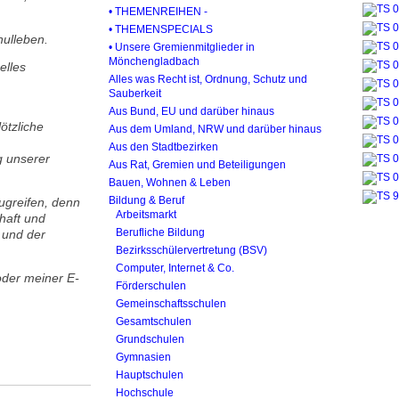
• THEMENREIHEN -
• THEMENSPECIALS
hulleben.
• Unsere Gremienmitglieder in
Mönchengladbach
elles
Alles was Recht ist, Ordnung, Schutz und
Sauberkeit
Aus Bund, EU und darüber hinaus
ötzliche
Aus dem Umland, NRW und darüber hinaus
Aus den Stadtbezirken
g unserer
Aus Rat, Gremien und Beteiligungen
Bauen, Wohnen & Leben
Bildung & Beruf
zugreifen, denn
Arbeitsmarkt
rhaft und
Berufliche Bildung
 und der
Bezirksschülervertretung (BSV)
Computer, Internet & Co.
oder meiner E-
Förderschulen
Gemeinschaftsschulen
Gesamtschulen
Grundschulen
Gymnasien
Hauptschulen
Hochschule