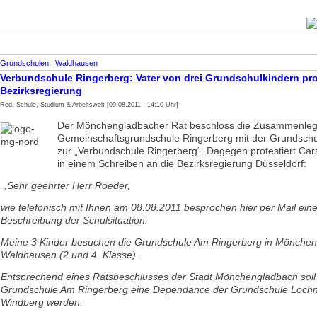
Grundschulen
|
Waldhausen
Verbundschule Ringerberg: Vater von drei Grundschulkindern prot
Bezirksregierung
Red. Schule, Studium & Arbeitswelt [09.08.2011 - 14:10 Uhr]
Der Mönchengladbacher Rat beschloss die Zusammenleg
Gemeinschaftsgrundschule Ringerberg mit der Grundschu
zur „Verbundschule Ringerberg“. Dagegen protestiert Ca
in einem Schreiben an die Bezirksregierung Düsseldorf:
„Sehr geehrter Herr Roeder,
wie telefonisch mit Ihnen am 08.08.2011 besprochen hier per Mail ein
Beschreibung der Schulsituation:
Meine 3 Kinder besuchen die Grundschule Am Ringerberg in Mönche
Waldhausen (2.und 4. Klasse).
Entsprechend eines Ratsbeschlusses der Stadt Mönchengladbach soll
Grundschule Am Ringerberg eine Dependance der Grundschule Lochn
Windberg werden.