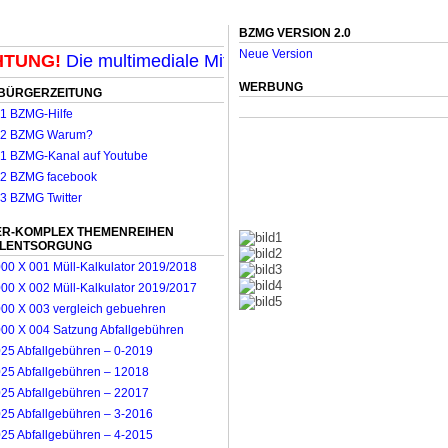
BZMG VERSION 2.0
Neue Version
UNG!
Die multimediale Mit-Mach-Zeitung für Mönchengl
WERBUNG
BÜRGERZEITUNG
R-KOMPLEX THEMENREIHEN
LLENTSORGUNG