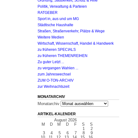
Ordnung, Sauberkeit, Schutz & Hilfe
Politik, Verwaltung & Parteien
RATGEBER
Sport in, aus und um MG
Städtische Haushalte
Straßen, Straßenverkehr, Plätze & Wege
Weitere Medien
Wirtschaft, Wissenschaft, Handel & Handwerk
zu früheren SPECIALS
zu früheren THEMENREIHEN
Zu guter Letzt ...
zu vergangen Wahlen ...
zum Jahreswechsel
ZUM O-TON-ARCHIV
zur Weihnachtszeit
MONATARCHIV
Monatarchiv
ARTIKEL-KALENDER
August 2026
M
D
M
D
F
S
S
1
2
3
4
5
6
7
8
9
10
11
12
13
14
15
16