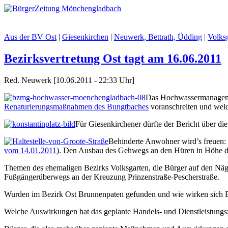
Aus der BV Ost
|
Giesenkirchen
|
Neuwerk, Bettrath, Üdding
|
Volksg
Bezirksvertretung Ost tagt am 16.06.2011
Red. Neuwerk [10.06.2011 - 22:33 Uhr]
Das Hochwassermanage­men
Renaturierungsmaßnahmen des Bungtbaches
voranschreiten und wel
Für Giesenkirchener dürfte der Bericht über di
Behinderte Anwohner wird’s freuen: 
vom 14.01.2011
). Den Ausbau des Gehwegs an den Hüren in Höhe d
Themen des ehemaligen Bezirks Volksgarten, die Bürger auf den Näge
Fußgängerüberwegs an der Kreuzung Prinzenstraße-Pescherstraße.
Wurden im Bezirk Ost Brunnenpaten gefunden und wie wirken sich E
Welche Auswirkungen hat das geplante Handels- und Dienstleistung