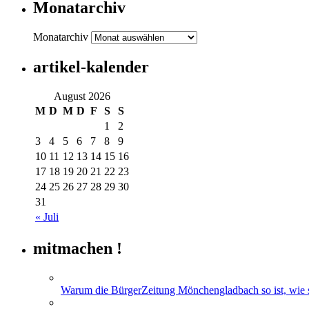
Monatarchiv
Monatarchiv
artikel-kalender
August 2026
M
D
M
D
F
S
S
1
2
3
4
5
6
7
8
9
10
11
12
13
14
15
16
17
18
19
20
21
22
23
24
25
26
27
28
29
30
31
« Juli
mitmachen !
Warum die BürgerZeitung Mönchengladbach so ist, wie si