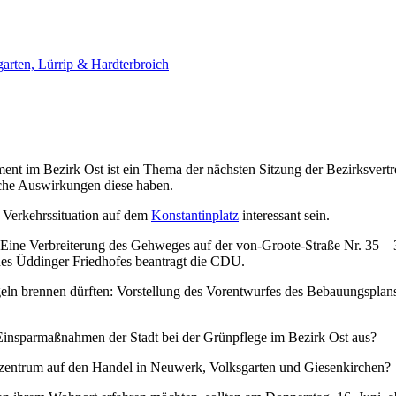
arten, Lürrip & Hardterbroich
t im Bezirk Ost ist ein Thema der nächsten Sitzung der Bezirksvertre
che Auswirkungen diese haben.
e Verkehrssituation auf dem
Konstantinplatz
interessant sein.
Eine Verbreiterung des Gehweges auf der von-Groote-Straße Nr. 35 – 3
es Üddinger Friedhofes beantragt die CDU.
ln brennen dürften: Vorstellung des Vorentwurfes des Bebauungsplans 
insparmaßnahmen der Stadt bei der Grünpflege im Bezirk Ost aus?
szentrum auf den Handel in Neuwerk, Volksgarten und Giesenkirchen?