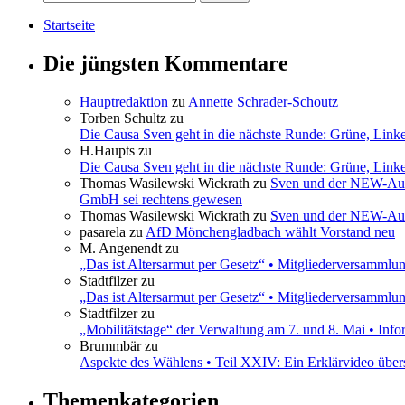
Startseite
Die jüngsten Kommentare
Hauptredaktion
zu
Annette Schrader-Schoutz
Torben Schultz
zu
Die Causa Sven geht in die nächste Runde: Grüne, Link
H.Haupts
zu
Die Causa Sven geht in die nächste Runde: Grüne, Link
Thomas Wasilewski Wickrath
zu
Sven und der NEW-Aufs
GmbH sei rechtens gewesen
Thomas Wasilewski Wickrath
zu
Sven und der NEW-Aufs
pasarela
zu
AfD Mönchengladbach wählt Vorstand neu
M. Angenendt
zu
„Das ist Altersarmut per Gesetz“ • Mitgliederversamml
Stadtfilzer
zu
„Das ist Altersarmut per Gesetz“ • Mitgliederversamml
Stadtfilzer
zu
„Mobilitätstage“ der Verwaltung am 7. und 8. Mai • Inf
Brummbär
zu
Aspekte des Wählens • Teil XXIV: Ein Erklärvideo übe
Themenkategorien