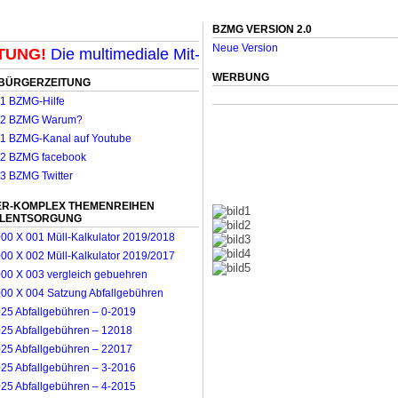
BZMG VERSION 2.0
Neue Version
NG!
Die multimediale Mit-Mach-Zeitung für Mönchenglad
WERBUNG
BÜRGERZEITUNG
R-KOMPLEX THEMENREIHEN
LLENTSORGUNG