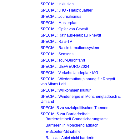
SPECIAL: Inklusion
SPECIAL: JHQ - Haupt­quartier
SPECIAL: Journalismus
SPECIAL: Masterplan
SPECIAL: Opfer von Gewalt
SPECIAL: Rathaus-Neubau Rheydt
SPECIAL: Rats-TV
SPECIAL: Ratsinformations­system
SPECIAL: Seasons
SPECIAL: Tour-Durchfahrt
SPECIAL: UEFA EURO 2024
SPECIAL: Verkehrslandeplatz MG
SPECIAL: Wiederaufbau­planung für Rheydt
von Alfons Leitl
SPECIAL: Willkommenskultur
SPECIAL: Windenergie in Mönchengladbach &
Umland
SPECIALS zu sozialpolitischen Themen
SPECIALS zur Barrierfreiheit
Barrierefreiheit Grundsicherungsamt
Barrieren in Mönchengladbach
E-Scooter-Mitnahme
Ratssaal Abtei nicht barrierfrei