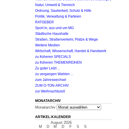
Natur, Umwelt & Tierreich
Ordnung, Sauberkeit, Schutz & Hilfe
Politik, Verwaltung & Parteien
RATGEBER
Sport in, aus und um MG
Städtische Haushalte
Straßen, Straßenverkehr, Plätze & Wege
Weitere Medien
Wirtschaft, Wissenschaft, Handel & Handwerk
zu früheren SPECIALS
zu früheren THEMENREIHEN
Zu guter Letzt ...
zu vergangen Wahlen ...
zum Jahreswechsel
ZUM O-TON-ARCHIV
zur Weihnachtszeit
MONATARCHIV
Monatarchiv
ARTIKEL-KALENDER
August 2026
M
D
M
D
F
S
S