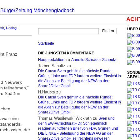
ACHTU
ath, Üdding
|
ÜBER 
Startseite
DIE JÜNGSTEN KOMMENTARE
int Franz
zu
Hauptredaktion
Annette Schrader-Schoutz
Torben Schultz
zu
Die Causa Sven geht in die nächste Runde:
SONDE
Grüne, Linke und FDP fordern weitere Einsicht in
ABFA
die Akten zur Beteiligung der NEW an der
und Neuwerk
Share2Drive GmbH
en teilnehmen,“
H.Haupts
zu
d zu Späßen
Die Causa Sven geht in die nächste Runde:
Grüne, Linke und FDP fordern weitere Einsicht in
die Akten zur Beteiligung der NEW an der
achen.
Share2Drive GmbH
zwar eine
Thomas Wasilewski Wickrath
zu
Sven und
tstandards:
der NEW-Aufsichtsrat • Dr. Schlegelmilch
reagiert auf Offenen Brief von FDP, Grünen und
rschlossen, der
DIE LINKE • Beteiligung der NEW AG an der
Share2Drive GmbH sei rechtens gewesen