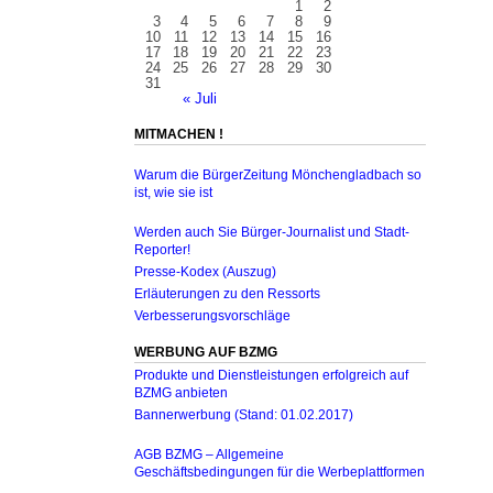
1
2
3
4
5
6
7
8
9
10
11
12
13
14
15
16
17
18
19
20
21
22
23
24
25
26
27
28
29
30
31
« Juli
MITMACHEN !
Warum die BürgerZeitung Mönchengladbach so
ist, wie sie ist
Werden auch Sie Bürger-Journalist und Stadt-
Reporter!
Presse-Kodex (Auszug)
Erläuterungen zu den Ressorts
Verbesserungsvorschläge
WERBUNG AUF BZMG
Produkte und Dienstleistungen erfolgreich auf
BZMG anbieten
Bannerwerbung (Stand: 01.02.2017)
AGB BZMG – Allgemeine
Geschäftsbedingungen für die Werbeplattformen