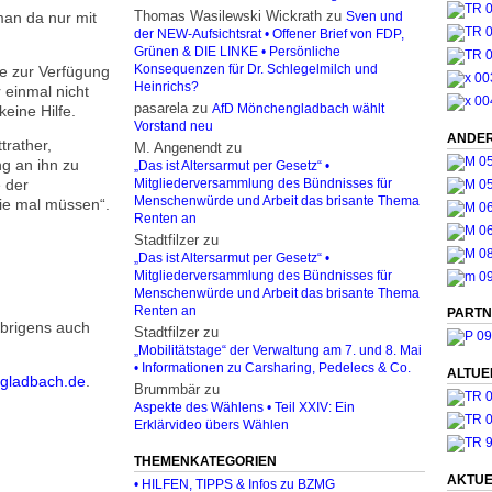
Thomas Wasilewski Wickrath
zu
an da nur mit
Sven und
der NEW-Aufsichtsrat • Offener Brief von FDP,
Grünen & DIE LINKE • Persönliche
te zur Verfügung
Konsequenzen für Dr. Schlegelmilch und
Heinrichs?
 einmal nicht
pasarela
zu
eine Hilfe.
AfD Mönchengladbach wählt
Vorstand neu
ANDER
trather,
M. Angenendt
zu
ng an ihn zu
„Das ist Altersarmut per Gesetz“ •
 der
Mitgliederversammlung des Bündnisses für
Menschenwürde und Arbeit das brisante Thema
ie mal müssen“.
Renten an
Stadtfilzer
zu
„Das ist Altersarmut per Gesetz“ •
Mitgliederversammlung des Bündnisses für
Menschenwürde und Arbeit das brisante Thema
Renten an
PARTN
übrigens auch
Stadtfilzer
zu
„Mobilitätstage“ der Verwaltung am 7. und 8. Mai
• Informationen zu Carsharing, Pedelecs & Co.
ALTUE
gladbach.de
.
Brummbär
zu
Aspekte des Wählens • Teil XXIV: Ein
Erklärvideo übers Wählen
THEMENKATEGORIEN
AKTUE
• HILFEN, TIPPS & Infos zu BZMG