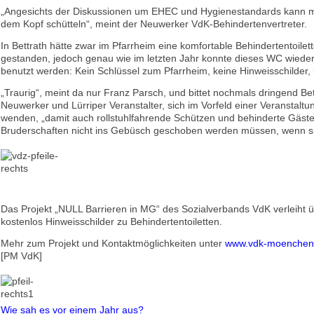
„Angesichts der Diskussionen um EHEC und Hygienestandards kann m
dem Kopf schütteln“, meint der Neuwerker VdK-Behindertenvertreter.
In Bettrath hätte zwar im Pfarrheim eine komfortable Behindertentoilet
gestanden, jedoch genau wie im letzten Jahr konnte dieses WC wieder
benutzt werden: Kein Schlüssel zum Pfarrheim, keine Hinweisschilder, k
„Traurig“, meint da nur Franz Parsch, und bittet nochmals dringend Bet
Neuwerker und Lürriper Veranstalter, sich im Vorfeld einer Veranstaltu
wenden, „damit auch rollstuhlfahrende Schützen und behinderte Gäste
Bruderschaften nicht ins Gebüsch geschoben werden müssen, wenn s
Das Projekt „NULL Barrieren in MG“ des Sozialverbands VdK verleiht 
kostenlos Hinweisschilder zu Behindertentoiletten.
Mehr zum Projekt und Kontaktmöglichkeiten unter
www.vdk-moenchen
[PM VdK]
Wie sah es vor einem Jahr aus?