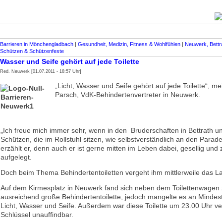
Barrieren in Mönchengladbach
|
Gesundheit, Medizin, Fitness & Wohlfühlen
|
Neuwerk, Bettr
Schützen & Schützenfeste
Wasser und Seife gehört auf jede Toilette
Red. Neuwerk [01.07.2011 - 18:57 Uhr]
„Licht, Wasser und Seife gehört auf jede Toilette“, me
Parsch, VdK-Behindertenvertreter in Neuwerk.
„Ich freue mich immer sehr, wenn in den Bruderschaften in Bettrath 
Schützen, die im Rollstuhl sitzen, wie selbstverständlich an den Parad
erzählt er, denn auch er ist gerne mitten im Leben dabei, gesellig un
aufgelegt.
Doch beim Thema Behindertentoiletten vergeht ihm mittlerweile das L
Auf dem Kirmesplatz in Neuwerk fand sich neben dem Toilettenwagen 
ausreichend große Behindertentoilette, jedoch mangelte es an Mindes
Licht, Wasser und Seife. Außerdem war diese Toilette um 23.00 Uhr ve
Schlüssel unauffindbar.