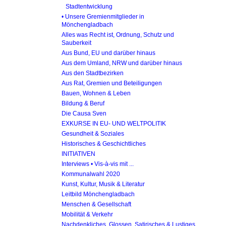
Stadtentwicklung
• Unsere Gremienmitglieder in
Mönchengladbach
Alles was Recht ist, Ordnung, Schutz und
Sauberkeit
Aus Bund, EU und darüber hinaus
Aus dem Umland, NRW und darüber hinaus
Aus den Stadtbezirken
Aus Rat, Gremien und Beteiligungen
Bauen, Wohnen & Leben
Bildung & Beruf
Die Causa Sven
EXKURSE IN EU- UND WELTPOLITIK
Gesundheit & Soziales
Historisches & Geschichtliches
INITIATIVEN
Interviews • Vis-à-vis mit ...
Kommunalwahl 2020
Kunst, Kultur, Musik & Literatur
Leitbild Mönchengladbach
Menschen & Gesellschaft
Mobilität & Verkehr
Nachdenkliches, Glossen, Satirisches & Lustiges