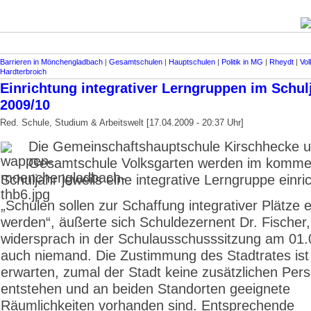
Barrieren in Mönchengladbach
|
Gesamtschulen
|
Hauptschulen
|
Politik in MG
|
Rheydt
|
Vol
Hardterbroich
Einrichtung integrativer Lerngruppen im Schul
2009/10
Red. Schule, Studium & Arbeitswelt [17.04.2009 - 20:37 Uhr]
Die Gemeinschaftshauptschule Kirschhecke u
Gesamtschule Volksgarten werden im komm
Schuljahr jeweils eine integrative Lerngruppe einri
„Schulen sollen zur Schaffung integrativer Plätze 
werden“, äußerte sich Schuldezernent Dr. Fischer
widersprach in der Schulausschusssitzung am 01
auch niemand. Die Zustimmung des Stadtrates ist
erwarten, zumal der Stadt keine zusätzlichen Per
entstehen und an beiden Standorten geeignete
Räumlichkeiten vorhanden sind. Entsprechende