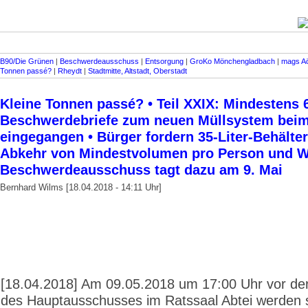
B90/Die Grünen
|
Beschwerdeausschuss
|
Entsorgung
|
GroKo Mönchengladbach
|
mags A
Tonnen passé?
|
Rheydt
|
Stadtmitte, Altstadt, Oberstadt
Kleine Tonnen passé? • Teil XXIX: Mindestens 
Beschwerde­briefe zum neuen Müllsystem bei
eingegangen • Bürger fordern 35-Liter-Behälte
Abkehr von Mindestvolumen pro Person und W
Beschwerdeausschuss tagt dazu am 9. Mai
Bernhard Wilms [18.04.2018 - 14:11 Uhr]
[18.04.2018] Am 09.05.2018 um 17:00 Uhr vor der
des Hauptausschusses im Ratssaal Abtei werden s