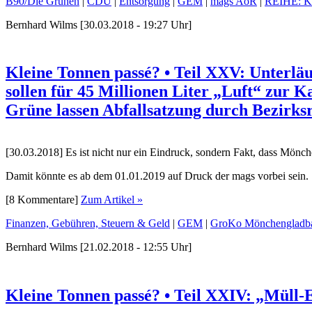
B90/Die Grünen
|
CDU
|
Entsorgung
|
GEM
|
mags AöR
|
REIHE: Kl
Bernhard Wilms [30.03.2018 - 19:27 Uhr]
Kleine Tonnen passé? • Teil XXV: Unterläu
sollen für 45 Millionen Liter „Luft“ zur 
Grüne lassen Abfallsatzung durch Bezirks
[30.03.2018] Es ist nicht nur ein Eindruck, sondern Fakt, dass Mön
Damit könnte es ab dem 01.01.2019 auf Druck der mags vorbei sein.
[8 Kommentare]
Zum Artikel »
Finanzen, Gebühren, Steuern & Geld
|
GEM
|
GroKo Mönchengladb
Bernhard Wilms [21.02.2018 - 12:55 Uhr]
Kleine Tonnen passé? • Teil XXIV: „Müll-