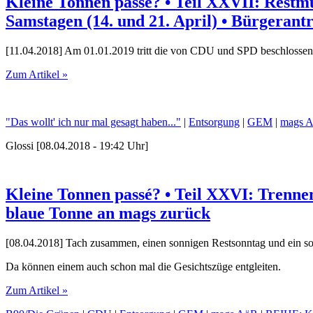
Kleine Tonnen passé? • Teil XXVII: Rest
Samstagen (14. und 21. April) • Bürgerant
[11.04.2018] Am 01.01.2019 tritt die von CDU und SPD beschlossene 
Zum Artikel »
"Das wollt' ich nur mal gesagt haben..."
|
Entsorgung
|
GEM
|
mags 
Glossi [08.04.2018 - 19:42 Uhr]
Kleine Tonnen passé? • Teil XXVI: Trenn
blaue Tonne an mags zurück
[08.04.2018] Tach zusammen, einen sonnigen Restsonntag und ein s
Da können einem auch schon mal die Gesichtszüge entgleiten.
Zum Artikel »