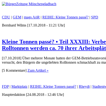
CDU
|
GEM
|
mags AöR
|
REIHE: Kleine Tonnen passé?
|
SPD
Bernhard Wilms [17.10.2018 - 11:21 Uhr]
Kleine Tonnen passé? • Teil XXXIII: Verb
Rolltonnen werden ca. 70 ihrer Arbeitsplät
[17.10.2018] Über mehrere Monate hatten der GEM-Betriebsratsvorsi
versucht, den Bürgern die ungeliebten Rolltonnen schmackhaft zu ma
[5 Kommentare]
Zum Artikel »
FDP
|
Marktplatz
|
REIHE: Kleine Tonnen passé?
|
Rheydt
|
Stadtent
Hauptredaktion [24.08.2018 - 12:46 Uhr]