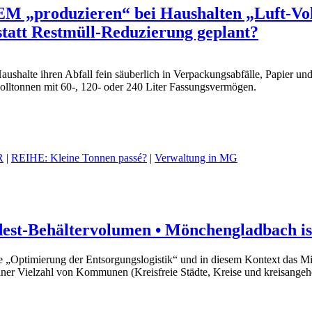
GEM „produzieren“ bei Haushalten „Luft-V
 statt Restmüll-Reduzierung geplant?
aushalte ihren Abfall fein säuberlich in Verpackungsabfälle, Papier 
olltonnen mit 60-, 120- oder 240 Liter Fassungsvermögen.
R
|
REIHE: Kleine Tonnen passé?
|
Verwaltung in MG
dest-Behältervolumen • Mönchengladbach is
 „Optimierung der Entsorgungs­logistik“ und in diesem Kontext das M
iner Vielzahl von Kommunen (Kreisfreie Städte, Kreise und kreisange