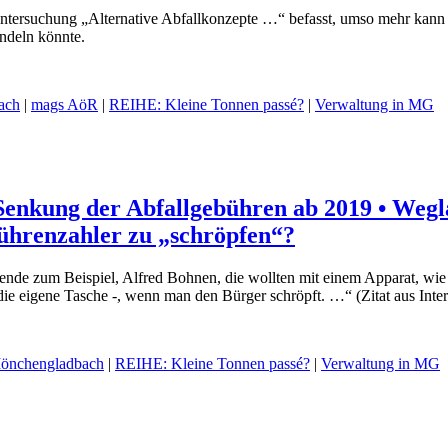
ntersuchung „Alternative Abfallkonzepte …“ befasst, umso mehr kann e
deln könnte.
ach
|
mags AöR
|
REIHE: Kleine Tonnen passé?
|
Verwaltung in MG
Senkung der Abfallgebühren ab 2019 • Wegla
ührenzahler zu „schröpfen“?
zende zum Beispiel, Alfred Bohnen, die wollten mit einem Apparat, wi
 die eigene Tasche -, wenn man den Bürger schröpft. …“ (Zitat aus Int
önchengladbach
|
REIHE: Kleine Tonnen passé?
|
Verwaltung in MG