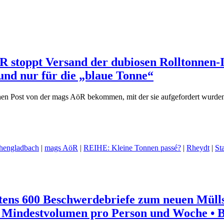
R stoppt Versand der dubiosen Rolltonnen-I
 und nur für die „blaue Tonne“
hen Post von der mags AöR bekommen, mit der sie aufgefordert wurde
engladbach
|
mags AöR
|
REIHE: Kleine Tonnen passé?
|
Rheydt
|
St
stens 600 Beschwerde­briefe zum neuen Mül
n Mindestvolumen pro Person und Woche • B