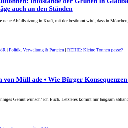
mülltonnen: Infostände der Grünen in Glad
räge auch an den Ständen
neue Abfallsatzung in Kraft, mit der bestimmt wird, dass in Mönchen
AöR
|
Politik, Verwaltung & Parteien
|
REIHE: Kleine Tonnen passé?
en von Müll ade • Wie Bürger Konsequenzen
onniges Gemüt wünsch‘ ich Euch. Letzteres kommt mir langsam abhan