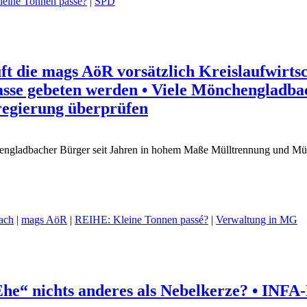
eine Tonnen passé?
|
SPD
ft die mags AöR vorsätzlich Kreislaufwirtsc
Kasse gebeten werden • Viele Mönchengladba
regierung überprüfen
chengladbacher Bürger seit Jahren in hohem Maße Mülltrennung und Mül
ach
|
mags AöR
|
REIHE: Kleine Tonnen passé?
|
Verwaltung in MG
Ehe“ nichts anderes als Nebelkerze? • INF