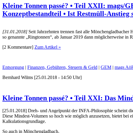
Kleine Tonnen passé? • Teil XXII: mags/
Konzeptbestandteil • Ist Restmüll-Anstieg
[31.01.2018]
Seit Jahrzehnten trennen fast alle Mönchengladbacher H
so genannte „Ringtonnen“, ab Januar 2019 dann möglicherweise in R
[2 Kommentare]
Zum Artikel »
Entsorgung
|
Finanzen, Gebühren, Steuern & Geld
|
GEM
|
mags Aö
Bernhard Wilms [25.01.2018 - 14:50 Uhr]
Kleine Tonnen passé? • Teil XXI: Das Min
[25.01.2018] Dreh- und Angelpunkt der INFA-Philosophie scheint die
Diese Mindest-Volumen so hoch wie möglich anzusetzen, bietet bei e
Kalkulationsgrundlage.
So auch in Mönchengladbach.