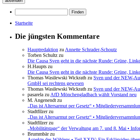
Startseite
Die jüngsten Kommentare
Hauptredaktion
zu
Annette Schrader-Schoutz
Torben Schultz
zu
Die Causa Sven geht in die nächste Runde: Grüne, Link
H.Haupts
zu
Die Causa Sven geht in die nächste Runde: Grüne, Link
Thomas Wasilewski Wickrath
zu
Sven und der NEW-Aufs
GmbH sei rechtens gewesen
Thomas Wasilewski Wickrath
zu
Sven und der NEW-Aufs
pasarela
zu
AfD Mönchengladbach wählt Vorstand neu
M. Angenendt
zu
„Das ist Altersarmut per Gesetz“ • Mitgliederversamml
Stadtfilzer
zu
„Das ist Altersarmut per Gesetz“ • Mitgliederversamml
Stadtfilzer
zu
„Mobilitätstage“ der Verwaltung am 7. und 8. Mai • Inf
Brummbär
zu
Aspekte des Wählens • Teil XXIV: Ein Erklärvideo übe