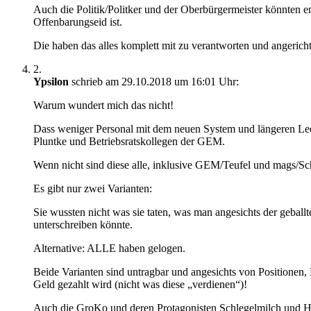
Auch die Politik/Politker und der Oberbürgermeister könnten e
Offenbarungseid ist.
Die haben das alles komplett mit zu verantworten und angericht
2.
Ypsilon
schrieb am 29.10.2018 um 16:01 Uhr:
Warum wundert mich das nicht!
Dass weniger Personal mit dem neuen System und längeren Lee
Pluntke und Betriebsratskollegen der GEM.
Wenn nicht sind diese alle, inklusive GEM/Teufel und mags/Schn
Es gibt nur zwei Varianten:
Sie wussten nicht was sie taten, was man angesichts der geba
unterschreiben könnte.
Alternative: ALLE haben gelogen.
Beide Varianten sind untragbar und angesichts von Positionen,
Geld gezahlt wird (nicht was diese „verdienen“)!
Auch die GroKo und deren Protagonisten Schlegelmilch und Hei