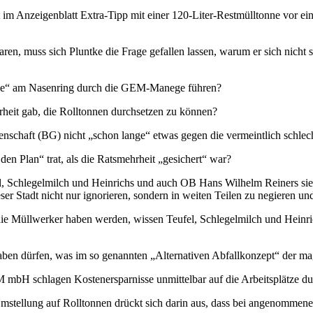
adt im Anzeigenblatt Extra-Tipp mit einer 120-Liter-Restmülltonne vor 
en, muss sich Pluntke die Frage gefallen lassen, warum er sich nicht
ange“ am Nasenring durch die GEM-Manege führen?
rheit gab, die Rolltonnen durchsetzen zu können?
senschaft (BG) nicht „schon lange“ etwas gegen die vermeintlich schl
en Plan“ trat, als die Ratsmehrheit „gesichert“ war?
fel, Schlegelmilch und Heinrichs und auch OB Hans Wilhelm Reiners sie 
ser Stadt nicht nur ignorieren, sondern in weiten Teilen zu negieren u
ie Müllwerker haben werden, wissen Teufel, Schlegelmilch und Heinri
haben dürfen, was im so genannten „Alternativen Abfallkonzept“ der ma
 mbH schlagen Kostenersparnisse unmittelbar auf die Arbeitsplätze du
mstellung auf Rolltonnen drückt sich darin aus, dass bei angenommen