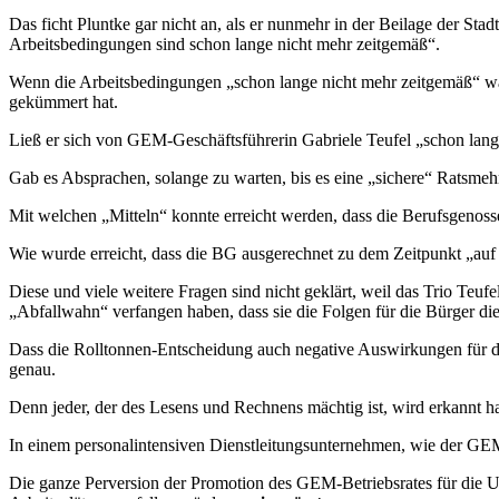
Das ficht Pluntke gar nicht an, als er nunmehr in der Beilage der St
Arbeitsbedingungen sind schon lange nicht mehr zeitgemäß“.
Wenn die Arbeitsbedingungen „schon lange nicht mehr zeitgemäß“ war
gekümmert hat.
Ließ er sich von GEM-Geschäftsführerin Gabriele Teufel „schon l
Gab es Absprachen, solange zu warten, bis es eine „sichere“ Ratsmeh
Mit welchen „Mitteln“ konnte erreicht werden, dass die Berufsgenos
Wie wurde erreicht, dass die BG ausgerechnet zu dem Zeitpunkt „auf d
Diese und viele weitere Fragen sind nicht geklärt, weil das Trio Teu
„Abfallwahn“ verfangen haben, dass sie die Folgen für die Bürger die
Dass die Rolltonnen-Entscheidung auch negative Auswirkungen für d
genau.
Denn jeder, der des Lesens und Rechnens mächtig ist, wird erkannt 
In einem personalintensiven Dienstleitungsunternehmen, wie der GEM
Die ganze Perversion der Promotion des GEM-Betriebsrates für die U