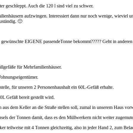
ter geschleppt. Auch die 120 l sind viel zu schwer.
ilienhäusern aufzwingen. Interessiert dann nur noch wenige, wieviel u
uständig. 🙁
 ihm gewünschte EIGENE passendeTonne bekommt????? Geht in anderen 
üllgefäße für Mehrfamilienhäuser.
 Wohnungseigentümer.
stelle, für unseren 2 Personenhaushalt ein 60L-Gefäß erhalte.
L Gefäß bereit gestellt wird.
n aus dem Keller an die Straße stellen soll, zumal in unserem Haus v
hsels der Tonnen damit, dass es den Müllwerkern nicht weiter zugemu
er teilweise mit 4 Tonnen gleichzeitig, also in jeder Hand 2, zum Bel