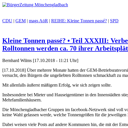
CDU
|
GEM
|
mags AöR
|
REIHE: Kleine Tonnen passé?
|
SPD
Kleine Tonnen passé? • Teil XXXIII: Verb
Rolltonnen werden ca. 70 ihrer Arbeitsplät
Bernhard Wilms [17.10.2018 - 11:21 Uhr]
[17.10.2018] Über mehrere Monate hatten der GEM-Betriebsratsvorsi
versucht, den Bürgern die ungeliebten Rolltonnen schmackhaft zu ma
Mit allenfalls äußerst mäßigem Erfolg, wie sich zeigen sollte.
Insbesondere bei Mieter und Hauseigentümer in den Innenstädten sti
Mehrfamilienhäusern.
Die Mönchengladbacher Gruppen im facebook-Netzwerk sind voll vo
keine Wahl gelassen werde, welche Tonnengrößen für die jeweiligen H
Dabei weisen viele Posts auf andere Kommunen hin, die mit der Ents