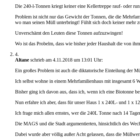
Die 240-l-Tonnen kriegt keiner eine Kellertreppe rauf- oder run
Problem ist nicht nur das Gewicht der Tonnen, die die Mehrfam
wo man seinen Müll unterbringt! Fühlt sich doch keiner mehr z
Unverschämt den Leuten diese Tonnen aufzuzwingen!
Wo ist das Probelm, dass wie bisher jeder Haushalt die von
4.
Altane
schrieb am 4.11.2018 um 13:01 Uhr:
Ein großes Problem ist auch die diktatorische Einteilung der M
Ich selbst wohne in einem Mehrfamilienhaus mit insgesamt 6
Bisher ging ich davon aus, dass ich, wenn ich eine Biotonne be
Nun erfahre ich aber, dass für unser Haus 1 x 240L- und 1 x 120
Ich frage mich allen ernstes, wer die 240L Tonne nach 14 Tage
Die MAGS und die Stadt argumentierten, hinsichtlich des Wec
Dabei wurde aber völlig außer Acht gelassen, dass die Müllwerk