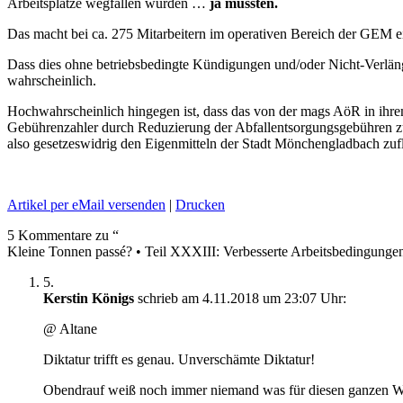
Arbeitsplätze wegfallen würden …
ja müssten.
Das macht bei ca. 275 Mitarbeitern im operativen Bereich der GEM e
Dass dies ohne betriebsbedingte Kündigungen und/oder Nicht-Verlänge
wahrscheinlich.
Hochwahrscheinlich hingegen ist, dass das von der mags AöR in ihr
Gebührenzahler durch Reduzierung der Abfallentsorgungsgebühren zu
also gesetzeswidrig den Eigenmitteln der Stadt Mönchengladbach zuf
Artikel per eMail versenden
|
Drucken
5 Kommentare zu “
Kleine Tonnen passé? • Teil XXXIII: Verbesserte Arbeitsbedingungen 
5.
Kerstin Königs
schrieb am 4.11.2018 um 23:07 Uhr:
@ Altane
Diktatur trifft es genau. Unverschämte Diktatur!
Obendrauf weiß noch immer niemand was für diesen ganzen W