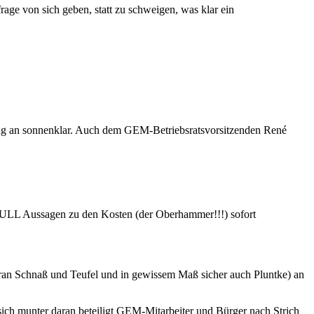
age von sich geben, statt zu schweigen, was klar ein
fang an sonnenklar. Auch dem GEM-Betriebsratsvorsitzenden René
 NULL Aussagen zu den Kosten (der Oberhammer!!!) sofort
voran Schnaß und Teufel und in gewissem Maß sicher auch Pluntke) an
ich munter daran beteiligt GEM-Mitarbeiter und Bürger nach Strich