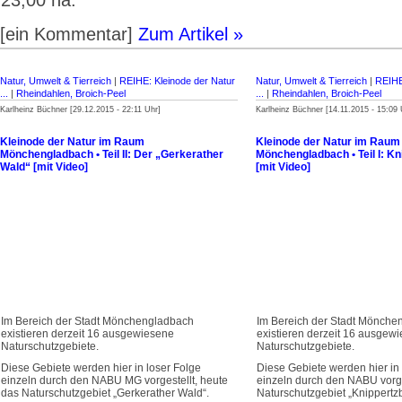
[ein Kommentar]
Zum Artikel »
Natur, Umwelt & Tierreich
|
REIHE: Kleinode der Natur
Natur, Umwelt & Tierreich
|
REIHE
...
|
Rheindahlen, Broich-Peel
...
|
Rheindahlen, Broich-Peel
Karlheinz Büchner [29.12.2015 - 22:11 Uhr]
Karlheinz Büchner [14.11.2015 - 15:09 
Kleinode der Natur im Raum
Kleinode der Natur im Raum
Mönchengladbach • Teil II: Der „Gerkerather
Mönchengladbach • Teil I: Kn
Wald“ [mit Video]
[mit Video]
Im Bereich der Stadt Mönchengladbach
Im Bereich der Stadt Mönche
existieren derzeit 16 ausgewiesene
existieren derzeit 16 ausgew
Naturschutzgebiete.
Naturschutzgebiete.
Diese Gebiete werden hier in loser Folge
Diese Gebiete werden hier in 
einzeln durch den NABU MG vorgestellt, heute
einzeln durch den NABU vorge
das Naturschutzgebiet „Gerkerather Wald“.
Naturschutzgebiet „Knippertzb