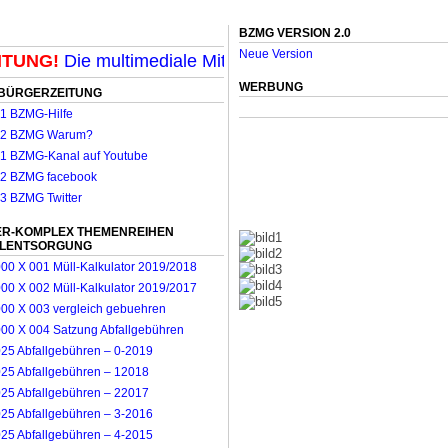
BZMG VERSION 2.0
Neue Version
UNG!
Die multimediale Mit-Mach-Zeitung für Mönchengl
WERBUNG
BÜRGERZEITUNG
R-KOMPLEX THEMENREIHEN
LLENTSORGUNG