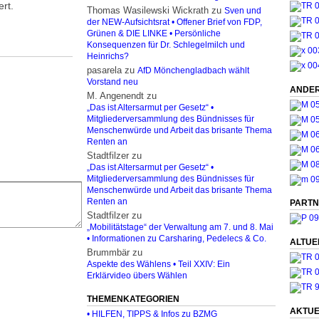
rt.
Thomas Wasilewski Wickrath
zu
Sven und
der NEW-Aufsichtsrat • Offener Brief von FDP,
Grünen & DIE LINKE • Persönliche
Konsequenzen für Dr. Schlegelmilch und
Heinrichs?
pasarela
zu
AfD Mönchengladbach wählt
Vorstand neu
ANDER
M. Angenendt
zu
„Das ist Altersarmut per Gesetz“ •
Mitgliederversammlung des Bündnisses für
Menschenwürde und Arbeit das brisante Thema
Renten an
Stadtfilzer
zu
„Das ist Altersarmut per Gesetz“ •
Mitgliederversammlung des Bündnisses für
Menschenwürde und Arbeit das brisante Thema
Renten an
PARTN
Stadtfilzer
zu
„Mobilitätstage“ der Verwaltung am 7. und 8. Mai
• Informationen zu Carsharing, Pedelecs & Co.
ALTUE
Brummbär
zu
Aspekte des Wählens • Teil XXIV: Ein
Erklärvideo übers Wählen
THEMENKATEGORIEN
AKTUE
• HILFEN, TIPPS & Infos zu BZMG