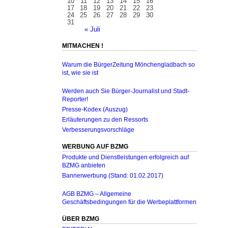
10
11
12
13
14
15
16
17
18
19
20
21
22
23
24
25
26
27
28
29
30
31
« Juli
MITMACHEN !
Warum die BürgerZeitung Mönchengladbach so
ist, wie sie ist
Werden auch Sie Bürger-Journalist und Stadt-
Reporter!
Presse-Kodex (Auszug)
Erläuterungen zu den Ressorts
Verbesserungsvorschläge
WERBUNG AUF BZMG
Produkte und Dienstleistungen erfolgreich auf
BZMG anbieten
Bannerwerbung (Stand: 01.02.2017)
AGB BZMG – Allgemeine
Geschäftsbedingungen für die Werbeplattformen
ÜBER BZMG