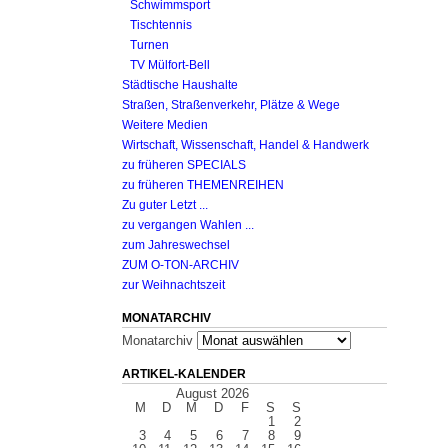
Schwimmsport
Tischtennis
Turnen
TV Mülfort-Bell
Städtische Haushalte
Straßen, Straßenverkehr, Plätze & Wege
Weitere Medien
Wirtschaft, Wissenschaft, Handel & Handwerk
zu früheren SPECIALS
zu früheren THEMENREIHEN
Zu guter Letzt ...
zu vergangen Wahlen ...
zum Jahreswechsel
ZUM O-TON-ARCHIV
zur Weihnachtszeit
MONATARCHIV
Monatarchiv
ARTIKEL-KALENDER
August 2026
M
D
M
D
F
S
S
1
2
3
4
5
6
7
8
9