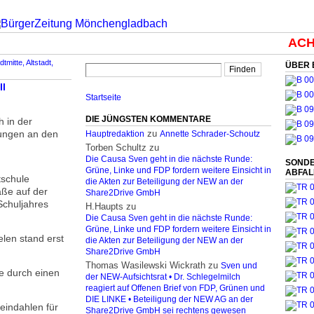
ACHT
dtmitte, Altstadt,
ÜBER 
ll
Startseite
DIE JÜNGSTEN KOMMENTARE
 in der
Jungen an den
zu
Hauptredaktion
Annette Schrader-Schoutz
Torben Schultz
zu
Die Causa Sven geht in die nächste Runde:
SONDE
Grüne, Linke und FDP fordern weitere Einsicht in
ABFA
schule
die Akten zur Beteiligung der NEW an der
ße auf der
Share2Drive GmbH
Schuljahres
H.Haupts
zu
Die Causa Sven geht in die nächste Runde:
Grüne, Linke und FDP fordern weitere Einsicht in
len stand erst
die Akten zur Beteiligung der NEW an der
Share2Drive GmbH
Thomas Wasilewski Wickrath
zu
Sven und
e durch einen
der NEW-Aufsichtsrat • Dr. Schlegelmilch
reagiert auf Offenen Brief von FDP, Grünen und
DIE LINKE • Beteiligung der NEW AG an der
eindahlen für
Share2Drive GmbH sei rechtens gewesen