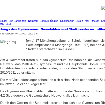
Kinder- und Schulsport
|
Neuwerk, Bettrath, Üdding
|
Rheindahlen, Broich-Peel
|
Rheydt
|
Sta
Oberstadt
Jungs des Gymnasiums Rheindahlen sind Stadtmeister im Fußba
Red. Neuwerk [07.11.2010 - 11:23 Uhr]
[pmg] 17 Mönchengladbacher Schulen beteiligten sich
Wettkampfklasse II (Jahrgänge 1995 – 97) bei den 
Stadtmeisterschaften im Fußball.
Am 3. November trafen nun das Gymnasium Rheindahlen, die Gesamt
Neuwerk, das Math.-Nat.-Gymnasium und die Hauptschule Dohler Stra
Ernst-Reuter-Sportanlage aufeinander, um dort den Stadtmeister des 
2010/2011 zu ermitteln.
Die vier Vorrundensieger schenkten sich nichts. Nach spannenden Spie
im letzten Spiel der Sieger fest.
Das Gymnasium Rheindahlen hatte am Ende die Nase vorn und konnt
4:2 Sieg gegen die Gesamtschule Neuwerk alles klar machen.
Durch den Gewinn der Stadtmeisterschaft hat sich das Gymnasium Rh