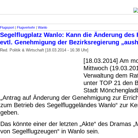
Flugsport
|
Flugverkehr
|
Wanlo
Segelflugplatz Wanlo: Kann die Änderung des 
evtl. Genehmigung der Bezirksregierung „aus
Red. Politik & Wirtschaft [18.03.2014 - 16:38 Uhr]
[18.03.2014] Am mo
Mittwoch (19.03.201
Verwaltung dem Ra
unter TOP 21 den B
Stadt Mönchenglad
„Antrag auf Änderung der Genehmigung zur Erric
zum Betrieb des Segelfluggeländes Wanlo“ zur Ke
geben.
Das könnte einer der letzten „Akte“ des Dramas „
von Segelflugzeugen“ in Wanlo sein.