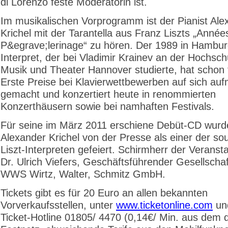
di Lorenzo feste Moderatorin ist.
Im musikalischen Vorprogramm ist der Pianist Ale
Krichel mit der Tarantella aus Franz Liszts „Année
P&egrave;lerinage“ zu hören. Der 1989 in Hambu
Interpret, der bei Vladimir Krainev an der Hochsch
Musik und Theater Hannover studierte, hat schon 
Erste Preise bei Klavierwettbewerben auf sich a
gemacht und konzertiert heute in renommierten
Konzerthäusern sowie bei namhaften Festivals.
Für seine im März 2011 erschiene Debüt-CD wurd
Alexander Krichel von der Presse als einer der so
Liszt-Interpreten gefeiert. Schirmherr der Veransta
Dr. Ulrich Viefers, Geschäftsführender Gesellschaf
WWS Wirtz, Walter, Schmitz GmbH.
Tickets gibt es für 20 Euro an allen bekannten
Vorverkaufsstellen, unter
www.ticketonline.com
un
Ticket-Hotline 01805/ 4470 (0,14€/ Min. aus dem d