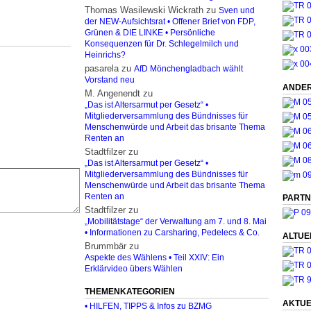
Thomas Wasilewski Wickrath
zu
Sven und
der NEW-Aufsichtsrat • Offener Brief von FDP,
Grünen & DIE LINKE • Persönliche
Konsequenzen für Dr. Schlegelmilch und
Heinrichs?
pasarela
zu
AfD Mönchengladbach wählt
Vorstand neu
ANDER
M. Angenendt
zu
„Das ist Altersarmut per Gesetz“ •
Mitgliederversammlung des Bündnisses für
Menschenwürde und Arbeit das brisante Thema
Renten an
Stadtfilzer
zu
„Das ist Altersarmut per Gesetz“ •
Mitgliederversammlung des Bündnisses für
Menschenwürde und Arbeit das brisante Thema
Renten an
PARTN
Stadtfilzer
zu
„Mobilitätstage“ der Verwaltung am 7. und 8. Mai
• Informationen zu Carsharing, Pedelecs & Co.
ALTUE
Brummbär
zu
Aspekte des Wählens • Teil XXIV: Ein
Erklärvideo übers Wählen
THEMENKATEGORIEN
AKTUE
• HILFEN, TIPPS & Infos zu BZMG