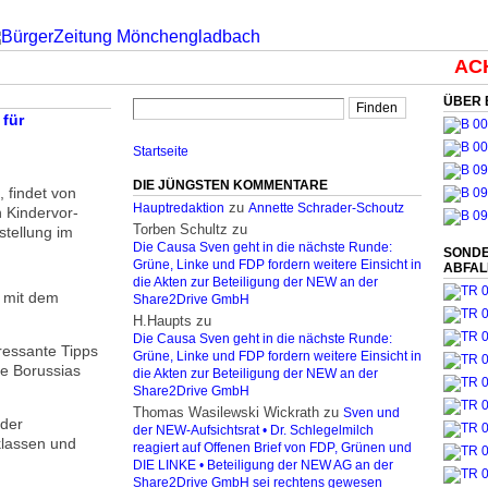
ACHT
ÜBER 
 für
Startseite
DIE JÜNGSTEN KOMMENTARE
 findet von
zu
Hauptredaktion
Annette Schrader-Schoutz
 Kindervor­
Torben Schultz
zu
stellung im
Die Causa Sven geht in die nächste Runde:
SONDE
Grüne, Linke und FDP fordern weitere Einsicht in
ABFA
die Akten zur Beteiligung der NEW an der
“ mit dem
Share2Drive GmbH
H.Haupts
zu
Die Causa Sven geht in die nächste Runde:
ressante Tipps
Grüne, Linke und FDP fordern weitere Einsicht in
e Borussias
die Akten zur Beteiligung der NEW an der
Share2Drive GmbH
Thomas Wasilewski Wickrath
zu
Sven und
 der
der NEW-Aufsichtsrat • Dr. Schlegelmilch
klassen und
reagiert auf Offenen Brief von FDP, Grünen und
DIE LINKE • Beteiligung der NEW AG an der
Share2Drive GmbH sei rechtens gewesen