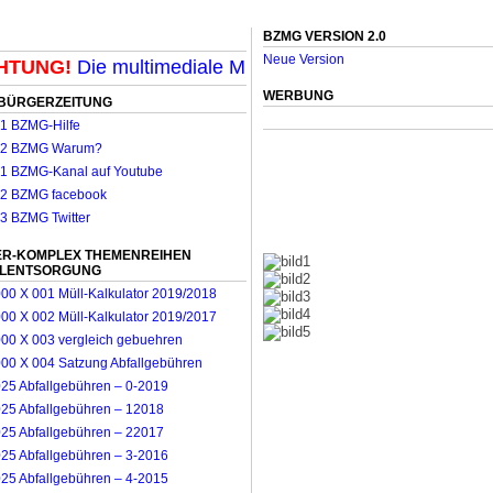
BZMG VERSION 2.0
Neue Version
UNG!
Die multimediale Mit-Mach-Zeitung für Mönchengl
WERBUNG
BÜRGERZEITUNG
R-KOMPLEX THEMENREIHEN
LLENTSORGUNG