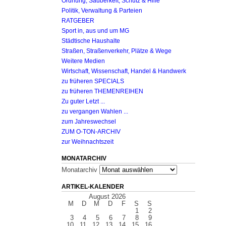
Ordnung, Sauberkeit, Schutz & Hilfe
Politik, Verwaltung & Parteien
RATGEBER
Sport in, aus und um MG
Städtische Haushalte
Straßen, Straßenverkehr, Plätze & Wege
Weitere Medien
Wirtschaft, Wissenschaft, Handel & Handwerk
zu früheren SPECIALS
zu früheren THEMENREIHEN
Zu guter Letzt ...
zu vergangen Wahlen ...
zum Jahreswechsel
ZUM O-TON-ARCHIV
zur Weihnachtszeit
MONATARCHIV
Monatarchiv
ARTIKEL-KALENDER
August 2026
M
D
M
D
F
S
S
1
2
3
4
5
6
7
8
9
10
11
12
13
14
15
16