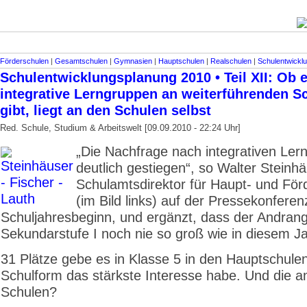
Förderschulen
|
Gesamtschulen
|
Gymnasien
|
Hauptschulen
|
Realschulen
|
Schulentwickl
Schulentwicklungsplanung 2010 • Teil XII: Ob 
integrative Lerngruppen an weiterführenden S
gibt, liegt an den Schulen selbst
Red. Schule, Studium & Arbeitswelt [09.09.2010 - 22:24 Uhr]
„Die Nachfrage nach integrativen Lern
deutlich gestiegen“, so Walter Steinhä
Schulamtsdirektor für Haupt- und För
(im Bild links) auf der Pressekonfere
Schul­jahresbeginn, und ergänzt, dass der Andrang
Sekundarstufe I noch nie so groß wie in diesem Ja
31 Plätze gebe es in Klasse 5 in den Hauptschulen
Schulform das stärkste Interesse habe. Und die 
Schulen?