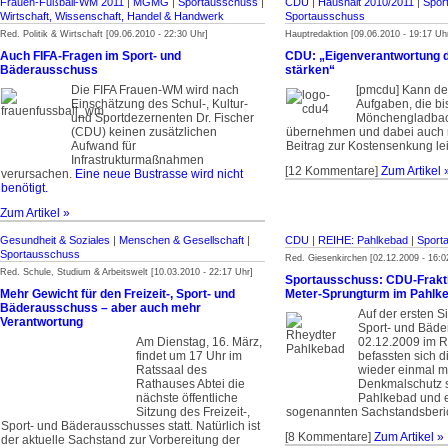
Frauen-Fußball-WM 2011
|
MGMG
|
Sportausschuss
|
CDU
|
Haushalt 2010/2011
|
Spor
Wirtschaft, Wissenschaft, Handel & Handwerk
Sportausschuss
Red. Politik & Wirtschaft [09.06.2010 - 22:30 Uhr]
Hauptredaktion [09.06.2010 - 19:17 Uh
Auch FIFA-Fragen im Sport- und
CDU: „Eigenverantwortung 
Bäderausschuss
stärken“
Die FIFA Frauen-WM wird nach
[pmcdu] Kann de
Einschätzung des Schul-, Kultur-
Aufgaben, die bi
und Sportdezernenten Dr. Fischer
Mönchengladbach 
(CDU) keinen zusätzlichen
übernehmen und dabei auch 
Aufwand für
Beitrag zur Kostensenkung le
Infrastrukturmaßnahmen
[12 Kommentare]
Zum Artikel 
verursachen.
Eine neue Bustrasse wird nicht
benötigt.
Zum Artikel »
Gesundheit & Soziales
|
Menschen & Gesellschaft
|
CDU
|
REIHE: Pahlkebad
|
Sport
Sportausschuss
Red. Giesenkirchen [02.12.2009 - 16:0
Red. Schule, Studium & Arbeitswelt [10.03.2010 - 22:17 Uhr]
Sportausschuss: CDU-Fraktio
Mehr Gewicht für den Freizeit-, Sport- und
Meter-Sprungturm im Pahlk
Bäderausschuss – aber auch mehr
Auf der ersten 
Verantwortung
Sport- und Bäd
Am Dienstag, 16. März,
02.12.2009 im R
findet um 17 Uhr im
befassten sich d
Ratssaal des
wieder einmal m
Rathauses Abtei die
Denkmalschutz 
nächste öffentliche
Pahlkebad und e
Sitzung des Freizeit-,
sogenannten Sachstandsberic
Sport- und Bäderausschusses statt. Natürlich ist
[8 Kommentare]
Zum Artikel »
der aktuelle Sachstand zur Vorbereitung der