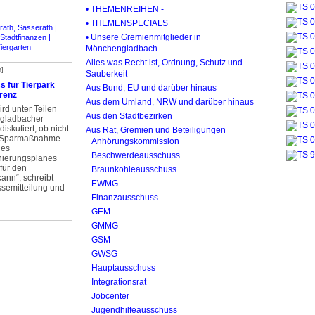
• THEMENREIHEN -
• THEMENSPECIALS
ath, Sasserath
|
• Unsere Gremienmitglieder in
tadt­finanzen |
iergarten
Mönchengladbach
Alles was Recht ist, Ordnung, Schutz und
r]
Sauberkeit
s für Tierpark
Aus Bund, EU und darüber hinaus
arenz
Aus dem Umland, NRW und darüber hinaus
rd unter Teilen
Aus den Stadtbezirken
gladbacher
iskutiert, ob nicht
Aus Rat, Gremien und Beteiligungen
e Sparmaßnahme
Anhörungskommission
des
Beschwerdeausschuss
nierungsplanes
für den
Braunkohleausschuss
ann“, schreibt
EWMG
ssemitteilung und
Finanzausschuss
GEM
GMMG
GSM
GWSG
Hauptausschuss
Integrationsrat
Jobcenter
Jugendhilfeausschuss