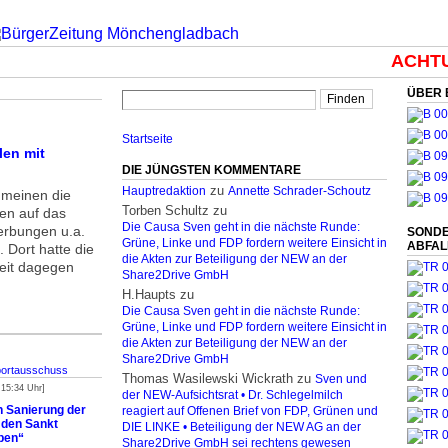
ACHTUN
ÜBER 
Startseite
len mit
DIE JÜNGSTEN KOMMENTARE
zu
Hauptredaktion
Annette Schrader-Schoutz
 meinen die
Torben Schultz
zu
en auf das
Die Causa Sven geht in die nächste Runde:
erbungen u.a.
SONDE
Grüne, Linke und FDP fordern weitere Einsicht in
ABFA
Dort hatte die
die Akten zur Beteiligung der NEW an der
eit dagegen
Share2Drive GmbH
H.Haupts
zu
Die Causa Sven geht in die nächste Runde:
Grüne, Linke und FDP fordern weitere Einsicht in
die Akten zur Beteiligung der NEW an der
Share2Drive GmbH
ortausschuss
Thomas Wasilewski Wickrath
zu
Sven und
 15:34 Uhr]
der NEW-Aufsichtsrat • Dr. Schlegelmilch
 Sanierung der
reagiert auf Offenen Brief von FDP, Grünen und
 den Sankt
DIE LINKE • Beteiligung der NEW AG an der
ben“
Share2Drive GmbH sei rechtens gewesen