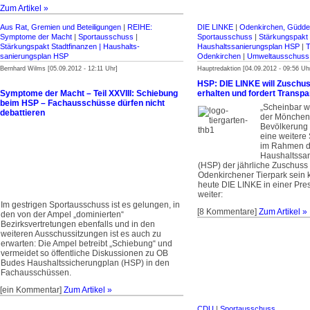
Zum Artikel »
Aus Rat, Gremien und Beteiligungen
|
REIHE:
DIE LINKE
|
Odenkirchen, Güdder
Symptome der Macht
|
Sportausschuss
|
Sportausschuss
|
Stärkungspakt S
Stärkungspakt Stadt­finanzen | Haus­halts­
Haus­halts­sanierungsplan HSP
|
T
sanierungsplan HSP
Odenkirchen
|
Umweltausschuss
Bernhard Wilms [05.09.2012 - 12:11 Uhr]
Hauptredaktion [04.09.2012 - 09:56 Uh
HSP: DIE LINKE will Zuschus
Symptome der Macht – Teil XXVIII: Schiebung
erhalten und fordert Transp
beim HSP – Fachausschüsse dürfen nicht
„Scheinbar wi
debattieren
der Mönchen
Bevölkerung d
eine weiter
im Rahmen 
Haushaltssa
(HSP) der jährliche Zuschuss 
Odenkirchener Tierpark sein k
heute DIE LINKE in einer Pre
weiter:
Im gestrigen Sportausschuss ist es gelungen, in
[8 Kommentare]
Zum Artikel »
den von der Ampel „dominierten“
Bezirksvertretungen ebenfalls und in den
weiteren Ausschussitzungen ist es auch zu
erwarten: Die Ampel betreibt „Schiebung“ und
vermeidet so öffentliche Diskussionen zu OB
Budes Haushaltssicherungplan (HSP) in den
Fachausschüssen.
[ein Kommentar]
Zum Artikel »
CDU
|
Sportausschuss