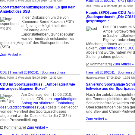
Haushalt 2010/2011
|
SPD
|
Spor
Red. Politik & Wirtschaft [25.06.2010 - 13:43 Uhr]
Red. Politik & Wirtschaft [19.06.2010 -
Sportstättenbenutzungsgebühr: Es gibt kein
Angebot des SSB
Haupts (SPD) zum CDU-Ant
‚Stadtsportbund‘: „Die CDU i
In der Diskussion um die von
gesprungen!“
Kämmerer Bernd Kuckels (FDP)
aufgezeigte Möglichkeit der
Die CDU hatte im S
Einführung einer
Ampel vorgeworfen, 
„Sportstättenbenutzungsgebühr“
in Sachen „Stärkun
war der Eindruck entstanden, es
Eigenverantwortung
gebe ein „Angebot“ des Stadtsportbundes
Mönchengladbach wie eine „
(SSB).
Boxer“.
Zum Antrag der CDU
,
abgelehnt wurde, haben wir 
Zum Artikel »
Stellungnahme gebeten.
[2 Kommentare]
Zum Artikel »
CDU
|
Haushalt 2010/2011
|
Sportausschuss
Haushalt 2010/2011
|
Sportaussc
Red. Politik & Wirtschaft [19.06.2010 - 19:32 Uhr]
Hauptredaktion [17.06.2010 - 12:51 Uh
CDU im Sportausschuss: „Ampel agiert wie
Sanierung Sportanlage Schla
ein angeschlagener Boxer“
teilweise aus der Sportpausc
Am Dienstag, dem 15.06.2010,
Nach der zuletzt durchgeführ
hatte die CDU den
angekündigten
des Tennenspielfeldes der Sp
Antrag zur stärkeren Einbindung
Schlachthofstraße wurden er
des Stadtsportbundes (SSB)
gestellt, der jedoch
Überschreitungen bei den g
von der Mehrheit des Sportausschusses
und Blei- und Chrom-Prüfwerte
abgelehnt wurde. Dazu erklärte die CDU in
Zum Artikel »
einer Pressemitteilung:
[2 Kommentare]
Zum Artikel »