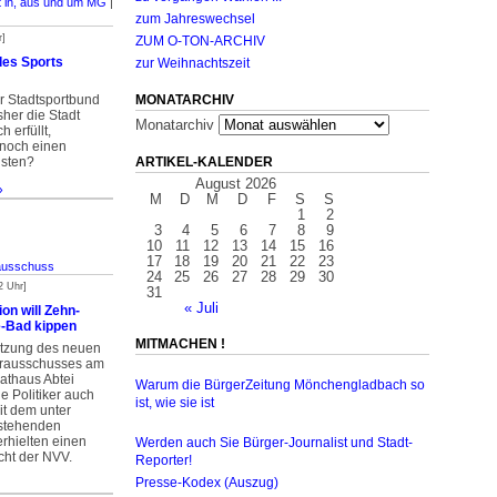
t in, aus und um MG
|
zum Jahreswechsel
r]
ZUM O-TON-ARCHIV
des Sports
zur Weihnachtszeit
MONATARCHIV
r Stadtsportbund
sher die Stadt
Monatarchiv
erfüllt,
noch einen
isten?
ARTIKEL-KALENDER
August 2026
»
M
D
M
D
F
S
S
1
2
3
4
5
6
7
8
9
10
11
12
13
14
15
16
17
18
19
20
21
22
23
ausschuss
24
25
26
27
28
29
30
2 Uhr]
31
« Juli
n will Zehn-
e-Bad kippen
MITMACHEN !
Sitzung des neuen
erausschusses am
athaus Abtei
Warum die BürgerZeitung Mönchengladbach so
ie Politiker auch
ist, wie sie ist
it dem unter
stehenden
rhielten einen
Werden auch Sie Bürger-Journalist und Stadt-
ht der NVV.
Reporter!
Presse-Kodex (Auszug)