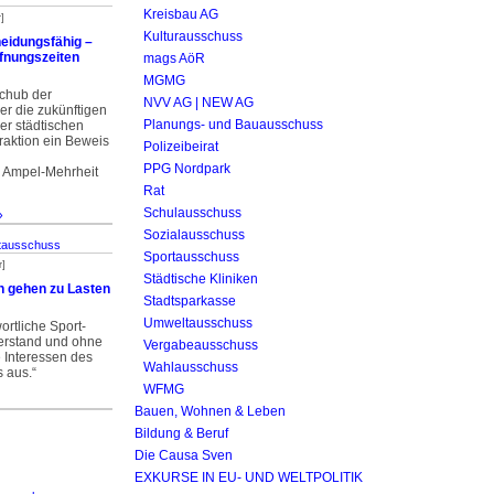
Kreisbau AG
]
Kulturausschuss
eidungsfähig –
fnungszeiten
mags AöR
MGMG
schub der
NVV AG | NEW AG
r die zukünftigen
Planungs- und Bauausschuss
er städtischen
raktion ein Beweis
Polizeibeirat
PPG Nordpark
r Ampel-Mehrheit
Rat
Schulausschuss
»
Sozialausschuss
tausschuss
Sportausschuss
r]
Städtische Kliniken
n gehen zu Lasten
Stadtsparkasse
Umweltausschuss
ortliche Sport-
verstand und ohne
Vergabeausschuss
e Interessen des
Wahlausschuss
s aus.“
WFMG
Bauen, Wohnen & Leben
Bildung & Beruf
Die Causa Sven
EXKURSE IN EU- UND WELTPOLITIK