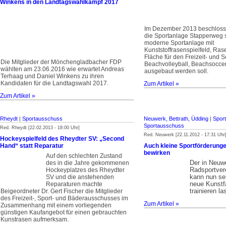
Winkens in den Landtagswahlkampf 2017
Im Dezember 2013 beschloss 
die Sportanlage Stapperweg s
moderne Sportanlage mit
Kunststoffrasenspielfeld, Rase
Fläche für den Freizeit- und S
Die Mitglieder der Mönchengladbacher FDP
Beachvolleyball, Beachsoccer,
wählten am 23.06.2016 wie erwartet Andreas
ausgebaut werden soll.
Terhaag und Daniel Winkens zu ihren
Kandidaten für die Landtagswahl 2017.
Zum Artikel »
Zum Artikel »
Rheydt
|
Sportausschuss
Neuwerk, Bettrath, Üdding
|
Spor
Sportausschuss
Red. Rheydt [22.02.2013 - 18:00 Uhr]
Red. Neuwerk [22.11.2012 - 17:31 Uhr
Hockeyspielfeld des Rheydter SV: „Second
Hand“ statt Reparatur
Auch kleine Sportförderung
bewirken
Auf den schlechten Zustand
Der in Neuw
des in die Jahre gekommenen
Radsportver
Hockeyplatzes des Rheydter
kann nun sei
SV und die anstehenden
neue Kunstf
Reparaturen machte
trainieren la
Beigeordneter Dr. Gert Fischer die Mitglieder
des Freizeit-, Sport- und Bäderausschusses im
Zum Artikel »
Zusammenhang mit einem vorliegenden
günstigen Kaufangebot für einen gebrauchten
Kunstrasen aufmerksam.