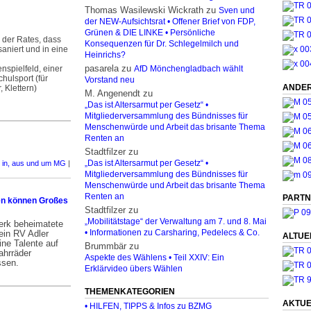
Thomas Wasilewski Wickrath
zu
Sven und
der NEW-Aufsichtsrat • Offener Brief von FDP,
Grünen & DIE LINKE • Persönliche
der Rates, dass
Konsequenzen für Dr. Schlegelmilch und
aniert und in eine
Heinrichs?
pasarela
zu
nspielfeld, einer
AfD Mönchengladbach wählt
chulsport (für
Vorstand neu
ANDER
 Klettern)
M. Angenendt
zu
„Das ist Altersarmut per Gesetz“ •
Mitgliederversammlung des Bündnisses für
Menschenwürde und Arbeit das brisante Thema
Renten an
Stadtfilzer
zu
t in, aus und um MG
|
„Das ist Altersarmut per Gesetz“ •
Mitgliederversammlung des Bündnisses für
Menschenwürde und Arbeit das brisante Thema
]
Renten an
PARTN
en können Großes
Stadtfilzer
zu
„Mobilitätstage“ der Verwaltung am 7. und 8. Mai
erk beheimatete
ein RV Adler
• Informationen zu Carsharing, Pedelecs & Co.
ALTUE
ne Talente auf
Brummbär
zu
ahrräder
Aspekte des Wählens • Teil XXIV: Ein
ssen.
Erklärvideo übers Wählen
THEMENKATEGORIEN
AKTUE
• HILFEN, TIPPS & Infos zu BZMG