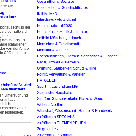
tausschuss
Gesundheit & Soziales
 20:06 Uhr]
Historisches & Geschichtliches
rag
INITIATIVEN
st zu kurz
Interviews • Vis-à-vis mit ...
Kommunalwahl 2020
portausschuss der
sie verhalte sich
Kunst, Kultur, Musik & Literatur
g der
Leitbild Mönchengladbach
 des Sports“ in
Menschen & Gesellschaft
angeschlagener
 der von der Ampel
Mobilität & Verkehr
die SPD um eine
Nachdenkliches, Glossen, Satirisches & Lustiges
Natur, Umwelt & Tierreich
Ordnung, Sauberkeit, Schutz & Hilfe
huss
Politik, Verwaltung & Parteien
r]
RATGEBER
chthofstraße wird
Sport in, aus und um MG
hale finanziert
Städtische Haushalte
ten Untersuchung
Straßen, Straßenverkehr, Plätze & Wege
ortanlage
hebliche
Weitere Medien
emessenen Arsen-
Wirtschaft, Wissenschaft, Handel & Handwerk
n festgestellt.
zu früheren SPECIALS
zu früheren THEMENREIHEN
Zu guter Letzt ...
zu vergangen Wahlen ...