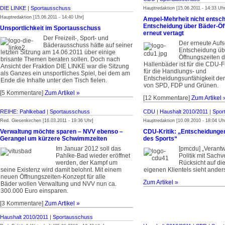
DIE LINKE
|
Sportausschuss
Hauptredaktion [15.06.2011 - 14:33 Uhr
Hauptredaktion [15.06.2011 - 14:40 Uhr]
Ampel-Mehrheit nicht entsch
Entscheidung über Bäder-Öf
Unsportlichkeit im Sportausschuss
erneut vertagt
Der Freizeit-, Sport- und
Der erneute Auf
Bäderausschuss hätte auf seiner
Entscheidung übe
letzten Sitzung am 14.06.2011 über einige
Öffnungszeiten d
brisante Themen beraten sollen. Doch nach
Hallenbäder ist für die CDU-F
Ansicht der Fraktion DIE LINKE war die Sitzung
für die Handlungs- und
als Ganzes ein unsportliches Spiel, bei dem am
Entscheidungsunfähigkeit de
Ende die Inhalte unter den Tisch fielen.
von SPD, FDP und Grünen.
[5 Kommentare]
Zum Artikel »
[12 Kommentare]
Zum Artikel 
REIHE: Pahlkebad
|
Sportausschuss
CDU
|
Haushalt 2010/2011
|
Spor
Red. Giesenkirchen [16.03.2011 - 19:36 Uhr]
Hauptredaktion [10.09.2010 - 18:04 Uh
Verwaltung möchte sparen – NVV ebenso –
CDU-Kritik: „Entscheidunge
Gerangel um kürzere Schwimmzeiten
des Sports“
Im Januar 2012 soll das
[pmcdu] „Verantw
Pahlke-Bad wieder eröffnet
Politik mit Sach
werden, der Kampf um
Rücksicht auf di
seine Existenz wird damit belohnt. Mit einem
eigenen Klientels sieht ander
neuen Öffnungszeiten-Konzept für alle
Zum Artikel »
Bäder wollen Verwaltung und NVV nun ca.
300.000 Euro einsparen.
[3 Kommentare]
Zum Artikel »
Haushalt 2010/2011
|
Sportausschuss