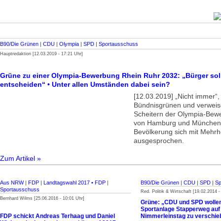
B90/Die Grünen
|
CDU
|
Olympia
|
SPD
|
Sportausschuss
Hauptredaktion [12.03.2019 - 17:21 Uhr]
Grüne zu einer Olympia-Bewerbung Rhein Ruhr 2032: „Bürger sol
entscheiden“ • Unter allen Umständen dabei sein?
[12.03.2019] „Nicht immer“,
Bündnis­grünen und verweis
Scheitern der Olympia-Bew
von Hamburg und München. 
Bevölkerung sich mit Mehrh
ausgesprochen.
Zum Artikel »
Aus NRW
|
FDP
|
Landtagswahl 2017 • FDP
|
B90/Die Grünen
|
CDU
|
SPD
|
Sp
Sportausschuss
Red. Politik & Wirtschaft [19.02.2014 -
Bernhard Wilms [25.06.2016 - 10:01 Uhr]
Grüne: „CDU und SPD wollen
Sportanlage Stapperweg auf
FDP schickt Andreas Terhaag und Daniel
Nimmerleinstag zu verschie