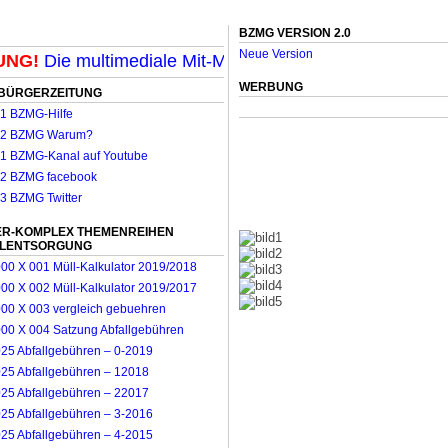
BZMG VERSION 2.0
Neue Version
G!
Die multimediale Mit-Mach-Zeitung für Mönchengladb
WERBUNG
BÜRGERZEITUNG
R-KOMPLEX THEMENREIHEN
LLENTSORGUNG