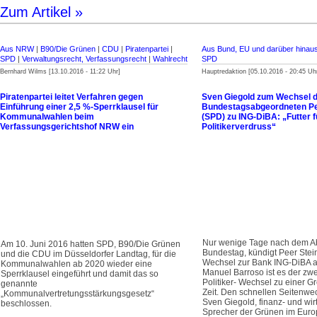
Zum Artikel »
Aus NRW
|
B90/Die Grünen
|
CDU
|
Piratenpartei
|
Aus Bund, EU und darüber hinau
SPD
|
Verwaltungsrecht, Verfassungsrecht
|
Wahlrecht
SPD
Bernhard Wilms [13.10.2016 - 11:22 Uhr]
Hauptredaktion [05.10.2016 - 20:45 Uh
Piratenpartei leitet Verfahren gegen
Sven Giegold zum Wechsel d
Einführung einer 2,5 %-Sperrklausel für
Bundestagsabgeordneten Pe
Kommunalwahlen beim
(SPD) zu ING-DiBA: „Futter f
Verfassungsgerichtshof NRW ein
Politikerverdruss“
Nur wenige Tage nach dem A
Am 10. Juni 2016 hatten SPD, B90/Die Grünen
Bundestag, kündigt Peer Stei
und die CDU im Düsseldorfer Landtag, für die
Wechsel zur Bank ING-DiBA a
Kommunalwahlen ab 2020 wieder eine
Manuel Barroso ist es der zw
Sperrklausel eingeführt und damit das so
Politiker- Wechsel zu einer G
genannte
Zeit. Den schnellen Seitenwe
„Kommunalvertretungsstärkungsgesetz“
Sven Giegold, finanz- und wirt
beschlossen.
Sprecher der Grünen im Euro