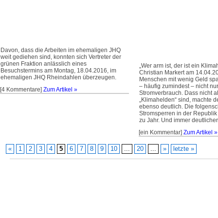
Davon, dass die Arbeiten im ehemaligen JHQ
weit gediehen sind, konnten sich Vertreter der
grünen Fraktion anlässlich eines
„Wer arm ist, der ist ein Klim
Besuchstermins am Montag, 18.04.2016, im
Christian Markert am 14.04.
ehemaligen JHQ Rheindahlen überzeugen.
Menschen mit wenig Geld spa
– häufig zumindest – nicht nu
[4 Kommentare]
Zum Artikel »
Stromverbrauch. Dass nicht a
„Klimahelden“ sind, machte de
ebenso deutlich. Die folgens
Stromsperren in der Republik
zu Jahr. Und immer deutlicher
[ein Kommentar]
Zum Artikel »
«
1
2
3
4
5
6
7
8
9
10
...
20
...
»
letzte »