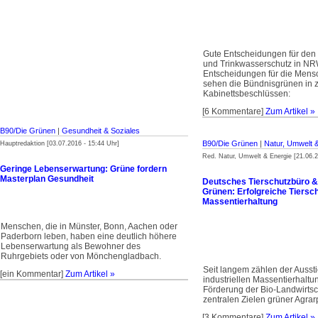
Gute Entscheidungen für den 
und Trinkwasserschutz in NR
Entscheidungen für die Men
sehen die Bündnisgrünen in z
Kabinettsbeschlüssen:
[6 Kommentare]
Zum Artikel »
B90/Die Grünen
|
Gesundheit & Soziales
B90/Die Grünen
|
Natur, Umwelt &
Hauptredaktion [03.07.2016 - 15:44 Uhr]
Red. Natur, Umwelt & Energie [21.06.2
Geringe Lebenserwartung: Grüne fordern
Masterplan Gesundheit
Deutsches Tierschutzbüro &
Grünen: Erfolgreiche Tiersc
Massentierhaltung
Menschen, die in Münster, Bonn, Aachen oder
Paderborn leben, haben eine deutlich höhere
Lebenserwartung als Bewohner des
Ruhrgebiets oder von Mönchengladbach.
Seit langem zählen der Ausst
[ein Kommentar]
Zum Artikel »
industriellen Massentierhaltu
Förderung der Bio-Landwirtsc
zentralen Zielen grüner Agrarp
[3 Kommentare]
Zum Artikel »