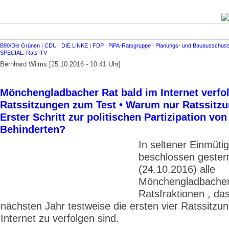
B90/Die Grünen
|
CDU
|
DIE LINKE
|
FDP
|
PiPA-Ratsgruppe
|
Planungs- und Bauausschus
SPECIAL: Rats-TV
Bernhard Wilms [25.10.2016 - 10:41 Uhr]
Mönchengladbacher Rat bald im Internet verfol
Ratssitzungen zum Test • Warum nur Ratssitzu
Erster Schritt zur politischen Partizipation von
Behinderten?
In seltener Einmütig
beschlossen gester
(24.10.2016) alle
Mönchenglad­bache
Ratsfraktionen , da
nächsten Jahr testweise die ersten vier Rats­sitzun
Internet zu verfolgen sind.