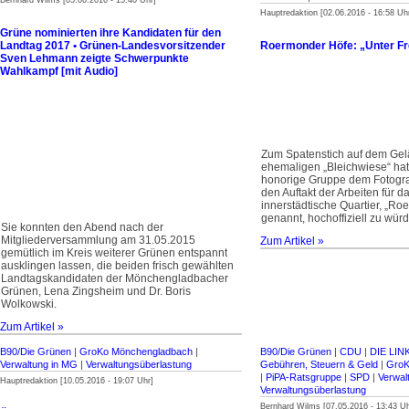
Bernhard Wilms [05.06.2016 - 15:40 Uhr]
Hauptredaktion [02.06.2016 - 16:58 Uh
Grüne nominierten ihre Kandidaten für den
Landtag 2017 • Grünen-Landesvor­sitzender
Roermonder Höfe: „Unter F
Sven Lehmann zeigte Schwerpunkte
Wahlkampf [mit Audio]
Zum Spatenstich auf dem Gel
ehemaligen „Bleichwiese“ hatt
honorige Gruppe dem Fotograf
den Auftakt der Arbeiten für 
innerstädtische Quartier, „R
genannt, hochoffiziell zu würd
Sie konnten den Abend nach der
Mitgliederversammlung am 31.05.2015
Zum Artikel »
gemütlich im Kreis weiterer Grünen entspannt
ausklingen lassen, die beiden frisch gewählten
Landtagskandidaten der Mönchengladbacher
Grünen, Lena Zingsheim und Dr. Boris
Wolkowski.
Zum Artikel »
B90/Die Grünen
|
GroKo Mönchengladbach
|
B90/Die Grünen
|
CDU
|
DIE LIN
Verwaltung in MG
|
Verwaltungsüberlastung
Gebühren, Steuern & Geld
|
GroK
|
PiPA-Ratsgruppe
|
SPD
|
Verwal
Hauptredaktion [10.05.2016 - 19:07 Uhr]
Verwaltungsüberlastung
Bernhard Wilms [07.05.2016 - 13:43 Uh