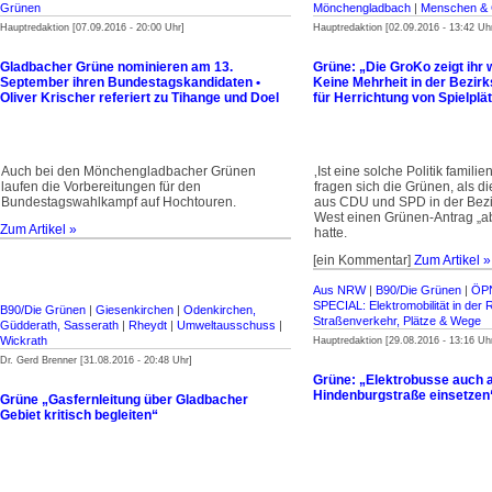
Grünen
Mönchengladbach
|
Menschen & 
Hauptredaktion [07.09.2016 - 20:00 Uhr]
Hauptredaktion [02.09.2016 - 13:42 Uh
Gladbacher Grüne nominieren am 13.
Grüne: „Die GroKo zeigt ihr 
September ihren Bundestagskandidaten •
Keine Mehrheit in der Bezir
Oliver Krischer referiert zu Tihange und Doel
für Herrichtung von Spielplä
Auch bei den Mönchengladbacher Grünen
‚Ist eine solche Politik familie
laufen die Vorbereitungen für den
fragen sich die Grünen, als di
Bundestagswahlkampf auf Hochtouren.
aus CDU und SPD in der Bezi
West einen Grünen-Antrag „a
Zum Artikel »
hatte.
[ein Kommentar]
Zum Artikel »
Aus NRW
|
B90/Die Grünen
|
ÖP
SPECIAL: Elektromobilität in der 
B90/Die Grünen
|
Giesenkirchen
|
Odenkirchen,
Straßenverkehr, Plätze & Wege
Güdderath, Sasserath
|
Rheydt
|
Umweltausschuss
|
Wickrath
Hauptredaktion [29.08.2016 - 13:16 Uh
Dr. Gerd Brenner [31.08.2016 - 20:48 Uhr]
Grüne: „Elektrobusse auch a
Hindenburgstraße einsetzen
Grüne „Gasfernleitung über Gladbacher
Gebiet kritisch begleiten“