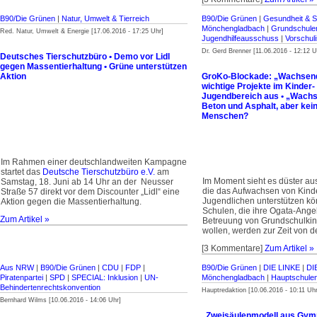
B90/Die Grünen
|
Natur, Umwelt & Tierreich
B90/Die Grünen
|
Gesundheit & S
Mönchengladbach
|
Grundschule
Red. Natur, Umwelt & Energie [17.06.2016 - 17:25 Uhr]
Jugendhilfeausschuss
|
Vorschul
Dr. Gerd Brenner [11.06.2016 - 12:12 U
Deutsches Tierschutzbüro • Demo vor Lidl
gegen Massentierhaltung • Grüne unterstützen
Aktion
GroKo-Blockade: „Wachsend
wichtige Projekte im Kinder-
Jugendbereich aus • „Wachs
Beton und Asphalt, aber kein
Menschen?
Im Rahmen einer deutschlandweiten Kampagne
startet das
Deutsche Tierschutzbüro e.V.
am
Im Moment sieht es düster aus 
Samstag, 18. Juni ab 14 Uhr an der Neusser
die das Aufwachsen von Kind
Straße 57 direkt vor dem Discounter „Lidl“ eine
Jugendlichen unterstützen kö
Aktion gegen die Massentierhaltung.
Schulen, die ihre Ogata-Ange
Zum Artikel »
Betreuung von Grundschulki
wollen, werden zur Zeit von de
[3 Kommentare]
Zum Artikel »
Aus NRW
|
B90/Die Grünen
|
CDU
|
FDP
|
B90/Die Grünen
|
DIE LINKE
|
DI
Piratenpartei
|
SPD
|
SPECIAL: Inklusion
|
UN-
Mönchengladbach
|
Hauptschule
Behinderten­rechtskonvention
Hauptredaktion [10.06.2016 - 10:11 Uhr
Bernhard Wilms [10.06.2016 - 14:06 Uhr]
„Zweisäulenmodell aus Gym