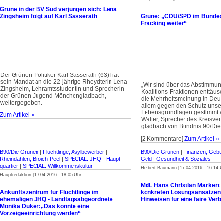
Grüne in der BV Süd verjüngen sich: Lena
Zingsheim folgt auf Karl Sasserath
Grüne: „CDU/SPD im Bundes
Fracking weiter“
Der Grünen-Politiker
Karl Sasserath (63) hat
sein Mandat an die 22-jährige Rheydterin Lena
„Wir sind über das Abstimmun
Zingsheim, Lehramtsstudentin und Sprecherin
Koalitions-Fraktionen enttäus
der Grünen Jugend Mönchengladbach,
die Mehrheitsmeinung in Deu
weitergegeben.
allem gegen den Schutz unse
Lebensgrundlagen gestimmt w
Zum Artikel »
Walter, Sprecher des Kreisv
gladbach von Bündnis 90/Die
[2 Kommentare]
Zum Artikel »
B90/Die Grünen
|
Flüchtlinge, Asylbewerber
|
B90/Die Grünen
|
Finanzen, Gebü
Rheindahlen, Broich-Peel
|
SPECIAL: JHQ - Haupt­
Geld
|
Gesundheit & Soziales
quartier
|
SPECIAL: Willkommenskultur
Herbert Baumann [17.04.2016 - 16:14 
Hauptredaktion [19.04.2016 - 18:05 Uhr]
MdL Hans Christian Markert 
Ankunftszentrum für Flüchtlinge im
konkreten Lösungsansätzen 
ehemaligen JHQ • Landtagsabgeordnete
Hinweisen für eine faire Ver
Monika Düker:„Das könnte eine
Vorzeigeeinrichtung werden“