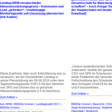
Landtag NRW verabschiedet
Gesamtschule für Mönchen
Inklusionsstärkungsgesetz • Kommunen und
schaffen!“ • Auch Ansgar St
Land „gefordert“ • Unabhängige
der Hauptschulen mit deutli
Monitoringstelle soll Umsetzung überwachen
Download]
[mit Audios]
„Unsere weiterführenden Sch
entwickeln“ lautete der geme
Etwas Euphorie, aber auch Erleichterung war zu
CDU und SPD im Schulaussch
verspüren, als der Düsseldorfer Landtag in
beide Fraktionen die Verwaltu
seiner Plenarsitzung am 08.06.2016 unter dem
Fortschreibung des Schulent
Tagesordnungs­punkt (TOP) 5 mit den Stimmen
dem Schuljahr 2018/19 für di
von SPD und Grünen das so genannte
und II vorzunehmen.
Inklusions­stärkungsgesetz (I S G) beschloss.
Zum Artikel »
Zum Artikel »
Aus NRW
|
B90/Die Grünen
|
Landtagswahl 2017 •
B90/Die Grünen
|
Baurecht
|
CD
B90/Die Grünen
Stadt-/Kreisentwicklung
|
Stadtmitt
Oberstadt
|
Strafrecht