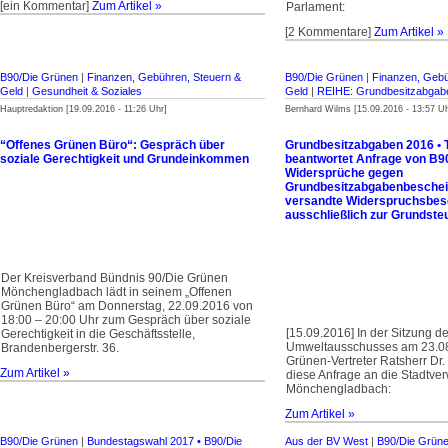
[ein Kommentar]
Zum Artikel »
Parlament:
[2 Kommentare]
Zum Artikel »
B90/Die Grünen
|
Finanzen, Gebühren, Steuern &
B90/Die Grünen
|
Finanzen, Gebü
Geld
|
Gesundheit & Soziales
Geld
|
REIHE: Grundbesitzabgab
Hauptredaktion [19.09.2016 - 11:26 Uhr]
Bernhard Wilms [15.09.2016 - 13:57 Uh
“Offenes Grünen Büro“: Gespräch über
Grundbesitzabgaben 2016 • T
soziale Gerechtigkeit und Grundeinkommen
beantwortet Anfrage von B90
Widersprüche gegen
Grundbesitzabgabenbescheid
versandte Widerspruchs­bes
ausschließlich zur Grund­st
Der Kreisverband Bündnis 90/Die Grünen
Mönchengladbach lädt in seinem „Offenen
Grünen Büro“ am Donnerstag, 22.09.2016 von
18:00 – 20:00 Uhr zum Gespräch über soziale
[15.09.2016] In der Sitzung d
Gerechtigkeit in die Geschäftsstelle,
Umweltausschusses am 23.08.
Brandenbergerstr. 36.
Grünen-Vertreter Ratsherr Dr
Zum Artikel »
diese Anfrage an die Stadtve
Mönchengladbach:
Zum Artikel »
B90/Die Grünen
|
Bundestagswahl 2017 • B90/Die
Aus der BV West
|
B90/Die Grün