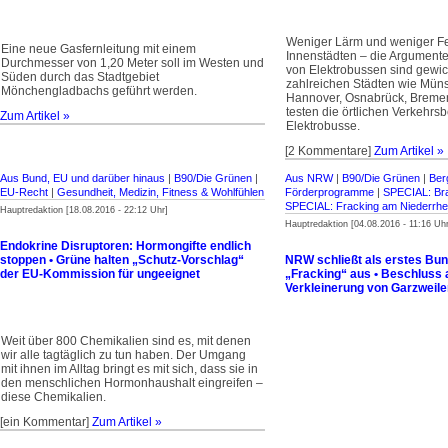
Weniger Lärm und weniger Fe
Eine neue Gasfernleitung mit einem
Innenstädten – die Argumente
Durchmesser von 1,20 Meter soll im Westen und
von Elektrobussen sind gewich
Süden durch das Stadtgebiet
zahlreichen Städten wie Münst
Mönchengladbachs geführt werden.
Hannover, Osnabrück, Breme
testen die örtlichen Verkehrsb
Zum Artikel »
Elektrobusse.
[2 Kommentare]
Zum Artikel »
Aus Bund, EU und darüber hinaus
|
B90/Die Grünen
|
Aus NRW
|
B90/Die Grünen
|
Ber
EU-Recht
|
Gesundheit, Medizin, Fitness & Wohlfühlen
Förderprogramme
|
SPECIAL: Br
SPECIAL: Fracking am Niederrhe
Hauptredaktion [18.08.2016 - 22:12 Uhr]
Hauptredaktion [04.08.2016 - 11:16 Uhr
Endokrine Disruptoren: Hormongifte endlich
stoppen • Grüne halten „Schutz-Vorschlag“
NRW schließt als erstes Bu
der EU-Kommission für ungeeignet
„Fracking“ aus • Beschluss 
Verkleinerung von Garzweiler
Weit über 800 Chemikalien sind es, mit denen
wir alle tagtäglich zu tun haben. Der Umgang
mit ihnen im Alltag bringt es mit sich, dass sie in
den menschlichen Hormonhaushalt eingreifen –
diese Chemikalien.
[ein Kommentar]
Zum Artikel »