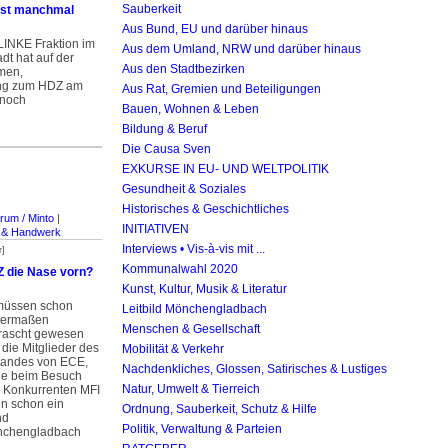
Sauberkeit
ist manchmal
Aus Bund, EU und darüber hinaus
 LINKE Fraktion im
Aus dem Umland, NRW und darüber hinaus
adt hat auf der
Aus den Stadtbezirken
men,
zung zum HDZ am
Aus Rat, Gremien und Beteiligungen
 noch
Bauen, Wohnen & Leben
Bildung & Beruf
Die Causa Sven
EXKURSE IN EU- UND WELTPOLITIK
Gesundheit & Soziales
Historisches & Geschichtliches
rum / Minto
|
INITIATIVEN
l & Handwerk
Interviews • Vis-à-vis mit ...
r]
Kommunalwahl 2020
Z die Nase vorn?
Kunst, Kultur, Musik & Literatur
müssen schon
Leitbild Mönchengladbach
germaßen
Menschen & Gesellschaft
rascht gewesen
 die Mitglieder des
Mobilität & Verkehr
tandes von ECE,
Nachdenkliches, Glossen, Satirisches & Lustiges
sie beim Besuch
Natur, Umwelt & Tierreich
s Konkurrenten MFI
n schon ein
Ordnung, Sauberkeit, Schutz & Hilfe
nd
Politik, Verwaltung & Parteien
önchengladbach