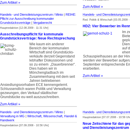
Zum Artikel »
Zum Artikel »
Handels- und Dienstleistungszentrum / Minto
|
REIHE:
Handels- und Dienstleistungszent
Pflicht zur Ausschreibung kommunaler
Red. Politik & Wirtschaft [03.05.2009 -
Grundstücksverträge
|
Vergaberecht
HDZ: Vier Bewerber im Ren
Hauptredaktion [12.08.2009 - 11:31 Uhr]
Im z
Ausschreibungspflicht für kommunale
Biete
Grundstücksverträge: Neue Rechtsprechung
gepl
Wie kaum ein anderer
Dien
Bereich der kommunalen
auf 
Wirtschaft sind Grundstücks­
ehem
verkäufe derzeit Gegenstand
Schauspielhauses an der Hi
lebhafter Diskussionen und
werden vier Bewerber aufgeru
so zu einem „Dauerbrenner“.
September entsprechende En
Dies haben wir in
erarbeiten.
Mönchengladbach im
Zum Artikel »
Zusammenhang mit dem seit
Jahren betriebenen
Ansiedlungsvor­haben ECE kennengelernt.
Schlussendlich waren Politik und Verwaltung
gezwungen, den Verkauf städtischer
Grundstücke eu-weit auszuschreiben.
Zum Artikel »
Handels- und Dienstleistungszentrum / Minto
|
Handels- und Dienstleistungszent
Verwaltung in MG
|
Wirtschaft, Wissenschaft, Handel &
Hauptredaktion [07.07.2008 - 10:56 Uh
Handwerk
Neue Zeitschiene für das ge
Hauptredaktion [07.09.2008 - 10:56 Uhr]
und Dienstleistungszentrum