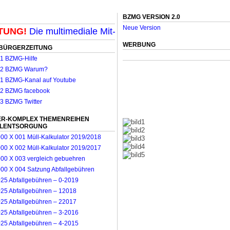
BZMG VERSION 2.0
Neue Version
NG!
Die multimediale Mit-Mach-Zeitung für Mönchenglad
WERBUNG
BÜRGERZEITUNG
R-KOMPLEX THEMENREIHEN
LLENTSORGUNG