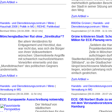
Zum Artikel »
mehrheit­­lich gefassten Besc
der Stadt in seiner­ Sitzung a
den Weg.
Zum Artikel »
Handels- und Dienstleistungszentrum / Minto
|
B90/Die Grünen
|
Handels- und
Haushalt 2008
|
Politik in MG
|
REIHE: Pahlkebad
Dienstleistungszentrum / Minto
Bernhard Wilms [18.04.2008 - 09:22 Uhr]
Hauptredaktion [17.04.2008 - 11:11 Uhr
Mönchengladbacher Rat ohne „Streitkultur“?
Grüne kritisieren Stadt: Sch
Million für ECE-Planung ver
Bei allem Verständnis für
Entgagement und Herzblut, das
„Seitdem die Ha
war nicht das, was sich die Bürger
Projektentwickle
von ihren Volksvertretern
Zelte in Mönche
wünschen: Übermotivierte Angriffe
aufschlagen durft
mit schwerlich nachvollziehbaren
Stadtentwicklung Mönchengl
Vorwürfen einerseits und das
Stillstand“, so die Gladbacher
„Mundtotmachen“ des politischen Gegners
längst beschlossene Maßnah
andererseits.
liegen, würden jahrelang nic
einfach gestrichen.
Zum Artikel »
Zum Artikel »
Handels- und Dienstleistungszentrum / Minto
|
Handels- und Dienstleistungszent
Verwaltung in MG
Verwaltung in MG
Hauptredaktion [06.04.2008 - 11:54 Uhr]
Hauptredaktion [09.03.2008 - 20:07 Uh
ECE: Europaweite Ausschreibung notwendig
ECE: OB Norbert Bude zu s
mit dem Vorstandsvorsitzen
Der Verkauf von
Hamburg
städtischen
Grundstücken für das
Oberbürg