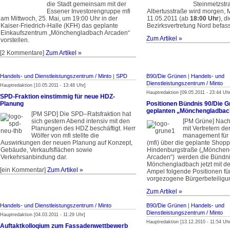
die Stadt gemeinsam mit der
Steinmetzstr
Essener Investorengruppe mfi
Albertusstraße wird morgen, 
am Mittwoch, 25. Mai, um 19:00 Uhr in der
11.05.2011 (ab
18:00 Uhr
), d
Kaiser-Friedrich-Halle (KFH) das geplante
Bezirksvertretung Nord befas
Einkaufszentrum „Mönchengladbach Arcaden“
Zum Artikel »
vorstellen.
[2 Kommentare]
Zum Artikel »
Handels- und Dienstleistungszentrum / Minto
|
SPD
B90/Die Grünen
|
Handels- und
Dienstleistungszentrum / Minto
Hauptredaktion [10.05.2011 - 13:48 Uhr]
Hauptredaktion [09.05.2011 - 23:44 Uhr
SPD-Fraktion einstimmig für neue HDZ-
Planung
Positionen Bündnis 90/Die G
geplanten „Mönchengladbac
[PM SPD] Die SPD–Ratsfraktion hat
sich gestern Abend intensiv mit den
[PM Grüne] Nac
Planungen des HDZ beschäftigt. Herr
mit Vertretern d
Wölfer von mfi stellte die
management für 
Auswirkungen der neuen Planung auf Konzept,
(mfi) über die geplante Shopp
Gebäude, Verkaufsflächen sowie
Hindenburgstraße („Mönche
Verkehrsanbindung dar.
Arcaden“) ­ werden die Bündn
Mönchengladbach jetzt mit de
[ein Kommentar]
Zum Artikel »
Ampel folgende Positionen fü
vorgezogene Bürgerbeteiligun
Zum Artikel »
Handels- und Dienstleistungszentrum / Minto
B90/Die Grünen
|
Handels- und
Dienstleistungszentrum / Minto
Hauptredaktion [04.03.2011 - 11:29 Uhr]
Hauptredaktion [13.12.2010 - 11:54 Uhr
Auftaktkolloqium zum Fassadenwettbewerb