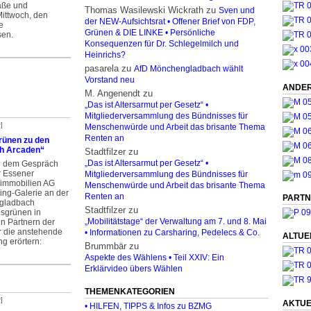
aße und
Thomas Wasilewski Wickrath
zu
Sven und
Mittwoch, den
der NEW-Aufsichtsrat • Offener Brief von FDP,
ie
Grünen & DIE LINKE • Persönliche
sen.
Konsequenzen für Dr. Schlegelmilch und
Heinrichs?
pasarela
zu
AfD Mönchengladbach wählt
Vorstand neu
ANDER
M. Angenendt
zu
„Das ist Altersarmut per Gesetz“ •
Mitgliederversammlung des Bündnisses für
]
Menschenwürde und Arbeit das brisante Thema
Renten an
rünen zu den
h Arcaden“
Stadtfilzer
zu
h dem Gespräch
„Das ist Altersarmut per Gesetz“ •
er Essener
Mitgliederversammlung des Bündnisses für
immobilien AG
Menschenwürde und Arbeit das brisante Thema
ing-Galerie an der
Renten an
PARTN
ngladbach
Stadtfilzer
zu
isgrünen in
n Partnern der
„Mobilitätstage“ der Verwaltung am 7. und 8. Mai
r die anstehende
• Informationen zu Carsharing, Pedelecs & Co.
ALTUE
g erörtern:
Brummbär
zu
Aspekte des Wählens • Teil XXIV: Ein
Erklärvideo übers Wählen
THEMENKATEGORIEN
]
AKTUE
• HILFEN, TIPPS & Infos zu BZMG