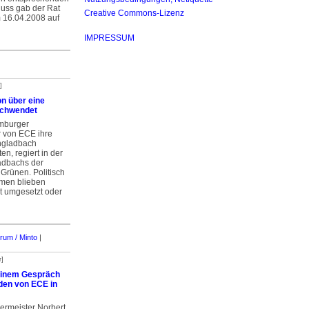
hluss gab der Rat
Creative Commons-Lizenz
m 16.04.2008 auf
IMPRESSUM
]
on über eine
schwendet
mburger
r von ECE ihre
ngladbach
en, regiert in der
adbachs der
 Grünen. Politisch
men blieben
ht umgesetzt oder
rum / Minto
|
r]
einem Gespräch
den von ECE in
ermeister Norbert