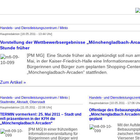
Handels- und Dienstleistungszentrum / Minto
Hauptredaktion [18.05.2011 - 13:44 Uhr]
Vorstellung der Wettbewerbsergebnisse „Mönchengladbach-Arca
Stunde früher
[PM MG] Eine Stunde früher als angekündigt soll nun am
Mai, in der Kaiser-Friedrich-Halle eine Informationsverans
Bürgerinnen und Bürger zum geplanten Shopping-Cente
„Mönchengladbach-Arcaden“ stattfinden.
Zum Artikel »
Handels- und Dienstleistungszentrum / Minto
|
Handels- und Dienstleistungszent
Stadtmitte, Altstadt, Oberstadt
Hauptredaktion [10.05.2011 - 17:06 Uhr
Hauptredaktion [11.05.2011 - 22:06 Uhr]
Offenlage des Bebauungspl
TERMIN vormerken!
: 25. Mai 2011 – Stadt und
„Mönchengladbach Arcaden“ 
mfi präsentieren in der KFH die
geplant
„Mönchengladbach Arcaden“
Mit der Aufst
[PM MG] In einer frühzeitigen
Bebauungspla
Informationsveranstaltung für
zwischen Hin
Bürgerinnen und Bürger wird
Viersener St