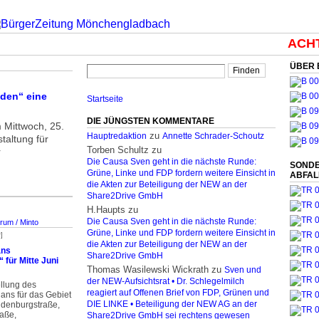
ACHTU
ÜBER 
den“ eine
Startseite
DIE JÜNGSTEN KOMMENTARE
 Mittwoch, 25.
zu
Hauptredaktion
Annette Schrader-Schoutz
taltung für
Torben Schultz
zu
r
Die Causa Sven geht in die nächste Runde:
SONDE
Grüne, Linke und FDP fordern weitere Einsicht in
ABFA
die Akten zur Beteiligung der NEW an der
Share2Drive GmbH
H.Haupts
zu
Die Causa Sven geht in die nächste Runde:
rum / Minto
Grüne, Linke und FDP fordern weitere Einsicht in
]
die Akten zur Beteiligung der NEW an der
ans
Share2Drive GmbH
für Mitte Juni
Thomas Wasilewski Wickrath
zu
Sven und
der NEW-Aufsichtsrat • Dr. Schlegelmilch
ellung des
reagiert auf Offenen Brief von FDP, Grünen und
ns für das Gebiet
denburgstraße,
DIE LINKE • Beteiligung der NEW AG an der
raße,
Share2Drive GmbH sei rechtens gewesen