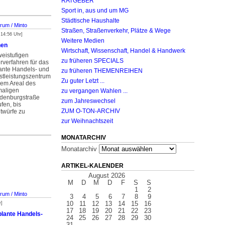
RATGEBER
Sport in, aus und um MG
Städtische Haushalte
rum / Minto
Straßen, Straßenverkehr, Plätze & Wege
 14:56 Uhr]
Weitere Medien
nen
Wirtschaft, Wissenschaft, Handel & Handwerk
weistufigen
zu früheren SPECIALS
rverfahren für das
ante Handels- und
zu früheren THEMENREIHEN
stleistungszentrum
Zu guter Letzt ...
dem Areal des
aligen
zu vergangen Wahlen ...
ndenburgstraße
zum Jahreswechsel
fen, bis
ZUM O-TON-ARCHIV
twürfe zu
zur Weihnachtszeit
MONATARCHIV
Monatarchiv
ARTIKEL-KALENDER
August 2026
M
D
M
D
F
S
S
1
2
rum / Minto
3
4
5
6
7
8
9
10
11
12
13
14
15
16
r]
17
18
19
20
21
22
23
plante Handels-
24
25
26
27
28
29
30
31