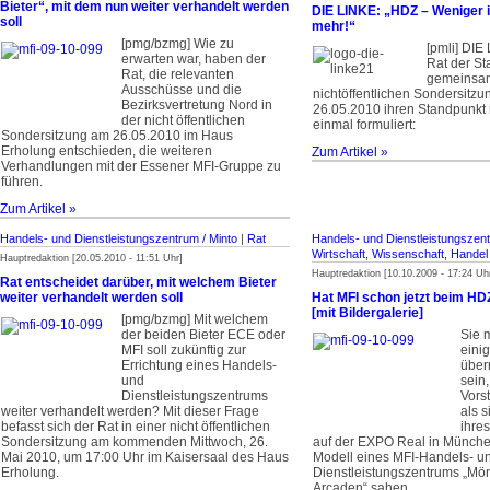
Bieter“, mit dem nun weiter verhandelt werden
DIE LINKE: „HDZ – Weniger 
soll
mehr!“
[pmg/bzmg] Wie zu
[pmli] DIE
erwarten war, haben der
Rat der St
Rat, die relevanten
gemeinsa
Ausschüsse und die
nichtöffentlichen Sondersit
Bezirksvertretung Nord in
26.05.2010 ihren Standpunkt
der nicht öffentlichen
einmal formuliert:
Sondersitzung am 26.05.2010 im Haus
Erholung entschieden, die weiteren
Zum Artikel »
Verhandlungen mit der Essener MFI-Gruppe zu
führen.
Zum Artikel »
Handels- und Dienstleistungszentrum / Minto
|
Rat
Handels- und Dienstleistungszent
Wirtschaft, Wissenschaft, Hande
Hauptredaktion [20.05.2010 - 11:51 Uhr]
Hauptredaktion [10.10.2009 - 17:24 Uh
Rat entscheidet darüber, mit welchem Bieter
weiter verhandelt werden soll
Hat MFI schon jetzt beim HD
[mit Bildergalerie]
[pmg/bzmg] Mit welchem
der beiden Bieter ECE oder
Sie 
MFI soll zukünftig zur
eini
Errichtung eines Handels-
über
und
sein,
Dienstleistungszentrums
Vors
weiter verhandelt werden? Mit dieser Frage
als 
befasst sich der Rat in einer nicht öffentlichen
ihre
Sondersitzung am kommenden Mittwoch, 26.
auf der EXPO Real in Münche
Mai 2010, um 17:00 Uhr im Kaisersaal des Haus
Modell eines MFI-Handels- u
Erholung.
Dienstleistungszentrums „M
Arcaden“ sahen.