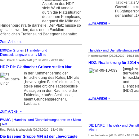
Tätigkeit als 
Aspekten des HDZ
Gewerbeimmob
sieht Wurff Vorteile
Fußgängerzon
durch die Platzsituation
genannten „1
des neuen Komplexes,
der quasi die Mitte der
Zum Artikel »
Hindenburgstraße darstelle. Der Platz müsse so
gestaltet werden, dass er die Funktion
öffentlichen Treffens und Begegnens behalte:
Zum Artikel »
B90/Die Grünen
|
Handels- und
Handels- und Dienstleistungszent
Dienstleistungszentrum / Minto
Hauptredaktion [29.05.2010 - 16:13 Uh
Red. Politik & Wirtschaft [02.06.2010 - 20:13 Uhr]
HDZ: Realisierung für 2014
HDZ: Die Gladbacher Grünen stellen klar
[pmg/bzmg
In der Kommentierung der
der weite
Entscheidung des Rates, MFI als
Entwickl
„bevorzugten Bieter“ einzustufen,
und
stelle eine örtliche Tagespostille
Dienstle
Aussagen in den Raum, die die
(HDZ) au
Faktenlage außer Acht lasse,
Zum Artikel »
meint Gründensprecher Uli
Laubach.
Zum Artikel »
EWMG
|
Handels- und Dienstleistungszentrum / Minto
|
Rat
DIE LINKE
|
Handels- und Dienstl
Minto
Red. Politik & Wirtschaft [29.05.2010 - 14:40 Uhr]
Hauptredaktion [28.05.2010 - 10:42 Uh
Die Essener Gruppe MFI ist der „bevorzugte