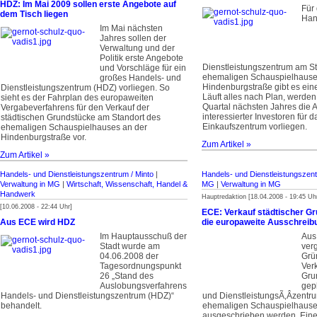
HDZ: Im Mai 2009 sollen erste Angebote auf
Für
dem Tisch liegen
Han
Im Mai nächsten
Jahres sollen der
Verwaltung und der
Politik erste Angebote
Dienstleistungszentrum am S
und Vorschläge für ein
ehemaligen Schauspielhauses
großes Handels- und
Hindenburgstraße gibt es ein
Dienstleistungszentrum (HDZ) vorliegen. So
Läuft alles nach Plan, werden
sieht es der Fahrplan des europaweiten
Quartal nächsten Jahres die 
Vergabeverfahrens für den Verkauf der
interessierter Investoren für 
städtischen Grundstücke am Standort des
Einkaufszentrum vorliegen.
ehemaligen Schauspielhauses an der
Hindenburgstraße vor.
Zum Artikel »
Zum Artikel »
Handels- und Dienstleistungszentrum / Minto
|
Handels- und Dienstleistungszent
Verwaltung in MG
|
Wirtschaft, Wissenschaft, Handel &
MG
|
Verwaltung in MG
Handwerk
Hauptredaktion [18.04.2008 - 19:45 Uh
[10.06.2008 - 22:44 Uhr]
ECE: Verkauf städtischer Gr
Aus ECE wird HDZ
die europaweite Ausschreib
­Im Hauptausschuß der
Aus
Stadt wurde am
ver
04.06.2008 der
Grü
Tagesordnungspunkt
Verk
26 „Stand des
Gru
Auslobungsverfahrens
gep
Handels- und Dienstleistungszentrum (HDZ)“
und Dienstleistungs­Ã‚Â­zentr
behandelt.
ehemaligen Schauspielhauses
ausgeschrieben werden. Ein