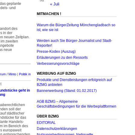
 das geplante
« Juli
dels- und
MITMACHEN !
Warum die BürgerZeitung Mönchengladbach so
tandort des
ist, wie sie ist
 in der
en neuen Zeitplan.
Werden auch Sie Bürger-Journalist und Stadt-
 im zweiten
Angebote
Reporter!
das neue
Presse-Kodex (Auszug)
Erläuterungen zu den Ressorts
Verbesserungsvorschläge
WERBUNG AUF BZMG
rum / Minto
|
Politik in
Produkte und Dienstleistungen erfolgreich auf
r]
BZMG anbieten
undstücke geht in
Bannerwerbung (Stand: 01.02.2017)
ung
AGB BZMG – Allgemeine
gaberechtlichen
Geschäftsbedingungen für die Werbeplattformen
nden soll der
auf städtischer
ÜBER BZMG
ndstücke für das
lante Handels-
EDITORIAL
um im Bereich des
Datenschutzerklärungen
 europa­­weit
en entsprechenden
Nutzungsbedingungen, Netiquette