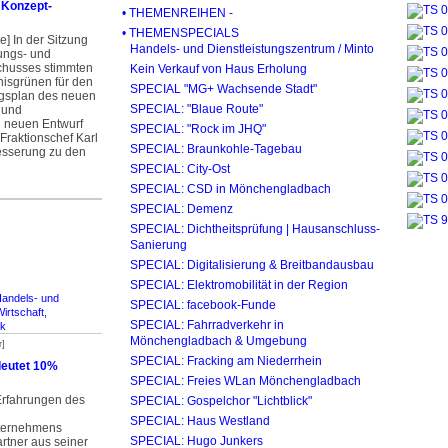
 Konzept-
• THEMENREIHEN -
• THEMENSPECIALS
] In der Sitzung
Handels- und Dienstleistungszentrum / Minto
ungs- und
husses stimmten
Kein Verkauf von Haus Erholung
nisgrünen für den
SPECIAL "MG+ Wachsende Stadt"
splan des neuen
SPECIAL: "Blaue Route"
 und
n neuen Entwurf
SPECIAL: "Rock im JHQ"
-Fraktionschef Karl
SPECIAL: Braunkohle-Tagebau
besserung zu den
SPECIAL: City-Ost
SPECIAL: CSD in Mönchengladbach
SPECIAL: Demenz
SPECIAL: Dichtheitsprüfung | Hausanschluss-
Sanierung
SPECIAL: Digitalisierung & Breitbandausbau
SPECIAL: Elektromobilität in der Region
andels- und
SPECIAL: facebook-Funde
irtschaft,
SPECIAL: Fahrradverkehr in
rk
Mönchengladbach & Umgebung
r]
SPECIAL: Fracking am Niederrhein
deutet 10%
SPECIAL: Freies WLan Mönchengladbach
Erfahrungen des
SPECIAL: Gospelchor "Lichtblick"
SPECIAL: Haus Westland
ternehmens
SPECIAL: Hugo Junkers
rtner aus seiner