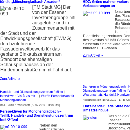
für die „Mönchengladbach Arcaden“
HDZ: Grüne mahnen weitere
Verbesserungen an
[PM Stadt MG]
Der
[pmgrüene
von der Essener
des Plan
Investorengruppe mfi
Bauaussc
ausgelobte und in
die Bünd
Zusammenarbeit mit
Bebauung
Handels-
der Stadt und der
Dienstleistungszentrums. De
Entwicklungsgesellschaft (EWMG)
des Investors Mfi hält Grünen
durchzuführende
Sasserath für eine klare Ver
früheren ECE-Plänen.
Fassadenwettbewerb für das
geplante Einkaufszentrum am
Zum Artikel »
Standort des ehemaligen
Schauspielhauses an der
Hindenburgstraße nimmt Fahrt auf.
Zum Artikel »
Barrieren in Mönchengladbach
|
H
Dienstleistungszentrum / Minto
|
W
Handels- und Dienstleistungszentrum / Minto
|
Wissenschaft, Handel & Handwe
Interviews • Vis-à-vis mit ...
|
Wurffs Perspektiven für
Mönchengladbach
Hauptredaktion [18.06.2010 - 17:48 Uh
Red. Politik & Wirtschaft [27.07.2010 - 11:00 Uhr]
Einzelhandel: Jede Stufe be
Umsatzeinbuße
Perspektiven für Mönchenglad­bach –
Teil III: Handels- und Dienstleistungszentrum
Das sind die 
[mit O-Ton]
Essener
Immobilienun
Neben den
Brockhoff & Pa
wirtschaftlichen