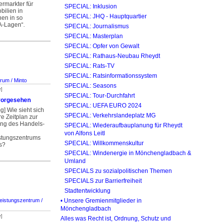
Vermarkter für
SPECIAL: Inklusion
ilien in
SPECIAL: JHQ - Haupt­quartier
en in so
A-Lagen“.
SPECIAL: Journalismus
SPECIAL: Masterplan
SPECIAL: Opfer von Gewalt
SPECIAL: Rathaus-Neubau Rheydt
SPECIAL: Rats-TV
SPECIAL: Ratsinformations­system
rum / Minto
SPECIAL: Seasons
r]
SPECIAL: Tour-Durchfahrt
 vorgesehen
SPECIAL: UEFA EURO 2024
] Wie sieht sich
SPECIAL: Verkehrslandeplatz MG
re Zeitplan zur
ung des Handels-
SPECIAL: Wiederaufbau­planung für Rheydt
von Alfons Leitl
istungszentrums
SPECIAL: Willkommenskultur
s?
SPECIAL: Windenergie in Mönchengladbach &
Umland
SPECIALS zu sozialpolitischen Themen
SPECIALS zur Barrierfreiheit
Stadtentwicklung
eistungszentrum /
• Unsere Gremienmitglieder in
Mönchengladbach
r]
Alles was Recht ist, Ordnung, Schutz und