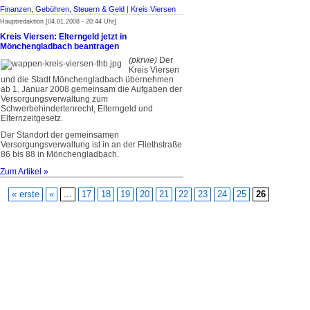
Finanzen, Gebühren, Steuern & Geld
|
Kreis Viersen
Hauptredaktion [04.01.2008 - 20:44 Uhr]
Kreis Viersen: Elterngeld jetzt in
Mönchengladbach beantragen
(pkrvie)
Der
Kreis Viersen
und die Stadt Mönchengladbach übernehmen
ab 1. Januar 2008 gemeinsam die Aufgaben der
Versorgungsverwaltung zum
Schwerbehindertenrecht, Elterngeld und
Elternzeitgesetz.
Der Standort der gemeinsamen
Versorgungsverwaltung ist in an der Fliethstraße
86 bis 88 in Mönchengladbach.
Zum Artikel »
« erste
«
...
17
18
19
20
21
22
23
24
25
26