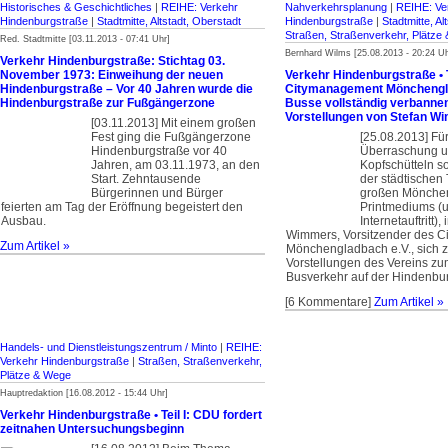
Historisches & Geschichtliches
|
REIHE: Verkehr
Nahverkehrsplanung
|
REIHE: Ve
Hindenburgstraße
|
Stadtmitte, Altstadt, Oberstadt
Hindenburgstraße
|
Stadtmitte, Al
Straßen, Straßenverkehr, Plätze
Red. Stadtmitte [03.11.2013 - 07:41 Uhr]
Bernhard Wilms [25.08.2013 - 20:24 Uh
Verkehr Hindenburgstraße: Stichtag 03.
November 1973: Einweihung der neuen
Verkehr Hindenburgstraße • Te
Hindenburgstraße – Vor 40 Jahren wurde die
Citymanagement Mönchengla
Hindenburgstraße zur Fußgängerzone
Busse vollständig verbannen
Vorstellungen von Stefan W
[03.11.2013] Mit einem großen
Fest ging die Fußgängerzone
[25.08.2013] Für
Hindenburgstraße vor 40
Überraschung u
Jahren, am 03.11.1973, an den
Kopfschütteln so
Start. Zehntausende
der städtischen 
Bürgerinnen und Bürger
großen Mönche
feierten am Tag der Eröffnung begeistert den
Printmediums (
Ausbau.
Internetauftritt)
Wimmers, Vorsitzender des 
Zum Artikel »
Mönchengladbach e.V., sich 
Vorstellungen des Vereins zu
Busverkehr auf der Hindenbur
[6 Kommentare]
Zum Artikel »
Handels- und Dienstleistungszentrum / Minto
|
REIHE:
Verkehr Hindenburgstraße
|
Straßen, Straßenverkehr,
Plätze & Wege
Hauptredaktion [16.08.2012 - 15:44 Uhr]
Verkehr Hindenburgstraße • Teil I: CDU fordert
zeitnahen Untersuchungsbeginn