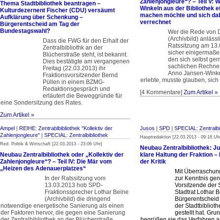
Zahlenjongleure“? – Teil V: 
Thema Stadtbibliothek beantragen –
Winkeln aus der Bibliothek e
Kulturdezernent Fischer (CDU) versäumt
machen möchte und sich da
Aufklärung über Schenkung –
verrechnet
Bürgerentscheid am Tag der
Bundestagswahl?
Wer die Rede von 
(Archivbild) anlässl
Dass die FWG für den Erhalt der
Ratssitzung am 13.
Zentralbibliothk an der
sicher einigermaße
Blücherstraße steht, ist bekannt.
den sich selbst ger
Dies bestätigte am vergangenen
sachlichen Rechne
Freitag (22.03.2013) ihr
Anno Jansen-Winke
Fraktionsvorsitzender Bernd
erlebte, musste glauben, sich
Püllen in einem BZMG-
Redaktionsge­spräch und
[4 Kommentare]
Zum Artikel »
erläutert die Beweggründe für
eine Sondersitzung des Rates.
Zum Artikel »
Ampel
|
REIHE: Zentrablbibliothek "Kollektiv der
Jusos
|
SPD
|
SPECIAL: Zentralbi
Zahlenjong­leure"
|
SPECIAL: Zentralbibliothek
Hauptredaktion [22.03.2013 - 09:18 Uh
Red. Politik & Wirtschaft [22.03.2013 - 23:06 Uhr]
Neubau Zentralbibliothek: J
Neubau Zentralbibliothek oder „Kollektiv der
klare Haltung der Fraktion – 
Zahlenjongleure“? – Teil IV: Die Mär vom
der Kritik
„Heizen des Adenauerplatzes“
Mit Überraschun
In der Ratssitzung vom
zur Kenntnis ge
13.03.2013 hob SPD-
Vorsitzende der 
Fraktionssprecher Lothar Beine
Stadtrat Lothar 
(Archivbild) die dringend
Bürgerentscheid
notwendige energetische Sanierung als einen
der Stadtbiblioth
der Faktoren hervor, die gegen eine Sanierung
gestellt hat. Gru
der Zentral­bibliothek an der Blücherstraße
begrüßen sie das Verfahren a