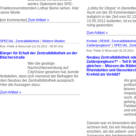
wertes Statement des SPD-
Fraktionsvorsitzenden Lothar Beine sehen. Hier
„Lobby für Utopia“ in (bered
seine Worte:
Auch um die 35 Kommentatore
lediglich in der Zeit vom 02.1
[ein Kommentar]
Zum Artikel »
15.05.2012 äußerten, ist es 
ruhig geworden.
Zum Artikel »
SPECIAL: Zentralbibliothek
|
Weitere Medien
Krefeld
|
REIHE: Zentrablbibliothek
Zahlenjong­leure"
|
SPECIAL: Zentr
Red. Politik & Wirtschaft [12.03.2013 - 09:50 Uhr]
Red. Politik & Wirtschaft [11.03.2013 -
Bürger für Erhalt der Zentralbibliothek an der
Blücherstraße
Neubau Zentralbibliothek ode
Zahlenjongleure?“ – Teil II: W
Wer die gestrige
gleichen – Müssen die Biblio
Nachrichtensendung auf
Rheindahlen und Giesenkirc
CityVision gesehen hat, konnte
Krefeld als Vorbild?
feststellen, dass sich niemend der Befragten für
den Neubau der Zentralbibliothek aussprach.
Als gr
Hier die Aussagen dazu:
politi
feieren
Zum Artikel »
Ampelp
noch, 
gelang,
Pahlke
und ei
verhind
Damals war es besonders die
rechnen ließ, bis ein Neubau
erschien, als die asbest- und
Sanierung des bestehenden 