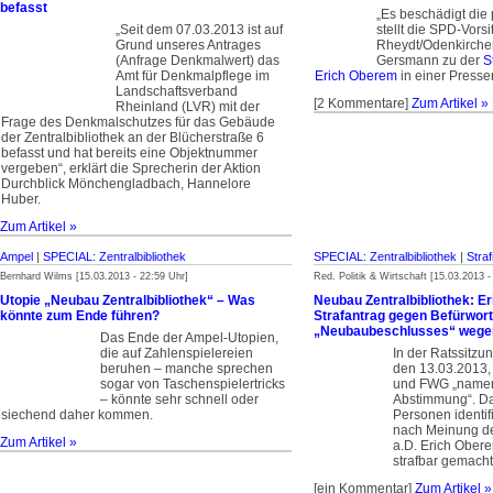
befasst
„Es beschädigt die p
„Seit dem 07.03.2013 ist auf
stellt die SPD-Vorsi
Grund unseres Antrages
Rheydt/Odenkirche
(Anfrage Denkmalwert) das
Gersmann zu der
S
Amt für Denkmalpflege im
Erich Oberem
in einer Pressem
Landschaftsverband
[2 Kommentare]
Zum Artikel »
Rheinland (LVR) mit der
Frage des Denkmalschutzes für das Gebäude
der Zentralbibliothek an der Blücherstraße 6
befasst und hat bereits eine Objektnummer
vergeben“, erklärt die Sprecherin der Aktion
Durchblick Mönchengladbach, Hannelore
Huber.
Zum Artikel »
Ampel
|
SPECIAL: Zentralbibliothek
SPECIAL: Zentralbibliothek
|
Straf
Bernhard Wilms [15.03.2013 - 22:59 Uhr]
Red. Politik & Wirtschaft [15.03.2013 -
Utopie „Neubau Zentralbibliothek“ – Was
Neubau Zentralbibliothek: Er
könnte zum Ende führen?
Strafantrag gegen Befürwort
„Neubaubeschlusses“ wege
Das Ende der Ampel-Utopien,
die auf Zahlenspielereien
In der Ratssitzu
beruhen – manche sprechen
den 13.03.2013,
sogar von Taschenspielertricks
und FWG „namen
– könnte sehr schnell oder
Abstimmung“. Da
siechend daher kommen.
Personen identifi
nach Meinung d
Zum Artikel »
a.D. Erich Ober
strafbar gemach
[ein Kommentar]
Zum Artikel »