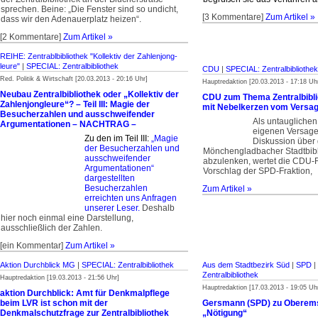
sprechen. Beine: „Die Fenster sind so undicht,
[3 Kommentare]
Zum Artikel »
dass wir den Adenauerplatz heizen“.
[2 Kommentare]
Zum Artikel »
REIHE: Zentrablbibliothek "Kollektiv der Zahlenjong­
leure"
|
SPECIAL: Zentralbibliothek
CDU
|
SPECIAL: Zentralbibliothek
Red. Politik & Wirtschaft [20.03.2013 - 20:16 Uhr]
Hauptredaktion [20.03.2013 - 17:18 Uh
Neubau Zentralbibliothek oder „Kollektiv der
CDU zum Thema Zentralbiblio
Zahlenjongleure“? – Teil III: Magie der
mit Nebelkerzen vom Versa
Besucherzahlen und ausschweifender
Als untaugliche
Argumentationen – NACHTRAG –
eigenen Versage
Zu den im Teil III:
„Magie
Diskussion über 
der Besucherzahlen und
Mönchengladbacher Stadtbibl
ausschweifender
abzulenken, wertet die CDU-F
Argumentationen“
Vorschlag der SPD-Fraktion,
dargestellten
Besucherzahlen
Zum Artikel »
erreichten uns Anfragen
unserer Leser.
Deshalb
hier noch einmal eine Darstellung,
ausschließlich der Zahlen.
[ein Kommentar]
Zum Artikel »
Aktion Durchblick MG
|
SPECIAL: Zentralbibliothek
Aus dem Stadtbezirk Süd
|
SPD
|
Zentralbibliothek
Hauptredaktion [19.03.2013 - 21:56 Uhr]
Hauptredaktion [17.03.2013 - 19:05 Uh
aktion Durchblick: Amt für Denkmalpflege
beim LVR ist schon mit der
Gersmann (SPD) zu Oberems
Denkmalschutzfrage zur Zentralbibliothek
„Nötigung“