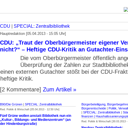
CDU
|
SPECIAL: Zentralbibliothek
Hauptredaktion [05.04.2013 - 15:05 Uhr]
CDU: „Traut der Oberbürgermeister eigener Ve
nicht?“ – Heftige CDU-Kritik an Gutachter-Eins
Die vom Oberbürgermeister öffentlich ang
Überprüfung der Zahlen zur Stadtbibliothe
einen externen Gutachter stößt bei der CDU-Frakt
heftige Kritik.
[2 Kommentare]
Zum Artikel »
B90/Die Grünen
|
SPECIAL: Zentralbibliothek
Bürgerbeteiligung, Bürgerbegehr
Bürgerentscheide
|
Politik, Verwa
Red. Politik & Wirtschaft [05.04.2013 - 12:50 Uhr]
|
SPECIAL: Zentralbibliothek
|
Stä
Fünf Grüne wollen anstatt Bibliothek nun ein
finanzen | Haus­halts­sanierungs
„Kultur-, Bildungs- und Medien­zentrum“ (an
Red. Politik & Wirtschaft [30.03.2013 -
der Hinden­burg­straße)
Neubau Zentralbibliothek: