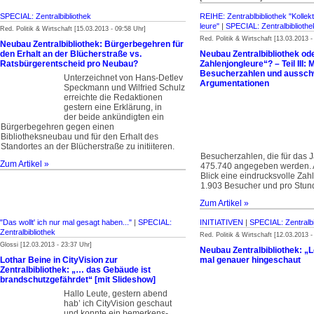
SPECIAL: Zentralbibliothek
REIHE: Zentrablbibliothek "Kollek
leure"
|
SPECIAL: Zentralbibliothe
Red. Politik & Wirtschaft [15.03.2013 - 09:58 Uhr]
Red. Politik & Wirtschaft [13.03.2013 -
Neubau Zentralbibliothek: Bürgerbegehren für
den Erhalt an der Blücherstraße vs.
Neubau Zentralbibliothek ode
Ratsbürgerentscheid pro Neubau?
Zahlenjongleure“? – Teil III: 
Besucherzahlen und aussch
Unterzeichnet von Hans-Detlev
Argumentationen
Speckmann und Wilfried Schulz
erreichte die Redaktionen
gestern eine Erklärung, in
der beide ankündigten ein
Bürgerbegehren gegen einen
Bibliotheksneubau und für den Erhalt des
Standortes an der Blücherstraße zu initiiteren.
Besucherzahlen, die für das J
Zum Artikel »
475.740 angegeben werden. A
Blick eine eindrucksvolle Zah
1.903 Besucher und pro Stun
Zum Artikel »
"Das wollt' ich nur mal gesagt haben..."
|
SPECIAL:
INITIATIVEN
|
SPECIAL: Zentralbi
Zentralbibliothek
Red. Politik & Wirtschaft [12.03.2013 -
Glossi [12.03.2013 - 23:37 Uhr]
Neubau Zentralbibliothek: „L
Lothar Beine in CityVision zur
mal genauer hingeschaut
Zentralbibliothek: „… das Gebäude ist
brandschutzgefährdet“ [mit Slideshow]
Hallo Leute, gestern abend
hab’ ich CityVision geschaut
und konnte ein bemer­kens­