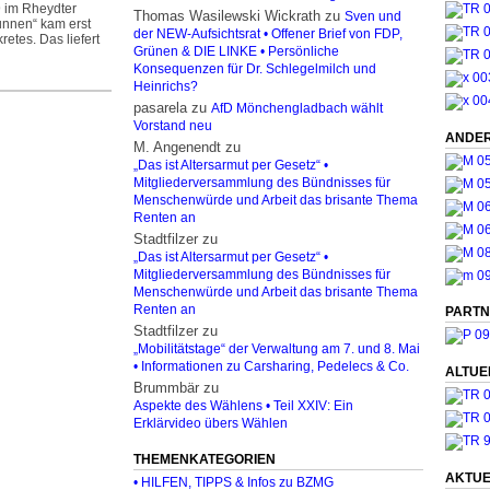
9 im Rheydter
Thomas Wasilewski Wickrath
zu
Sven und
unnen“ kam erst
der NEW-Aufsichtsrat • Offener Brief von FDP,
retes. Das liefert
Grünen & DIE LINKE • Persönliche
Konsequenzen für Dr. Schlegelmilch und
Heinrichs?
pasarela
zu
AfD Mönchengladbach wählt
Vorstand neu
ANDER
M. Angenendt
zu
„Das ist Altersarmut per Gesetz“ •
Mitgliederversammlung des Bündnisses für
Menschenwürde und Arbeit das brisante Thema
Renten an
Stadtfilzer
zu
„Das ist Altersarmut per Gesetz“ •
Mitgliederversammlung des Bündnisses für
Menschenwürde und Arbeit das brisante Thema
Renten an
PARTN
Stadtfilzer
zu
„Mobilitätstage“ der Verwaltung am 7. und 8. Mai
• Informationen zu Carsharing, Pedelecs & Co.
ALTUE
Brummbär
zu
Aspekte des Wählens • Teil XXIV: Ein
Erklärvideo übers Wählen
THEMENKATEGORIEN
AKTUE
• HILFEN, TIPPS & Infos zu BZMG