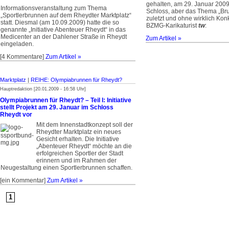
gehalten, am 29. Januar 200
Informationsveranstaltung zum Thema
Schloss, aber das Thema „Br
„Sportlerbrunnen auf dem Rheydter Marktplatz“
zuletzt und ohne wirklich Konk
statt. Diesmal (am 10.09.2009) hatte die so
BZMG-Karikaturist
tw
:
genannte „Initiative Abenteuer Rheydt“ in das
Medicenter an der Dahlener Straße in Rheydt
Zum Artikel »
eingeladen.
[4 Kommentare]
Zum Artikel »
Marktplatz
|
REIHE: Olympiabrunnen für Rheydt?
Hauptredaktion [20.01.2009 - 16:58 Uhr]
Olympiabrunnen für Rheydt? – Teil I: Initiative
stellt Projekt am 29. Januar im Schloss
Rheydt vor
Mit dem Innenstadtkonzept soll der
Rheydter Marktplatz ein neues
Gesicht erhalten. Die Initiative
„Abenteuer Rheydt“ möchte an die
erfolgreichen Sportler der Stadt
erinnern und im Rahmen der
Neugestaltung einen Sportlerbrunnen schaffen.
[ein Kommentar]
Zum Artikel »
1