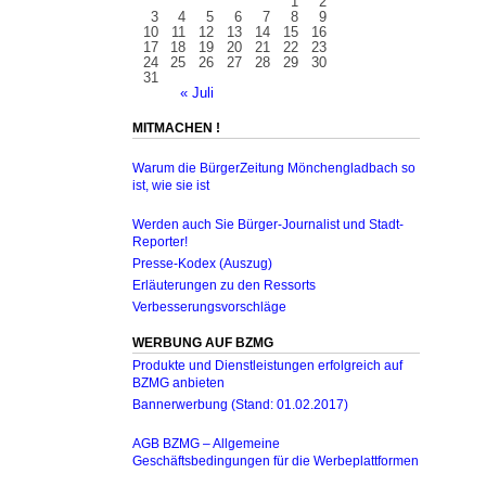
1
2
3
4
5
6
7
8
9
10
11
12
13
14
15
16
17
18
19
20
21
22
23
24
25
26
27
28
29
30
31
« Juli
MITMACHEN !
Warum die BürgerZeitung Mönchengladbach so
ist, wie sie ist
Werden auch Sie Bürger-Journalist und Stadt-
Reporter!
Presse-Kodex (Auszug)
Erläuterungen zu den Ressorts
Verbesserungsvorschläge
WERBUNG AUF BZMG
Produkte und Dienstleistungen erfolgreich auf
BZMG anbieten
Bannerwerbung (Stand: 01.02.2017)
AGB BZMG – Allgemeine
Geschäftsbedingungen für die Werbeplattformen