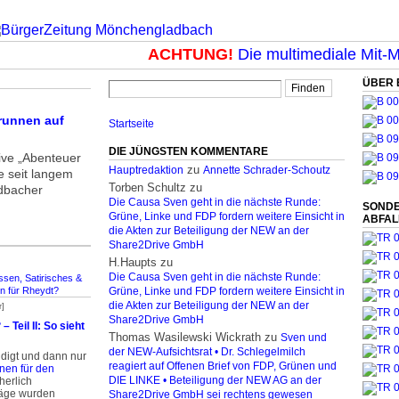
ACHTUNG!
Die multimediale Mit-Ma
ÜBER 
runnen auf
Startseite
DIE JÜNGSTEN KOMMENTARE
tive „Abenteuer
zu
Hauptredaktion
Annette Schrader-Schoutz
e seit langem
Torben Schultz
zu
dbacher
Die Causa Sven geht in die nächste Runde:
SONDE
Grüne, Linke und FDP fordern weitere Einsicht in
ABFA
die Akten zur Beteiligung der NEW an der
Share2Drive GmbH
H.Haupts
zu
Die Causa Sven geht in die nächste Runde:
sen, Satirisches &
n für Rheydt?
Grüne, Linke und FDP fordern weitere Einsicht in
die Akten zur Beteiligung der NEW an der
r]
Share2Drive GmbH
Teil II: So sieht
Thomas Wasilewski Wickrath
zu
Sven und
der NEW-Aufsichtsrat • Dr. Schlegelmilch
ndigt und dann nur
reagiert auf Offenen Brief von FDP, Grünen und
nen für den
cherlich
DIE LINKE • Beteiligung der NEW AG an der
räge wurden
Share2Drive GmbH sei rechtens gewesen