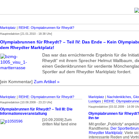
Marktplatz
|
REIHE: Olympiabrunnen für Rheydt?
Hauptredaktion [21.01.2010 - 18:38 Uhr]
Olympiabrunnen für Rheydt? – Teil IV: Das Ende – Kein Olympiab
dem Rheydter Marktplatz!
Das war das ernüchternde Ergebnis für die Initia
Rheydt“ mit ihrem Sprecher Helmut Wallbaum, di
einen Gedenkbrunnen für verdiente Mönchengla
Sportler auf dem Rheydter Marktplatz fordert.
[ein Kommentar]
Zum Artikel »
Marktplatz
|
REIHE: Olympiabrunnen für Rheydt?
Marktplatz
|
Nachdenkliches, Glos
Lustiges
|
REIHE: Olympiabrunne
Hauptredaktion [10.09.2009 - 23:23 Uhr]
Hauptredaktion [03.02.2009 - 14:09 Uh
Olympiabrunnen für Rheydt? – Teil III: Die
Informationsveranstaltung
Olympiabrunnen für Rheydt? – 
ihn
tw
[10.09.2009] Zum
dritten Mal fand eine
Mit großer „Publicity“ angekü
Randthema:
Der Sportlerbrun
Rheydter Marktplatz
. Viele si
interessante Reden und Vort