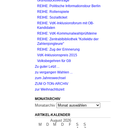
Grundstücksverträge
REIHE: Politische Informationstour Berlin
REIHE: Rollenspiele
REIHE: Sozialticket
REIHE: VdK-Inklusionsforum mit OB-
Kandidaten
REIHE: VdK-Kommunal­wahl­prüfsteine
REIHE: Zentrablbibliothek "Kollektiv der
Zahlenjong­leure"
REIHE: Zug der Erinnerung
VdK-Inklusionspreis 2015
Volksbegehren für G9
Zu guter Letzt ...
zu vergangen Wahlen ...
zum Jahreswechsel
ZUM O-TON-ARCHIV
zur Weihnachtszeit
MONATARCHIV
Monatarchiv
ARTIKEL-KALENDER
August 2026
M
D
M
D
F
S
S