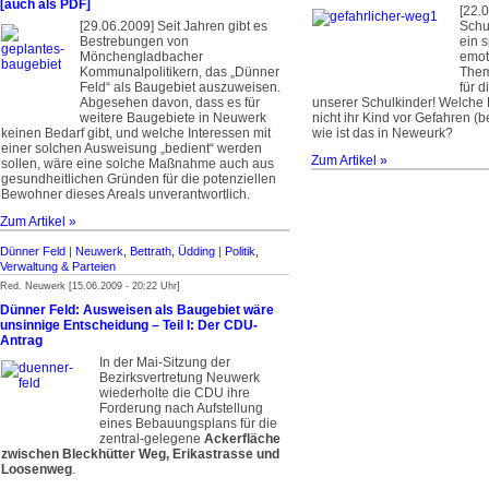
[auch als PDF]
[22.
[29.06.2009] Seit Jahren gibt es
Schu
Bestrebungen von
ein 
Mönchengladbacher
emot
Kommunalpolitikern, das „Dünner
Them
Feld“ als Baugebiet auszuweisen.
für d
Abgesehen davon, dass es für
unserer Schulkinder! Welche 
weitere Baugebiete in Neuwerk
nicht ihr Kind vor Gefahren (
keinen Bedarf gibt, und welche Interessen mit
wie ist das in Neweurk?
einer solchen Ausweisung „bedient“ werden
Zum Artikel »
sollen, wäre eine solche Maßnahme auch aus
gesundheitlichen Gründen für die potenziellen
Bewohner dieses Areals unverantwortlich.
Zum Artikel »
Dünner Feld
|
Neuwerk, Bettrath, Üdding
|
Politik,
Verwaltung & Parteien
Red. Neuwerk [15.06.2009 - 20:22 Uhr]
Dünner Feld: Ausweisen als Baugebiet wäre
unsinnige Entscheidung – Teil I: Der CDU-
Antrag
In der Mai-Sitzung der
Bezirksvertretung Neuwerk
wiederholte die CDU ihre
Forderung nach Aufstellung
eines Bebauungsplans für die
zentral-gelegene
Ackerfläche
zwischen Bleckhütter Weg, Erikastrasse und
Loosenw
eg
.