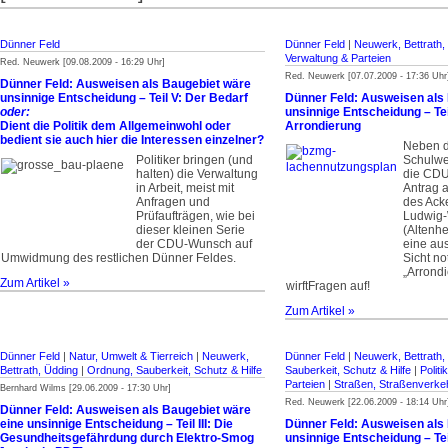
Dünner Feld
Dünner Feld
|
Neuwerk, Bettrath,
Verwaltung & Parteien
Red. Neuwerk [09.08.2009 - 16:29 Uhr]
Red. Neuwerk [07.07.2009 - 17:36 Uhr
Dünner Feld: Ausweisen als Baugebiet wäre
unsinnige Entscheidung – Teil V: Der Bedarf
Dünner Feld: Ausweisen als
oder:
unsinnige Entscheidung – Teil
Dient die Politik dem Allgemeinwohl oder
Arrondierung
bedient sie auch hier die Interessen einzelner?
Neben 
Politiker bringen (und
Schulwe
halten) die Verwaltung
die CDU
in Arbeit, meist mit
Antrag 
Anfragen und
des Ack
Prüfaufträgen, wie bei
Ludwig
dieser kleinen Serie
(Altenhe
der CDU-Wunsch auf
eine aus
Umwidmung des restlichen Dünner Feldes.
Sicht n
„Arrond
Zum Artikel »
wirftFragen auf!
Zum Artikel »
Dünner Feld
|
Natur, Umwelt & Tierreich
|
Neuwerk,
Dünner Feld
|
Neuwerk, Bettrath,
Bettrath, Üdding
|
Ordnung, Sauberkeit, Schutz & Hilfe
Sauberkeit, Schutz & Hilfe
|
Politi
Parteien
|
Straßen, Straßenverke
Bernhard Wilms [29.06.2009 - 17:30 Uhr]
Red. Neuwerk [22.06.2009 - 18:14 Uhr
Dünner Feld: Ausweisen als Baugebiet wäre
eine unsinnige Entscheidung – Teil III: Die
Dünner Feld: Ausweisen als
Gesundheitsgefährdung durch Elektro-Smog
unsinnige Entscheidung – Tei