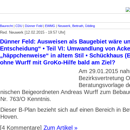
Baurecht
|
CDU
|
Dünner Feld
|
EWMG
|
Neuwerk, Bettrath, Üdding
Red. Neuwerk [12.02.2015 - 19:57 Uhr]
Dünner Feld: Ausweisen als Baugebiet wäre u
Entscheidung“ • Teil VI: Umwandlung von Acke
„häppchenweise“ in altem Stil • Schückhaus 
ohne Wurff mit GroKo-Hilfe bald am Ziel?
Am 29.01.2015 nah
Bezirksvertretung O
Beratungsvorlage d
nischen Beigeordneten Andreas Wurff zum Bebau
Nr. 763/O Kenntnis.
Dieser B-Plan bezieht sich auf einen Bereich in Bet
Hoven.
[4 Kommentare]
Zum Artikel »