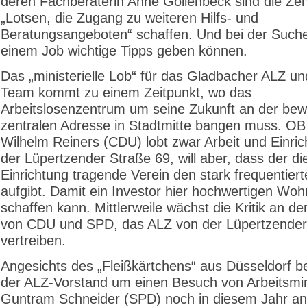
deren Fachberaterin Anne Gollenbeck sind die Ze
„Lotsen, die Zugang zu weiteren Hilfs- und
Beratungsangeboten“ schaffen. Und bei der Such
einem Job wichtige Tipps geben können.
Das „ministerielle Lob“ für das Gladbacher ALZ un
Team kommt zu einem Zeitpunkt, wo das
Arbeitslosenzentrum um seine Zukunft an der bew
zentralen Adresse in Stadtmitte bangen muss. OB
Wilhelm Reiners (CDU) lobt zwar Arbeit und Einri
der Lüpertzender Straße 69, will aber, dass der di
Einrichtung tragende Verein den stark frequentier
aufgibt. Damit ein Investor hier hochwertigen Wo
schaffen kann. Mittlerweile wächst die Kritik an de
von CDU und SPD, das ALZ von der Lüpertzender
vertreiben.
Angesichts des „Fleißkärtchens“ aus Düsseldorf b
der ALZ-Vorstand um einen Besuch von Arbeitsmin
Guntram Schneider (SPD) noch in diesem Jahr an