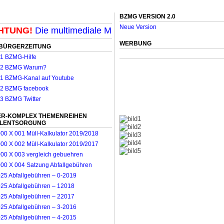
BZMG VERSION 2.0
Neue Version
UNG!
Die multimediale Mit-Mach-Zeitung für Mönchengl
WERBUNG
BÜRGERZEITUNG
R-KOMPLEX THEMENREIHEN
LLENTSORGUNG