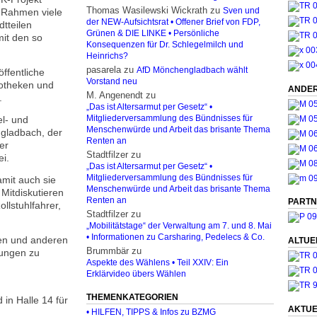
Thomas Wasilewski Wickrath
zu
 Rahmen viele
Sven und
der NEW-Aufsichtsrat • Offener Brief von FDP,
tteilen
Grünen & DIE LINKE • Persönliche
mit den so
Konsequenzen für Dr. Schlegelmilch und
Heinrichs?
pasarela
zu
AfD Mönchengladbach wählt
ffentliche
Vorstand neu
potheken und
ANDER
M. Angenendt
zu
.
„Das ist Altersarmut per Gesetz“ •
l- und
Mitgliederversammlung des Bündnisses für
Menschenwürde und Arbeit das brisante Thema
gladbach, der
Renten an
er
Stadtfilzer
zu
ei.
„Das ist Altersarmut per Gesetz“ •
Mitgliederversammlung des Bündnisses für
amit auch sie
Menschenwürde und Arbeit das brisante Thema
itdiskutieren
Renten an
PARTN
llstuhlfahrer,
Stadtfilzer
zu
„Mobilitätstage“ der Verwaltung am 7. und 8. Mai
• Informationen zu Carsharing, Pedelecs & Co.
en und anderen
ALTUE
Brummbär
zu
ltungen zu
Aspekte des Wählens • Teil XXIV: Ein
Erklärvideo übers Wählen
THEMENKATEGORIEN
in Halle 14 für
AKTUE
• HILFEN, TIPPS & Infos zu BZMG