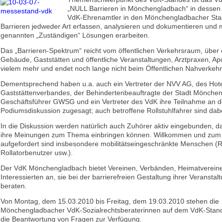
„NULL Barrieren in Mönchengladbach“ in dessen
VdK-Ehrenamtler in den Mönchengladbacher Stad
Barrieren jedweder Art erfassen, analysieren und dokumentieren und 
genannten „Zuständigen“ Lösungen erarbeiten.
Das „Barrieren-Spektrum“ reicht vom öffentlichen Verkehrsraum, über ö
Gebäude, Gaststätten und öffentliche Veranstaltungen, Arztpraxen, A
vielem mehr und endet noch lange nicht beim Öffentlichen Nahverkehr
Dementsprechend haben u.a. auch ein Vertreter der NVV AG, des Hote
Gaststättenverbandes, der Behindertenbeauftragte der Stadt Mönchen
Geschäftsführer GWSG und ein Vertreter des VdK ihre Teilnahme an d
Podiumsdiskussion zugesagt; auch betroffene Rollstuhlfahrer sind dab
In die Diskussion werden natürlich auch Zuhörer aktiv eingebunden, d
ihre Meinungen zum Thema einbringen können. Willkommen und zum M
aufgefordert sind insbesondere mobilitätseingeschränkte Menschen (Ro
Rollatorbenutzer usw.).
Der VdK Mönchengladbach bietet Vereinen, Verbänden, Heimatverein
Interessierten an, sie bei der barrierefreien Gestaltung ihrer Veransta
beraten.
Von Montag, dem 15.03.2010 bis Freitag, dem 19.03.2010 stehen die
Mönchengladbacher VdK-Sozialrechtsberaterinnen auf dem VdK-Stand 
die Beantwortung von Fragen zur Verfügung.