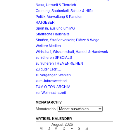
Natur, Umwelt & Tierreich
Ordnung, Sauberkeit, Schutz & Hilfe
Politik, Verwaltung & Parteien
RATGEBER
Sport in, aus und um MG
Städtische Haushalte
Straßen, Straßenverkehr, Plätze & Wege
Weitere Medien
Wirtschaft, Wissenschaft, Handel & Handwerk
zu früheren SPECIALS
zu früheren THEMENREIHEN
Zu guter Letzt ...
zu vergangen Wahlen ...
zum Jahreswechsel
ZUM O-TON-ARCHIV
zur Weihnachtszeit
MONATARCHIV
Monatarchiv
ARTIKEL-KALENDER
August 2026
M
D
M
D
F
S
S