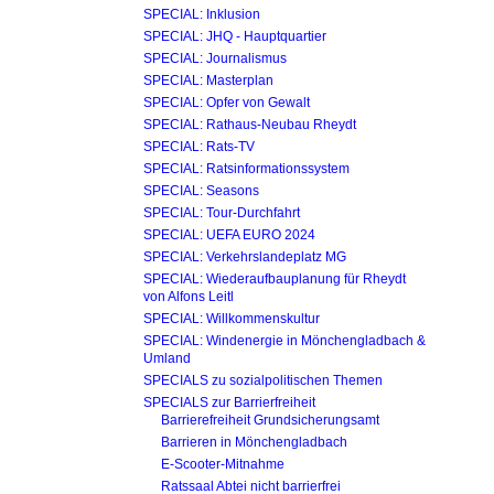
SPECIAL: Inklusion
SPECIAL: JHQ - Haupt­quartier
SPECIAL: Journalismus
SPECIAL: Masterplan
SPECIAL: Opfer von Gewalt
SPECIAL: Rathaus-Neubau Rheydt
SPECIAL: Rats-TV
SPECIAL: Ratsinformations­system
SPECIAL: Seasons
SPECIAL: Tour-Durchfahrt
SPECIAL: UEFA EURO 2024
SPECIAL: Verkehrslandeplatz MG
SPECIAL: Wiederaufbau­planung für Rheydt
von Alfons Leitl
SPECIAL: Willkommenskultur
SPECIAL: Windenergie in Mönchengladbach &
Umland
SPECIALS zu sozialpolitischen Themen
SPECIALS zur Barrierfreiheit
Barrierefreiheit Grundsicherungsamt
Barrieren in Mönchengladbach
E-Scooter-Mitnahme
Ratssaal Abtei nicht barrierfrei