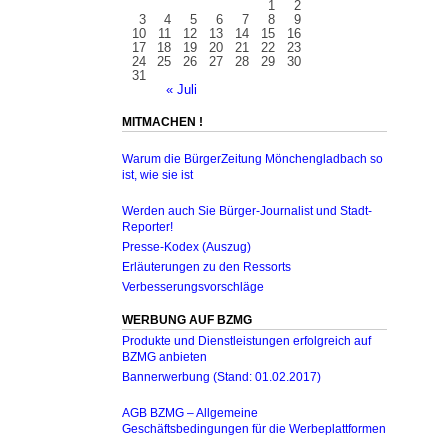
1
2
3
4
5
6
7
8
9
10
11
12
13
14
15
16
17
18
19
20
21
22
23
24
25
26
27
28
29
30
31
« Juli
MITMACHEN !
Warum die BürgerZeitung Mönchengladbach so
ist, wie sie ist
Werden auch Sie Bürger-Journalist und Stadt-
Reporter!
Presse-Kodex (Auszug)
Erläuterungen zu den Ressorts
Verbesserungsvorschläge
WERBUNG AUF BZMG
Produkte und Dienstleistungen erfolgreich auf
BZMG anbieten
Bannerwerbung (Stand: 01.02.2017)
AGB BZMG – Allgemeine
Geschäftsbedingungen für die Werbeplattformen