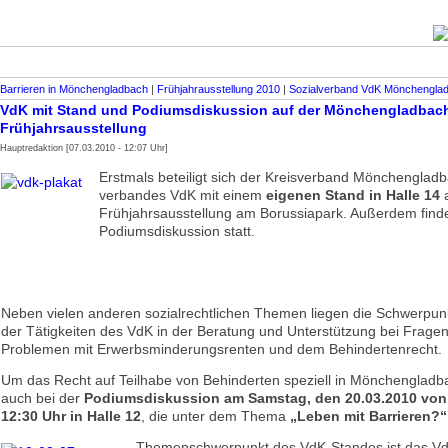
Barrieren in Mönchengladbach
|
Frühjahrausstellung 2010
|
Sozialverband VdK Mönchengla
VdK mit Stand und Podiumsdiskussion auf der Mönchengladbac
Frühjahrsausstellung
Hauptredaktion [07.03.2010 - 12:07 Uhr]
Erstmals beteiligt sich der Kreisverband Mönchengladb
verbandes VdK mit einem
eigenen Stand in Halle 14
a
Frühjahrsausstellung am Borussiapark. Außerdem find
Podiumsdiskussion statt.
Neben vielen anderen sozialrechtlichen Themen liegen die Schwerpun
der Tätigkeiten des VdK in der Beratung und Unterstützung bei Frage
Problemen mit Erwerbsminderungsrenten und dem Behindertenrecht.
Um das Recht auf Teilhabe von Behinderten speziell in Mönchengladb
auch bei der
Podiumsdiskussion am Samstag, den 20.03.2010 von 
12:30 Uhr in Halle 12
, die unter dem Thema
„Leben mit Barrieren?“
Themenschwerpunkt des VdK-Standes ist das Vd