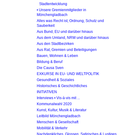
Stadtentwicklung
• Unsere Gremienmitglieder in
Mönchengladbach
Alles was Recht ist, Ordnung, Schutz und
Sauberkeit
Aus Bund, EU und darüber hinaus
Aus dem Umland, NRW und darüber hinaus
Aus den Stadtbezirken
Aus Rat, Gremien und Beteiligungen
Bauen, Wohnen & Leben
Bildung & Beruf
Die Causa Sven
EXKURSE IN EU- UND WELTPOLITIK
Gesundheit & Soziales
Historisches & Geschichtliches
INITIATIVEN
Interviews • Vis-à-vis mit ...
Kommunalwahl 2020
Kunst, Kultur, Musik & Literatur
Leitbild Mönchengladbach
Menschen & Gesellschaft
Mobilität & Verkehr
Nachdenkliches, Glossen, Satirisches & Lustiges