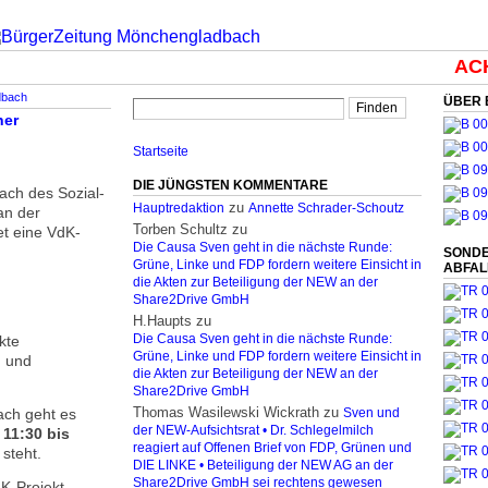
ACHT
dbach
ÜBER 
her
Startseite
DIE JÜNGSTEN KOMMENTARE
ach des Sozial­
zu
Hauptredaktion
Annette Schrader-Schoutz
n der
Torben Schultz
zu
et eine VdK-
Die Causa Sven geht in die nächste Runde:
SONDE
Grüne, Linke und FDP fordern weitere Einsicht in
ABFA
die Akten zur Beteiligung der NEW an der
Share2Drive GmbH
H.Haupts
zu
kte
Die Causa Sven geht in die nächste Runde:
Grüne, Linke und FDP fordern weitere Einsicht in
n und
die Akten zur Beteiligung der NEW an der
Share2Drive GmbH
Thomas Wasilewski Wickrath
zu
ach geht es
Sven und
der NEW-Aufsichtsrat • Dr. Schlegelmilch
11:30 bis
reagiert auf Offenen Brief von FDP, Grünen und
steht.
DIE LINKE • Beteiligung der NEW AG an der
Share2Drive GmbH sei rechtens gewesen
K-Projekt