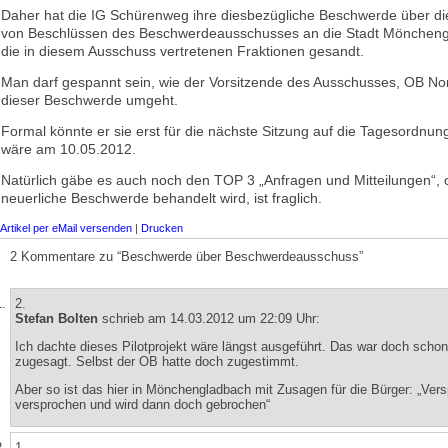
Daher hat die IG Schürenweg ihre diesbezügliche Beschwerde über d
von Beschlüssen des Beschwerdeausschusses an die Stadt Mönchen
die in diesem Ausschuss vertretenen Fraktionen gesandt.
Man darf gespannt sein, wie der Vorsitzende des Ausschusses, OB Nor
dieser Beschwerde umgeht.
Formal könnte er sie erst für die nächste Sitzung auf die Tagesordnun
wäre am 10.05.2012.
Natürlich gäbe es auch noch den TOP 3 „Anfragen und Mitteilungen“, o
neuerliche Beschwerde behandelt wird, ist fraglich.
Artikel per eMail versenden
|
Drucken
2 Kommentare zu “Beschwerde über Beschwerdeausschuss”
2.
Stefan Bolten
schrieb am 14.03.2012 um 22:09 Uhr:
Ich dachte dieses Pilotprojekt wäre längst ausgeführt. Das war doch schon
zugesagt. Selbst der OB hatte doch zugestimmt.
Aber so ist das hier in Mönchengladbach mit Zusagen für die Bürger: „Vers
versprochen und wird dann doch gebrochen“
1.