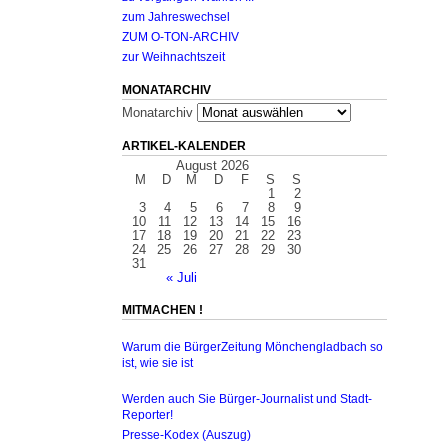
zum Jahreswechsel
ZUM O-TON-ARCHIV
zur Weihnachtszeit
MONATARCHIV
Monatarchiv
ARTIKEL-KALENDER
August 2026
M
D
M
D
F
S
S
1
2
3
4
5
6
7
8
9
10
11
12
13
14
15
16
17
18
19
20
21
22
23
24
25
26
27
28
29
30
31
« Juli
MITMACHEN !
Warum die BürgerZeitung Mönchengladbach so
ist, wie sie ist
Werden auch Sie Bürger-Journalist und Stadt-
Reporter!
Presse-Kodex (Auszug)