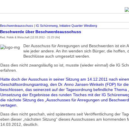
Beschwerdeausschuss
|
IG Schürenweg, Initiative Quartier Windberg
Beschwerde über Beschwerdeausschuss
Red. Politik & Wirtschaft [12.03.2012 - 21:15 Uhr]
Der Ausschuss für Anregungen und Beschwerden ist ein A
wie jeder andere. An ihn wenden sich Bürger, die hoffen,
Beschlüsse auch umgesetzt werden.
Dass dies nicht zwangsläufig so ist, musste (wieder einmal) die IG S
erfahren.
Hatte doch der Ausschuss in seiner Sitzung am 14.12.2011 nach eine
Geschäftsordnungsantrag, den Dr. Anno Jansen-Winkeln (FDP) für die 
beschlossen, das seinerzeit auf der Tagesordnung befindliche Thema
Umsetzung der Ergebnisse des runden Tisches mit der IG Schürenweg
die nächste Sitzung des „Ausschusses für Anregungen und Beschwerd
vertagen.
Dass dies nicht geschah, wird spätestens seit Veröffentlichung der T
eben dieser „nächsten Sitzung“ dieses Ausschusses am kommenden M
14.03.2012, deutlich.