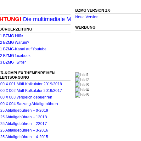
BZMG VERSION 2.0
Neue Version
TUNG!
Die multimediale Mit-Mach-Zeitung für Mönchengl
WERBUNG
BÜRGERZEITUNG
R-KOMPLEX THEMENREIHEN
LLENTSORGUNG