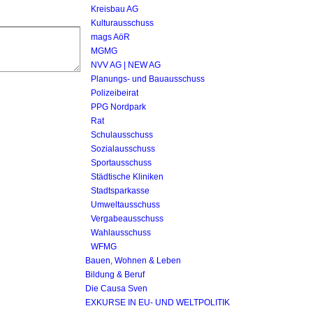
Kreisbau AG
Kulturausschuss
mags AöR
MGMG
NVV AG | NEW AG
Planungs- und Bauausschuss
Polizeibeirat
PPG Nordpark
Rat
Schulausschuss
Sozialausschuss
Sportausschuss
Städtische Kliniken
Stadtsparkasse
Umweltausschuss
Vergabeausschuss
Wahlausschuss
WFMG
Bauen, Wohnen & Leben
Bildung & Beruf
Die Causa Sven
EXKURSE IN EU- UND WELTPOLITIK