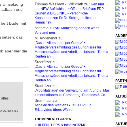
ie Umsetzung
Thomas Wasilewski Wickrath
zu
Sven und
gladbach und
der NEW-Aufsichtsrat • Offener Brief von FDP,
Grünen & DIE LINKE • Persönliche
Konsequenzen für Dr. Schlegelmilch und
Heinrichs?
bert Bude, mit
pasarela
zu
AfD Mönchengladbach wählt
Vorstand neu
ANDER
g setzen; das
M. Angenendt
zu
„Das ist Altersarmut per Gesetz“ •
Mitgliederversammlung des Bündnisses für
b aber hier die
Menschenwürde und Arbeit das brisante Thema
Renten an
Stadtfilzer
zu
„Das ist Altersarmut per Gesetz“ •
Mitgliederversammlung des Bündnisses für
Menschenwürde und Arbeit das brisante Thema
Renten an
PARTN
Stadtfilzer
zu
„Mobilitätstage“ der Verwaltung am 7. und 8. Mai
• Informationen zu Carsharing, Pedelecs & Co.
ALTUE
 alles
Brummbär
zu
Aspekte des Wählens • Teil XXIV: Ein
Erklärvideo übers Wählen
prochen ist
THEMENKATEGORIEN
AKTUE
• HILFEN, TIPPS & Infos zu BZMG