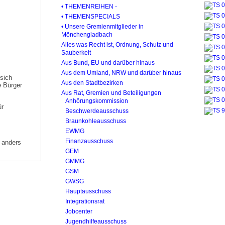
• THEMENREIHEN -
• THEMENSPECIALS
• Unsere Gremienmitglieder in
Mönchengladbach
Alles was Recht ist, Ordnung, Schutz und
Sauberkeit
Aus Bund, EU und darüber hinaus
Aus dem Umland, NRW und darüber hinaus
 sich
Aus den Stadtbezirken
e Bürger
Aus Rat, Gremien und Beteiligungen
Anhörungskommission
ür
Beschwerdeausschuss
Braunkohleausschuss
EWMG
Finanzausschuss
r anders
GEM
GMMG
GSM
GWSG
Hauptausschuss
Integrationsrat
Jobcenter
Jugendhilfeausschuss