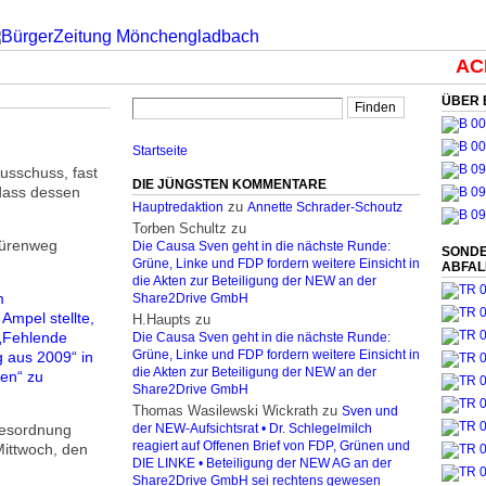
ACH
ÜBER 
Startseite
usschuss, fast
DIE JÜNGSTEN KOMMENTARE
 dass dessen
zu
Hauptredaktion
Annette Schrader-Schoutz
Torben Schultz
zu
chürenweg
Die Causa Sven geht in die nächste Runde:
SONDE
Grüne, Linke und FDP fordern weitere Einsicht in
ABFA
die Akten zur Beteiligung der NEW an der
m
Share2Drive GmbH
Ampel stellte,
H.Haupts
zu
 „Fehlende
Die Causa Sven geht in die nächste Runde:
 aus 2009“ in
Grüne, Linke und FDP fordern weitere Einsicht in
die Akten zur Beteiligung der NEW an der
en“ zu
Share2Drive GmbH
Thomas Wasilewski Wickrath
zu
Sven und
agesordnung
der NEW-Aufsichtsrat • Dr. Schlegelmilch
reagiert auf Offenen Brief von FDP, Grünen und
ittwoch, den
DIE LINKE • Beteiligung der NEW AG an der
Share2Drive GmbH sei rechtens gewesen