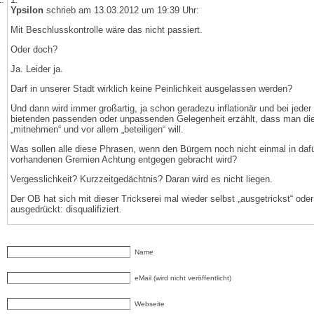
Ypsilon
schrieb am 13.03.2012 um 19:39 Uhr:
Mit Beschlusskontrolle wäre das nicht passiert.
Oder doch?
Ja. Leider ja.
Darf in unserer Stadt wirklich keine Peinlichkeit ausgelassen werden?
Und dann wird immer großartig, ja schon geradezu inflationär und bei jeder
bietenden passenden oder unpassenden Gelegenheit erzählt, dass man di
„mitnehmen“ und vor allem „beteiligen“ will.
Was sollen alle diese Phrasen, wenn den Bürgern noch nicht einmal in daf
vorhandenen Gremien Achtung entgegen gebracht wird?
Vergesslichkeit? Kurzzeitgedächtnis? Daran wird es nicht liegen.
Der OB hat sich mit dieser Trickserei mal wieder selbst „ausgetrickst“ ode
ausgedrückt: disqualifiziert.
Name
eMail (wird nicht veröffentlicht)
Webseite