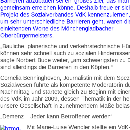
Barrieren abzubauen sei ein großes Ziel, das man
gemeinsam erreichen könne. Deshalb freue er sich
Projekt des Sozialverbandes VdK kennenzulernen,
um sehr unterschiedliche Barrieren geht, waren di
einleitenden Worte des Mönchengladbacher
Oberbürgermeisters.
„Bauliche, planerische und verkehrstechnische Hü
können sehr schnell auch zu sozialen Hindernisse
sagte Norbert Bude weiter, „am schwierigsten zu 
sind allerdings die Barrieren in den Köpfen.“
Cornelia Benninghoven, Journalistin mit dem Spezi
Sozialwesen führte als kompetente Moderatorin d
Nachmittag und startete gleich zu Beginn mit eine
des VdK im Jahr 2009, dessen Thematik in der heu
unsere Gesellschaft in zunehmendem Maße belast
„Demenz – Jeder kann Betroffener werden“
Mit Marie-Luise Wendler stellte ein VdK-