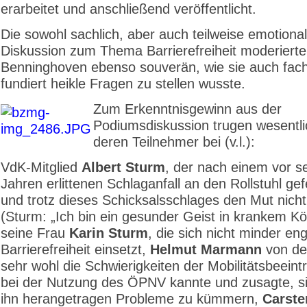
erarbeitet und anschließend veröffentlicht.
Die sowohl sachlich, aber auch teilweise emotional
Diskussion zum Thema Barrierefreiheit moderierte
Benninghoven ebenso souverän, wie sie auch fach
fundiert heikle Fragen zu stellen wusste.
Zum Erkenntnisgewinn aus der
Podiumsdiskussion trugen wesentl
deren Teilnehmer bei (v.l.):
VdK-Mitglied
Albert Sturm
, der nach einem vor s
Jahren erlittenen Schlaganfall an den Rollstuhl gefe
und trotz dieses Schicksalsschlages den Mut nicht 
(Sturm: „Ich bin ein gesunder Geist in krankem Kö
seine Frau
Karin Sturm
, die sich nicht minder eng
Barrierefreiheit einsetzt,
Helmut Marmann
von de
sehr wohl die Schwierigkeiten der Mobilitätsbeeint
bei der Nutzung des ÖPNV kannte und zusagte, s
ihn herangetragen Probleme zu kümmern,
Carst