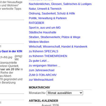
Mit der Neuauflage
Nachdenkliches, Glossen, Satirisches & Lustiges
en und Wohnen“
r wertvolle Tipps
Natur, Umwelt & Tierreich
Ordnung, Sauberkeit, Schutz & Hilfe
Politik, Verwaltung & Parteien
RATGEBER
Sport in, aus und um MG
Städtische Haushalte
Straßen, Straßenverkehr, Plätze & Wege
Weitere Medien
r]
Wirtschaft, Wissenschaft, Handel & Handwerk
u Gast in der KfH
zu früheren SPECIALS
(pmg)
zu früheren THEMENREIHEN
Mit
Zu guter Letzt ...
äserquintette
zu vergangen Wahlen ...
itzer-Quintett,
ruar um 20 Uhr
in
zum Jahreswechsel
e Reihe der
ZUM O-TON-ARCHIV
as Albert-
978 gegründet und
zur Weihnachtszeit
gen Besetzung
MONATARCHIV
Monatarchiv
ARTIKEL-KALENDER
r]
August 2026