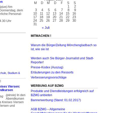
en
M
D
M
D
F
S
S
1
2
(pjue)
Am
3
4
5
6
7
8
9
Donnerstag, dem
10
11
12
13
14
15
16
hrliche Personal­
17
18
19
20
21
22
23
24
25
26
27
28
29
30
4.30 Uhr
31
« Juli
MITMACHEN !
Warum die BürgerZeitung Mönchengladbach so
ist, wie sie ist
Werden auch Sie Bürger-Journalist und Stadt-
Reporter!
Presse-Kodex (Auszug)
Erläuterungen zu den Ressorts
chule, Studium &
Verbesserungsvorschläge
]
WERBUNG AUF BZMG
eises Viersen:
endkursen
Produkte und Dienstleistungen erfolgreich auf
(pkrvie)
In den
BZMG anbieten
Abendkursen
Bannerwerbung (Stand: 01.02.2017)
s Kreises Viersen
Viersen und
AGB BZMG – Allgemeine