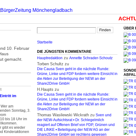
ACHTU
ÜBER 
Startseite
nd 10. Februar
DIE JÜNGSTEN KOMMENTARE
 Haus
zu
Hauptredaktion
Annette Schrader-Schoutz
aut gemacht.
Torben Schultz
zu
Die Causa Sven geht in die nächste Runde:
SONDE
Grüne, Linke und FDP fordern weitere Einsicht in
ABFA
die Akten zur Beteiligung der NEW an der
Share2Drive GmbH
H.Haupts
zu
r]
Die Causa Sven geht in die nächste Runde:
intritt im
Grüne, Linke und FDP fordern weitere Einsicht in
die Akten zur Beteiligung der NEW an der
Wer am
Share2Drive GmbH
nden Sonntag, 3.
 vom
Thomas Wasilewski Wickrath
zu
Sven und
 10 bis 18 Uhr im
der NEW-Aufsichtsrat • Dr. Schlegelmilch
illkommen.
reagiert auf Offenen Brief von FDP, Grünen und
 gibt es wieder
DIE LINKE • Beteiligung der NEW AG an der
d Kinderaktionen
Share2Drive GmbH sei rechtens gewesen