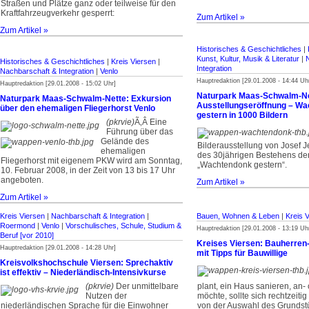
Straßen und Plätze ganz oder teilweise für den
Kraftfahrzeugverkehr gesperrt:
Zum Artikel »
Zum Artikel »
Historisches & Geschichtliches
|
Kunst, Kultur, Musik & Literatur
|
Historisches & Geschichtliches
|
Kreis Viersen
|
Integration
Nachbarschaft & Integration
|
Venlo
Hauptredaktion [29.01.2008 - 14:44 Uh
Hauptredaktion [29.01.2008 - 15:02 Uhr]
Naturpark Maas-Schwalm-Ne
Naturpark Maas-Schwalm-Nette: Exkursion
Ausstellungseröffnung – W
über den ehemaligen Fliegerhorst Venlo
gestern in 1000 Bildern
(pkrvie)
­Ã‚Â Eine
Führung über das
Gelände des
Bilderausstellung von Josef 
ehemaligen
des 30jährigen Bestehens de
Fliegerhorst mit eigenem PKW wird am Sonntag,
„Wachtendonk gestern“.
10. Februar 2008, in der Zeit von 13 bis 17 Uhr
angeboten.
Zum Artikel »
Zum Artikel »
Kreis Viersen
|
Nachbarschaft & Integration
|
Bauen, Wohnen & Leben
|
Kreis 
Roermond
|
Venlo
|
Vorschulisches, Schule, Studium &
Hauptredaktion [29.01.2008 - 13:19 Uh
Beruf [vor 2010]
Kreises Viersen: Bauherren
Hauptredaktion [29.01.2008 - 14:28 Uhr]
mit Tipps für Bauwillige
Kreisvolkshochschule Viersen: Sprechaktiv
ist effektiv – Niederländisch-Intensivkurse
(pkrvie)
Der unmittelbare
plant, ein Haus sanieren, an
Nutzen der
möchte, sollte sich rechtzeitig
niederländischen Sprache für die Einwohner
von der Auswahl des Grundstü