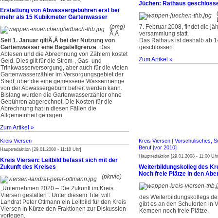
Jüchen: Rathaus geschloss
Erstattung von Abwassergebühren erst bei
mehr als 15 Kubikmeter Gartenwasser
(pmg)
­
7. Februar 2008, findet die jä
Ã‚Â
versammlung statt.
Seit 1. Januar gilt­Ã‚Â bei der Nutzung von
Das Rathaus ist deshalb ab 1
Gartenwasser eine Bagatellgrenze
. Das
geschlossen.
Ablesen und die Abrechnung von Zählern kostet
Zum Artikel »
Geld. Dies gilt für die Strom-, Gas- und
Trinkwasserversorgung, aber auch für die vielen
Gartenwasserzähler im Versorgungsgebiet der
Stadt, über die eine gemessene Wassermenge
von der Abwassergebühr befreit werden kann.
Bislang wurden die Gartenwasserzähler ohne
Gebühren abgerechnet. Die Kosten für die
Abrechnung hat in diesen Fällen die
Allgemeinheit getragen.
Zum Artikel »
Kreis Viersen
Kreis Viersen
|
Vorschulisches, S
Beruf [vor 2010]
Hauptredaktion [29.01.2008 - 11:18 Uhr]
Hauptredaktion [29.01.2008 - 11:00 Uhr
Kreis Viersen: Leitbild befasst sich mit der
Zukunft des Kreises
Weiterbildungskolleg des Kr
Noch freie Plätze in den Ab
(pkrvie)
„Unternehmen 2020 – Die Zukunft im Kreis
Viersen gestalten“: Unter diesem Titel will
des Weiterbildungskollegs de
Landrat Peter Ottmann ein Leitbild für den Kreis
gibt es an den Schulorten in 
Viersen in Kürze den Fraktionen zur Diskussion
Kempen noch freie Plätze.
vorlegen.