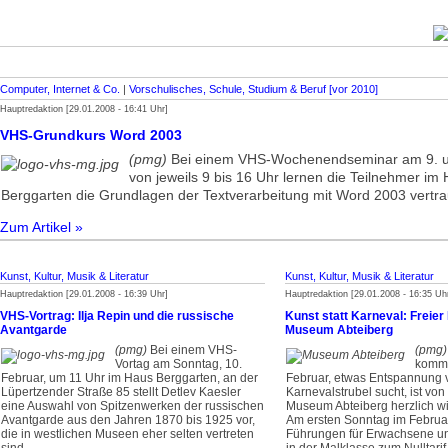
Computer, Internet & Co.
|
Vorschulisches, Schule, Studium & Beruf [vor 2010]
Hauptredaktion [29.01.2008 - 16:41 Uhr]
VHS-Grundkurs Word 2003
(pmg)
Bei einem VHS-Wochenendseminar am 9. u
von jeweils 9 bis 16 Uhr lernen die Teilnehmer im
Berggarten die Grundlagen der Textverarbeitung mit Word 2003 vertr
Zum Artikel »
Kunst, Kultur, Musik & Literatur
Kunst, Kultur, Musik & Literatur
Hauptredaktion [29.01.2008 - 16:39 Uhr]
Hauptredaktion [29.01.2008 - 16:35 Uh
VHS-Vortrag: Ilja Repin und die russische
Kunst statt Karneval: Freier E
Avantgarde
Museum Abteiberg
(pmg)
Bei einem VHS-
(pmg)
Vortag am Sonntag, 10.
komme
Februar, um 11 Uhr im Haus Berggarten, an der
Februar, etwas Entspannung
Lüpertzender Straße 85 stellt Detlev Kaesler
Karnevalstrubel sucht, ist von
eine Auswahl von Spitzenwerken der russischen
Museum Abteiberg herzlich w
Avantgarde aus den Jahren 1870 bis 1925 vor,
Am ersten Sonntag im Februar
die in westlichen Museen eher selten vertreten
Führungen für Erwachsene un