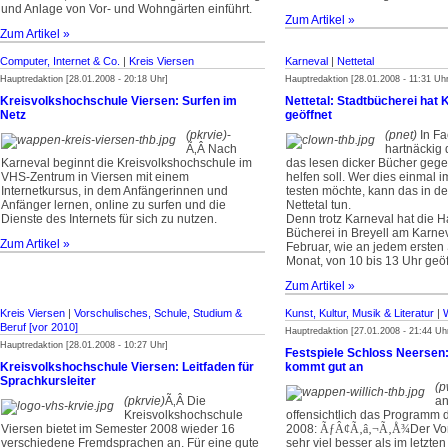
und Anlage von Vor- und Wohngärten einführt.
Zum Artikel »
Zum Artikel »
Computer, Internet & Co.
|
Kreis Viersen
Karneval
|
Nettetal
Hauptredaktion [28.01.2008 - 20:18 Uhr]
Hauptredaktion [28.01.2008 - 11:31 Uhr
Kreisvolkshochschule Viersen: Surfen im
Nettetal: Stadtbücherei hat
Netz
geöffnet
(pkrvie)
­
(pnet)
In Fa
Ã‚Â Nach
hartnäckig 
Karneval beginnt die Kreisvolkshochschule im
das lesen dicker Bücher geg
VHS-Zentrum in Viersen mit einem
helfen soll. Wer dies einmal 
Internetkursus, in dem Anfängerinnen und
testen möchte, kann das in de
Anfänger lernen, online zu surfen und die
Nettetal tun.
Dienste des Internets für sich zu nutzen.
Denn trotz Karneval hat die H
Bücherei in Breyell am Karnev
Zum Artikel »
Februar, wie an jedem ersten
Monat, von 10 bis 13 Uhr geöf
Zum Artikel »
Kreis Viersen
|
Vorschulisches, Schule, Studium &
Kunst, Kultur, Musik & Literatur
|
W
Beruf [vor 2010]
Hauptredaktion [27.01.2008 - 21:44 Uh
Hauptredaktion [28.01.2008 - 10:27 Uhr]
Festspiele Schloss Neersen:
Kreisvolkshochschule Viersen: Leitfaden für
kommt gut an
Sprachkursleiter
(p
(pkrvie)
­Ã‚Â Die
a
Kreisvolkshochschule
offensichtlich das Programm d
Viersen bietet im Semester 2008 wieder 16
2008:
ÃƒÂ¢Ã‚â‚¬Ã‚Å¾
Der Vor
verschiedene Fremdsprachen an. Für eine gute
sehr viel besser als im letzten 