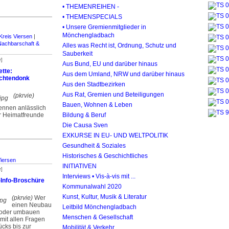
• THEMENREIHEN -
• THEMENSPECIALS
• Unsere Gremienmitglieder in
Mönchengladbach
Kreis Viersen
|
Nachbarschaft &
Alles was Recht ist, Ordnung, Schutz und
Sauberkeit
r]
Aus Bund, EU und darüber hinaus
tte:
Aus dem Umland, NRW und darüber hinaus
achtendonk
Aus den Stadtbezirken
Aus Rat, Gremien und Beteiligungen
(pkrvie)
Bauen, Wohnen & Leben
Jennen anlässlich
r Heimatfreunde
Bildung & Beruf
Die Causa Sven
EXKURSE IN EU- UND WELTPOLITIK
Gesundheit & Soziales
Historisches & Geschichtliches
Viersen
INITIATIVEN
r]
Interviews • Vis-à-vis mit ...
-Info-Broschüre
Kommunalwahl 2020
Kunst, Kultur, Musik & Literatur
(pkrvie)
Wer
einen Neubau
Leitbild Mönchengladbach
- oder umbauen
Menschen & Gesellschaft
 mit allen Fragen
cks bis zur
Mobilität & Verkehr