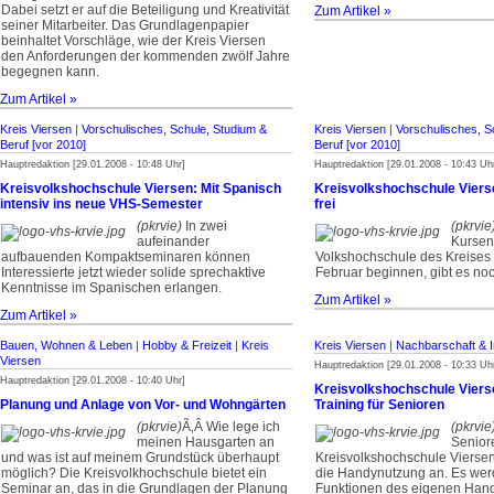
Dabei setzt er auf die Beteiligung und Kreativität
Zum Artikel »
seiner Mitarbeiter. Das Grundlagenpapier
beinhaltet Vorschläge, wie der Kreis Viersen
den Anforderungen der kommenden zwölf Jahre
begegnen kann.
Zum Artikel »
Kreis Viersen
|
Vorschulisches, Schule, Studium &
Kreis Viersen
|
Vorschulisches, S
Beruf [vor 2010]
Beruf [vor 2010]
Hauptredaktion [29.01.2008 - 10:48 Uhr]
Hauptredaktion [29.01.2008 - 10:43 Uh
Kreisvolkshochschule Viersen: Mit Spanisch
Kreisvolkshochschule Viers
intensiv ins neue VHS-Semester
frei
(pkrvie)
In zwei
(pkrvie
aufeinander
Kursen
aufbauenden Kompaktseminaren können
Volkshochschule des Kreises 
Interessierte jetzt wieder solide sprechaktive
Februar beginnen, gibt es noch
Kenntnisse im Spanischen erlangen.
Zum Artikel »
Zum Artikel »
Bauen, Wohnen & Leben
|
Hobby & Freizeit
|
Kreis
Kreis Viersen
|
Nachbarschaft & I
Viersen
Hauptredaktion [29.01.2008 - 10:33 Uh
Hauptredaktion [29.01.2008 - 10:40 Uhr]
Kreisvolkshochschule Viers
Planung und Anlage von Vor- und Wohngärten
Training für Senioren
(pkrvie)
­Ã‚Â Wie lege ich
(pkrvie
meinen Hausgarten an
Seniore
und was ist auf meinem Grundstück überhaupt
Kreisvolkshochschule Viersen
möglich? Die Kreisvolkhochschule bietet ein
die Handynutzung an. Es wer
Seminar an, das in die Grundlagen der Planung
Funktionen des eigenen Handy