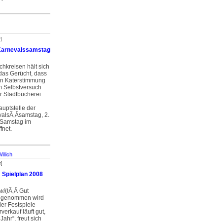
]
 Karnevalssamstag
chkreisen hält sich
das Gerücht, dass
en Katerstimmung
im Selbstversuch
r Stadtbücherei
auptstelle der
als­Ã‚Â­samstag, 2.
 Samstag im
fnet.
illich
r]
 Spielplan 2008
wil)
­Ã‚Â Gut
ngenommen wird
er Festspiele
verkauf läuft gut,
Jahr“, freut sich