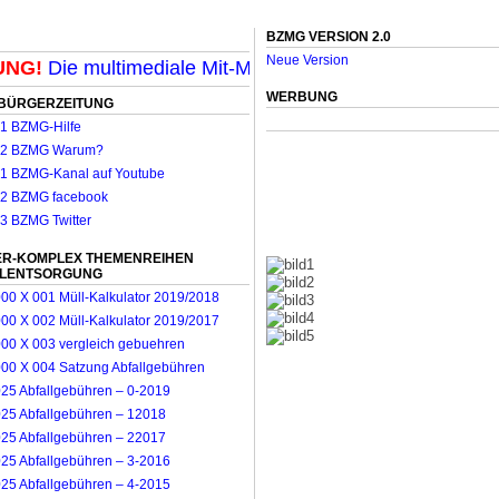
BZMG VERSION 2.0
Neue Version
NG!
Die multimediale Mit-Mach-Zeitung für Mönchengladb
WERBUNG
BÜRGERZEITUNG
R-KOMPLEX THEMENREIHEN
LLENTSORGUNG