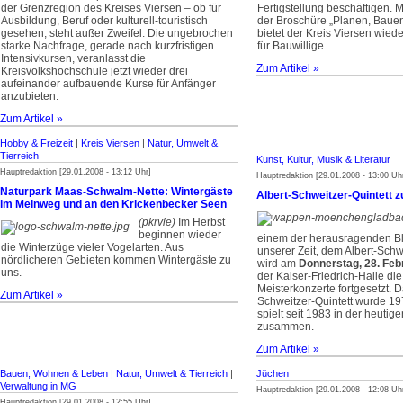
der Grenzregion des Kreises Viersen – ob für
Fertigstellung beschäftigen. 
Ausbildung, Beruf oder kulturell-touristisch
der Broschüre „Planen, Bau
gesehen, steht außer Zweifel. Die ungebrochen
bietet der Kreis Viersen wiede
starke Nachfrage, gerade nach kurzfristigen
für Bauwillige.
Intensivkursen, veranlasst die
Zum Artikel »
Kreisvolkshochschule jetzt wieder drei
aufeinander aufbauende Kurse für Anfänger
anzubieten.
Zum Artikel »
Hobby & Freizeit
|
Kreis Viersen
|
Natur, Umwelt &
Tierreich
Kunst, Kultur, Musik & Literatur
Hauptredaktion [29.01.2008 - 13:12 Uhr]
Hauptredaktion [29.01.2008 - 13:00 Uh
Naturpark Maas-Schwalm-Nette: Wintergäste
Albert-Schweitzer-Quintett z
im Meinweg und an den Krickenbecker Seen
(pkrvie)
Im Herbst
beginnen wieder
einem der herausragenden Bl
die Winterzüge vieler Vogelarten. Aus
unserer Zeit, dem Albert-Schwe
nördlicheren Gebieten kommen Wintergäste zu
wird am
Donnerstag, 28. Feb
uns.
der Kaiser-Friedrich-Halle di
Meisterkonzerte fortgesetzt. D
Zum Artikel »
Schweitzer-Quintett wurde 1
spielt seit 1983 in der heuti
zusammen.
Zum Artikel »
Bauen, Wohnen & Leben
|
Natur, Umwelt & Tierreich
|
Jüchen
Verwaltung in MG
Hauptredaktion [29.01.2008 - 12:08 Uh
Hauptredaktion [29.01.2008 - 12:55 Uhr]