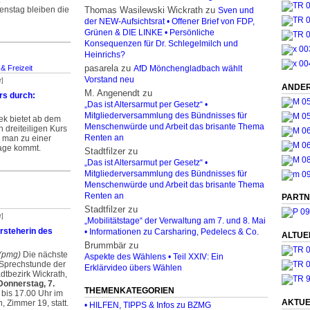
.
nstag bleiben die
Thomas Wasilewski Wickrath
zu
Sven und
der NEW-Aufsichtsrat • Offener Brief von FDP,
Grünen & DIE LINKE • Persönliche
Konsequenzen für Dr. Schlegelmilch und
Heinrichs?
pasarela
zu
& Freizeit
AfD Mönchengladbach wählt
Vorstand neu
r]
ANDER
M. Angenendt
zu
rs durch:
„Das ist Altersarmut per Gesetz“ •
Mitgliederversammlung des Bündnisses für
hek bietet ab dem
Menschenwürde und Arbeit das brisante Thema
 dreiteiligen Kurs
e man zu einer
Renten an
ge kommt.
Stadtfilzer
zu
„Das ist Altersarmut per Gesetz“ •
Mitgliederversammlung des Bündnisses für
Menschenwürde und Arbeit das brisante Thema
Renten an
PARTN
Stadtfilzer
zu
r]
„Mobilitätstage“ der Verwaltung am 7. und 8. Mai
rsteherin des
• Informationen zu Carsharing, Pedelecs & Co.
ALTUE
Brummbär
zu
(pmg)
Die nächste
Aspekte des Wählens • Teil XXIV: Ein
Sprechstunde der
Erklärvideo übers Wählen
dtbezirk Wickrath,
Donnerstag, 7.
THEMENKATEGORIEN
 bis 17.00 Uhr im
AKTUE
 Zimmer 19, statt.
• HILFEN, TIPPS & Infos zu BZMG