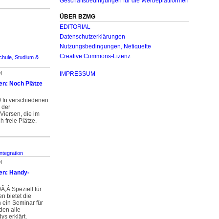
Geschäftsbedingungen für die Werbeplattformen
ÜBER BZMG
EDITORIAL
Datenschutzerklärungen
Nutzungsbedingungen, Netiquette
Creative Commons-Lizenz
chule, Studium &
r]
IMPRESSUM
en: Noch Plätze
)
In verschiedenen
 der
Viersen, die im
 freie Plätze.
ntegration
r]
en: Handy-
)
­Ã‚Â Speziell für
n bietet die
 ein Seminar für
den alle
s erklärt.