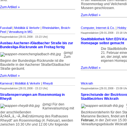
sind.
in der Malklasse zum Nulltarif
Rosenmontag und Veilchendie
Zum Artikel »
Museen geschlossen.
Zum Artikel »
Fussball
|
Mobilität & Verkehr
|
Rheindahlen, Broich-
Computer, Internet & Co.
|
Hobby 
Peel
|
Verwaltung in MG
Hauptredaktion [29.01.2008 - 15:18 Uh
Hauptredaktion [29.01.2008 - 15:23 Uhr]
Stadtbibliothek führt EDV-Ku
Ausbau Aachener-/Gladbacher Straße bis zur
Homepage selbst gemacht
Bundesliga-Rückrunde am Freitag fertig
Die Stadtbibliot
(pmg)
21. Februar einen
Zum
an, der zeigt, wi
Beginn der Bundesliga-Rückrunde ist die
eigenen Homepa
Baustelle in der Aachener Straße/Gladbacher
Zum Artikel »
Straße geräumt.
Zum Artikel »
Karneval
|
Mobilität & Verkehr
|
Rheydt
Wickrath
Hauptredaktion [29.01.2008 - 15:13 Uhr]
Hauptredaktion [29.01.2008 - 15:09 Uh
Straßensperrungen am Rosenmontag in
Sprechstunde der Bezirksvo
Rheydt
Stadtbezirkes Wickrath
(pmg)
Für den
Karnevalsumzug mit
der anschließenden
Bezirksvorsteherin für den Sta
Erstürmung des Rathauses
Marianne Beckers, findet am
ÃƒÂ¢Ã‚â‚¬Ã‚Å¾
Februar,
in der Zeit von 15.00
Rheydt“ am Rosenmontag (4. Februar), werden
Verwaltungsgebäude Wickrath,
zwischen 10.30 Uhr und 12.00 Uhr folgende