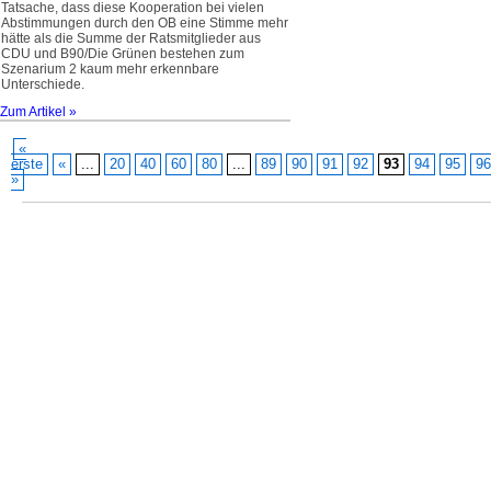
Tatsache, dass diese Kooperation bei vielen
Abstimmungen durch den OB eine Stimme mehr
hätte als die Summe der Ratsmitglieder aus
CDU und B90/Die Grünen bestehen zum
Szenarium 2 kaum mehr erkennbare
Unterschiede.
Zum Artikel »
«
erste
«
...
20
40
60
80
...
89
90
91
92
93
94
95
96
»