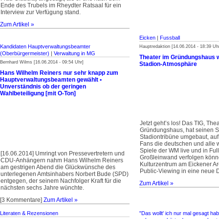
Ende des Trubels im Rheydter Ratsaal für ein
Interview zur Verfügung stand.
Zum Artikel »
Eicken
|
Fussball
Kandidaten Hauptverwaltungsbeamter
Hauptredaktion [14.06.2014 - 18:39 Uh
(Oberbürgermeister)
|
Verwaltung in MG
Theater im Gründungshaus w
Bernhard Wilms [16.06.2014 - 09:54 Uhr]
Stadion-Atmosphäre
Hans Wilhelm Reiners nur sehr knapp zum
Hauptverwaltungsbeamten gewählt •
Unverständnis ob der geringen
Wahlbeteiligung [mit O-Ton]
Jetzt geht’s los! Das TIG, The
Gründungshaus, hat seinen Sa
Stadiontribüne umgebaut, auf
Fans die deutschen und alle 
Spiele der WM live und in Ful
[16.06.2014] Umringt von Pressevertretern und
Großleinwand verfolgen könn
CDU-Anhängern nahm Hans Wilhelm Reiners
Kulturzentrum am Eickener Are
am gestrigen Abend die Glückwünsche des
Public-Viewing in eine neue 
unterlegenen Amtsinhabers Norbert Bude (SPD)
entgegen, der seinem Nachfolger Kraft für die
Zum Artikel »
nächsten sechs Jahre wünchte.
[3 Kommentare]
Zum Artikel »
Literaten & Rezensionen
"Das wollt' ich nur mal gesagt hab