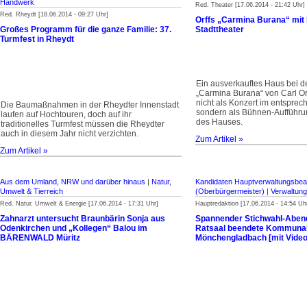
Handwerk
Red. Theater [17.06.2014 - 21:42 Uhr]
Red. Rheydt [18.06.2014 - 09:27 Uhr]
Orffs „Carmina Burana“ mit 
Großes Programm für die ganze Familie: 37.
Stadttheater
Turmfest in Rheydt
Ein ausverkauftes Haus bei 
„Carmina Burana“ von Carl Or
nicht als Konzert im entspre
Die Baumaßnahmen in der Rheydter Innenstadt
sondern als Bühnen-Aufführu
laufen auf Hochtouren, doch auf ihr
des Hauses.
traditionelles Turmfest müssen die Rheydter
auch in diesem Jahr nicht verzichten.
Zum Artikel »
Zum Artikel »
Aus dem Umland, NRW und darüber hinaus
|
Natur,
Kandidaten Hauptverwaltungsbe
Umwelt & Tierreich
(Oberbürgermeister)
|
Verwaltun
Red. Natur, Umwelt & Energie [17.06.2014 - 17:31 Uhr]
Hauptredaktion [17.06.2014 - 14:54 Uh
Zahnarzt untersucht Braunbärin Sonja aus
Spannender Stichwahl-Aben
Odenkirchen und „Kollegen“ Balou im
Ratsaal beendete Kommunal
BÄRENWALD Müritz
Mönchengladbach [mit Video