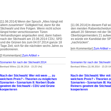
[11.06.2014] Wenn der Spruch „Alles hängt mit
allem zusammen“ Gültigkeit hat, dann für die
[11.06.2014] In diesem Fall w
Stichwahl und ihre Folgen. Wenn nicht schon
den meisten Ratsentscheidung
längst hinter verschlossenen Türen
aktuell 20 Stimmen mit der St
Verhandlungen angelaufen sind, dann haben
Oberbürgermeisters 21 aufw
nach der Stichwahl am 15.06.2014 CDU, SPD
es würde ein Kandidat der SP
und die Grünen bis zum 04.07.2014 ganze 18
„nachrücken“.
Tage Zeit, sich für die nächsten sechs Jahre zu
[ein Kommentar]
Zum Artikel »
positionieren.
[3 Kommentare]
Zum Artikel »
Szenarien für nach der Stichwahl 2014
Szenarien für nach der Stichwahl
Bernhard Wilms [11.06.2014 - 15:25 Uhr]
Bernhard Wilms [11.06.2014 - 15:20 Uh
Nach der Stichwahl: Wer mit wem … zu
Nach der Stichwahl: Wer mi
welchem Preis? • Theorien zu möglichen
welchem Preis? • Theorien z
Szenarien • Szenarium II: Norbert Bude
Szenarien • Szenarium III: H
gewinnt die Stichwahl • CDU und Grüne
Reiners gewinnt die Stichwa
kooperieren
kooperieren