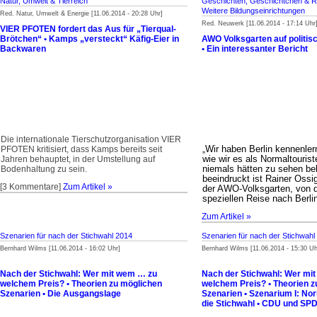
Natur, Umwelt & Tierreich
Geschichten, Geschichtchen & R
Weitere Bildungseinrichtungen
Red. Natur, Umwelt & Energie [11.06.2014 - 20:28 Uhr]
Red. Neuwerk [11.06.2014 - 17:14 Uhr
VIER PFOTEN fordert das Aus für „Tierqual-
Brötchen“ • Kamps „versteckt“ Käfig-Eier in
AWO Volksgarten auf politis
Backwaren
• Ein interessanter Bericht
Die internationale Tierschutzorganisation VIER
Wir haben Berlin kennenler
PFOTEN kritisiert, dass Kamps bereits seit
„
wie wir es als Normaltouris
Jahren behauptet, in der Umstellung auf
niemals hätten zu sehen b
Bodenhaltung zu sein.
beeindruckt ist Rainer Ossi
[3 Kommentare]
Zum Artikel »
der AWO-Volksgarten, von d
speziellen Reise nach Berli
Zum Artikel »
Szenarien für nach der Stichwahl 2014
Szenarien für nach der Stichwahl
Bernhard Wilms [11.06.2014 - 16:02 Uhr]
Bernhard Wilms [11.06.2014 - 15:30 Uh
Nach der Stichwahl: Wer mit wem … zu
Nach der Stichwahl: Wer mi
welchem Preis? • Theorien zu möglichen
welchem Preis? • Theorien z
Szenarien • Die Ausgangslage
Szenarien • Szenarium I: No
die Stichwahl • CDU und SP