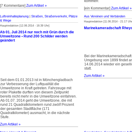
kommen:
[7 Kommentare]
Zum Artikel »
[ein Kommentar]
Zum Artikel »
Luftreinhalteplanung
|
Straßen, Straßenverkehr, Plätze
Aus Vereinen und Verbänden
& Wege
Hauptredaktion [11.06.2014 - 21:17 Uhr
Hauptredaktion [12.06.2014 - 16:39 Uhr]
Marinekameradschaft Rheydt
Ab 01. Juli 2014 nur noch mit Grün durch die
Umweltzone • Rund 200 Schilder werden
geändert
Bei der Marinekameradschaft
Umgebung von 1899 findet a
14.06.2014 wieder ein gesell
statt.
Zum Artikel »
Seit dem 01.01.2013 ist in Mönchengladbach
zur Verbesserung der Luftqualität die
Umweltzone in Kraft getreten. Fahrzeuge mit
roter Plakette durften von diesem Zeitpunkt
bereits nicht mehr in die Umweltzone einfahren.
Ab 01.07. 2014 geht die Umweltzone, die mit
rund 21 Quadratkilometern rund zwölf Prozent
der gesamten Stadtfläche (171
Quadratkilometer) ausmacht, in die nächste
Stufe.
Zum Artikel »