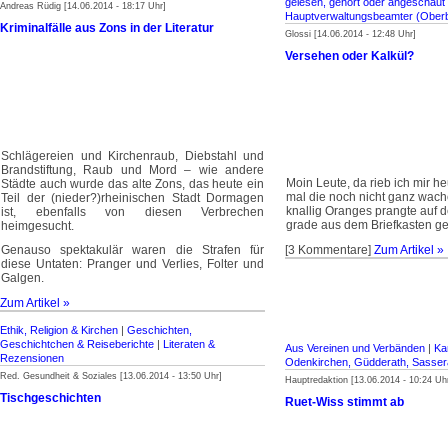
gelesen, gehört oder angeschaut
Andreas Rüdig [14.06.2014 - 18:17 Uhr]
Hauptverwaltungsbeamter (Oberb
Kriminalfälle aus Zons in der Literatur
Glossi [14.06.2014 - 12:48 Uhr]
Versehen oder Kalkül?
Schlägereien und Kirchenraub, Diebstahl und
Brandstiftung, Raub und Mord – wie andere
Moin Leute, da rieb ich mir h
Städte auch wurde das alte Zons, das heute ein
mal die noch nicht ganz wac
Teil der (nieder?)rheinischen Stadt Dormagen
knallig Oranges prangte auf de
ist, ebenfalls von diesen Verbrechen
grade aus dem Briefkasten ge
heimgesucht.
Genauso spektakulär waren die Strafen für
[3 Kommentare]
Zum Artikel »
diese Untaten: Pranger und Verlies, Folter und
Galgen.
Zum Artikel »
Ethik, Religion & Kirchen
|
Geschichten,
Geschichtchen & Reiseberichte
|
Literaten &
Aus Vereinen und Verbänden
|
Ka
Rezensionen
Odenkirchen, Güdderath, Sasser
Red. Gesundheit & Soziales [13.06.2014 - 13:50 Uhr]
Hauptredaktion [13.06.2014 - 10:24 Uh
Tischgeschichten
Ruet-Wiss stimmt ab