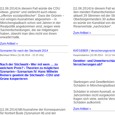
[11.06.2014] In diesem Fall würde die CDU
[11.06.2014] In diesem Fall 
etwas „grüner“ und vielleicht auch etwas
den meisten Ratsentscheidung
„offensiv sozialpolitischer“. Dass die Grünen –
aktuell 29 Stimmen mit der St
von einigen Ausnahmen abgesehen – in
Oberbürgermeisters 30 aufw
Mönchengladbach schon seit Jahren in der
es würde ein Kandidat von d
Realpolitik angekommen sind, zeigen viele
Reserverliste „nachrücken“.
Sachentscheidungen, die sie mitgetragen
Zum Artikel »
haben, obwohl man dies nicht von ihnen
erwartet hatte.
Zum Artikel »
Szenarien für nach der Stichwahl 2014
RATGEBER
|
Versicherungsrecht
Bernhard Wilms [11.06.2014 - 15:15 Uhr]
Hauptredaktion [10.06.2014 - 14:12 Uh
Gewitter- und Unwetterschä
Nach der Stichwahl • Wer mit wem … zu
Versicherungen ab?
welchem Preis? • Theorien zu möglichen
Szenarien • Szenarium IV: Hans Wilhelm
Reiners gewinnt die Stichwahl • CDU und
Grüne kooperieren
Starkregen und Gewitterböe
Schäden in Mönchengladbach 
Schäden in einem Ausmaß, wie
Jahrzehnten nicht vorgekomme
fragen sich viele, welche Vers
Schäden aufkommt.
Zum Artikel »
[11.06.2014] Mit Ausnahme der Konsequenzen
für Norbert Bude (Szenarium III) und der