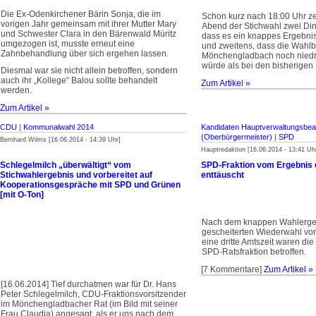
Die Ex-Odenkirchener Bärin Sonja, die im
Schon kurz nach 18:00 Uhr z
vorigen Jahr gemeinsam mit ihrer Mutter Mary
Abend der Stichwahl zwei Din
und Schwester Clara in den Bärenwald Müritz
dass es ein knappes Ergebni
umgezogen ist, musste erneut eine
und zweitens, dass die Wahlbe
Zahnbehandlung über sich ergehen lassen.
Mönchengladbach noch niedri
würde als bei den bisherige
Diesmal war sie nicht allein betroffen, sondern
auch ihr „Kollege“ Balou sollte behandelt
Zum Artikel »
werden.
Zum Artikel »
CDU
|
Kommunalwahl 2014
Kandidaten Hauptverwaltungsbe
(Oberbürgermeister)
|
SPD
Bernhard Wilms [16.06.2014 - 14:39 Uhr]
Hauptredaktion [16.06.2014 - 13:41 Uh
Schlegelmilch „überwältigt“ vom
SPD-Fraktion vom Ergebnis 
Stichwahlergebnis und vorbereitet auf
enttäuscht
Kooperationsgespräche mit SPD und Grünen
[mit O-Ton]
Nach dem knappen Wahlerge
gescheiterten Wiederwahl von
eine dritte Amtszeit waren die
SPD-Ratsfraktion betroffen.
[7 Kommentare]
Zum Artikel »
[16.06.2014] Tief durchatmen war für Dr. Hans
Peter Schlegelmilch, CDU-Fraktionsvorsitzender
im Mönchengladbacher Rat (im Bild mit seiner
Frau Claudia) angesagt, als er uns nach dem