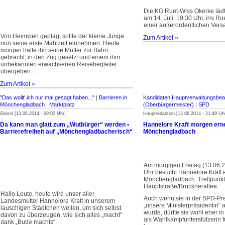
Die KG Ruet-Wiss Okerke lädt 
am 14. Juli, 19.30 Uhr, ins R
einer außerordentlichen Ver
Von Heimweh geplagt sollte der kleine Junge
Zum Artikel »
nun seine erste Mahlzeit einnehmen. Heute
morgen hatte ihn seine Mutter zur Bahn
gebracht, in den Zug gesetzt und einem ihm
unbekannten erwachsenen Reisebegleiter
übergeben. …
Zum Artikel »
"Das wollt' ich nur mal gesagt haben..."
|
Barrieren in
Kandidaten Hauptverwaltungsbe
Mönchengladbach
|
Marktplatz
(Oberbürgermeister)
|
SPD
Glossi [13.06.2014 - 09:00 Uhr]
Hauptredaktion [12.06.2014 - 21:49 Uh
Da kann man glatt zum „Wutbürger“ werden •
Hannelore Kraft morgen erne
Barrierefreiheit auf „Mönchengladbacherisch“
Mönchengladbach
Am morgigen Freitag (13.06.
Uhr besucht Hannelore Kraft 
Mönchengladbach. Treffpunkt 
Hauptstraße/Brucknerallee.
Hallo Leute, heute wird unser aller
Auch wenn sie in der SPD-Pre
Landesmutter Hannelore Kraft in unserem
„unsere Ministerpräsidentin“ 
lauschigen Städtchen weilen, um sich selbst
wurde, dürfte sie wohl eher in
davon zu überzeugen, wie sich alles „macht“
als Wahlkampfunter­stützerin 
dank „Bude machts“.