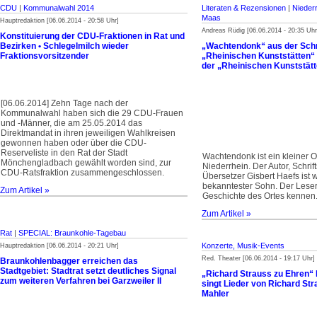
CDU
|
Kommunalwahl 2014
Literaten & Rezensionen
|
Nieder
Maas
Hauptredaktion [06.06.2014 - 20:58 Uhr]
Andreas Rüdig [06.06.2014 - 20:35 Uhr
Konstituierung der CDU-Fraktionen in Rat und
Bezirken • Schlegelmilch wieder
„Wachtendonk“ aus der Schr
Fraktionsvorsitzender
„Rheinischen Kunststätten“ 
der „Rheinischen Kunststätt
[06.06.2014] Zehn Tage nach der
Kommunalwahl haben sich die 29 CDU-Frauen
und -Männer, die am 25.05.2014 das
Direktmandat in ihren jeweiligen Wahlkreisen
gewonnen haben oder über die CDU-
Reserveliste in den Rat der Stadt
Wachtendonk ist ein kleiner O
Mönchengladbach gewählt worden sind, zur
Niederrhein. Der Autor, Schrift
CDU-Ratsfraktion zusammengeschlossen.
Übersetzer Gisbert Haefs ist 
bekanntester Sohn. Der Leser 
Zum Artikel »
Geschichte des Ortes kennen
Zum Artikel »
Rat
|
SPECIAL: Braunkohle-Tagebau
Konzerte, Musik-Events
Hauptredaktion [06.06.2014 - 20:21 Uhr]
Red. Theater [06.06.2014 - 19:17 Uhr]
Braunkohlenbagger erreichen das
Stadtgebiet: Stadtrat setzt deutliches Signal
„Richard Strauss zu Ehren“
zum weiteren Verfahren bei Garzweiler II
singt Lieder von Richard St
Mahler