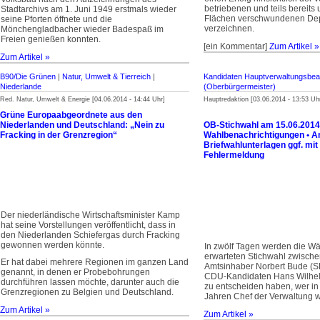
betriebenen und teils bereits u
Stadtarchivs am 1. Juni 1949 erstmals wieder
Flächen verschwundenen De
seine Pforten öffnete und die
verzeichnen.
Mönchengladbacher wieder Badespaß im
Freien genießen konnten.
[ein Kommentar]
Zum Artikel »
Zum Artikel »
B90/Die Grünen
|
Natur, Umwelt & Tierreich
|
Kandidaten Hauptverwaltungsbe
Niederlande
(Oberbürgermeister)
Red. Natur, Umwelt & Energie [04.06.2014 - 14:44 Uhr]
Hauptredaktion [03.06.2014 - 13:53 Uh
Grüne Europaabgeordnete aus den
Niederlanden und Deutschland: „Nein zu
OB-Stichwahl am 15.06.2014
Fracking in der Grenzregion“
Wahlbenachrichtigungen • A
Briefwahlunterlagen ggf. mit
Fehlermeldung
Der niederländische Wirtschaftsminister Kamp
hat seine Vorstellungen veröffentlicht, dass in
den Niederlanden Schiefergas durch Fracking
gewonnen werden könnte.
In zwölf Tagen werden die Wä
erwarteten Stichwahl zwisch
Er hat dabei mehrere Regionen im ganzen Land
Amtsinhaber Norbert Bude (
genannt, in denen er Probebohrungen
CDU-Kandidaten Hans Wilhe
durchführen lassen möchte, darunter auch die
zu entscheiden haben, wer in
Grenzregionen zu Belgien und Deutschland.
Jahren Chef der Verwaltung w
Zum Artikel »
Zum Artikel »