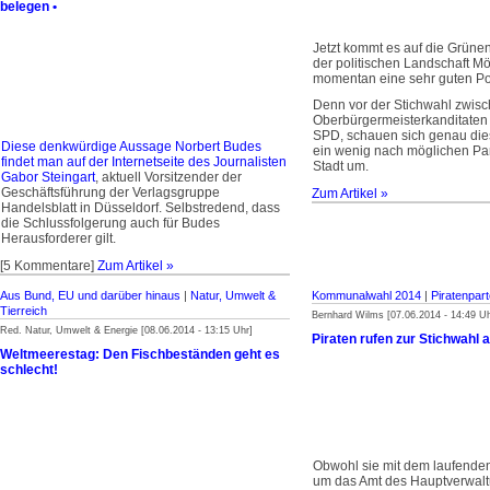
belegen •
Jetzt kommt es auf die Grüne
der politischen Landschaft 
momentan eine sehr guten Pos
Denn vor der Stichwahl zwis
Oberbürgermeisterkanditaten
SPD, schauen sich genau die
Diese denkwürdige Aussage Norbert Budes
ein wenig nach möglichen Par
findet man auf der Internetseite des Journalisten
Stadt um.
Gabor Steingart
, aktuell Vorsitzender der
Geschäftsführung der Verlagsgruppe
Zum Artikel »
Handelsblatt in Düsseldorf. Selbstredend, dass
die Schlussfolgerung auch für Budes
Herausforderer gilt.
[5 Kommentare]
Zum Artikel »
Aus Bund, EU und darüber hinaus
|
Natur, Umwelt &
Kommunalwahl 2014
|
Piratenpart
Tierreich
Bernhard Wilms [07.06.2014 - 14:49 Uh
Red. Natur, Umwelt & Energie [08.06.2014 - 13:15 Uhr]
Piraten rufen zur Stichwahl a
Weltmeerestag: Den Fischbeständen geht es
schlecht!
Obwohl sie mit dem laufenden
um das Amt des Hauptverwal