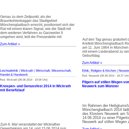
Genau zu dem Zeitpunkt, als der
Braunkohlenbagger das Stadtgebiet
Mönchengladbach erreicht, positioniert sich der
Rat mit einem klaren Signal, wie die Stadt mit
dem weiteren Verfahren zu Garzweiler II
umgehen wird, teilt die Pressestelle mit:
Auf den Tag genau gratuliert 
Krefeld Mönchengladbach Ric
Zum Artikel »
am 11. Juni 1864 in München
mit einem Liederabend zu se
Geburtstag.
Zum Artikel »
Leichtatlethik
|
Wickrath
|
Wirtschaft, Wissenschaft,
Ethik, Religion & Kirchen
|
Neuwerk
Handel & Handwerk
Red. Neuwerk [06.06.2014 - 18:37 Uhr
Red. Wickrath [06.06.2014 - 19:08 Uhr]
Pilgern auf stillen Wegen vo
Knospen- und Genussfest 2014 in Wickrath
Neuwerk zum Münster
mit Benefizlauf
Im Rahmen der Heiligtumsfa
Mönchengladbach 2014 lädt 
des Klosters Neuwerk am 
14.06.2014 zu einer Pilgert
Neuwerk auf stillen Wegen 
Zum 6. Mal veranstaltet der Wickrather
Gewerbekreis am 14. und 15.06.2014 nun