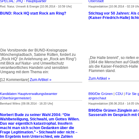
SPECIAL: JHQ - Haupt­quartier
Oberstadt
Red. Natur, Umwelt & Energie [10.06.2014 - 10:59 Uhr]
Hauptredaktion [10.06.2014 - 02:19 Uh
BUND: Rock HQ statt Rock am Ring?
Stichtag vor 50 Jahren: Als 
(Kaiser-Friedrich-Halle) lich
Die Vorsitzende der BUND-Kreisgruppe
Mönchengladbach, Sabine Rütten, fordert zu
„Die Halle brennt“, so riefen 
„Rock HQ“ (in Anlehnung an „Rock am Ring“)
1964 die Menschen auf Gladb
mit Blick auf Natur- und Umweltschutz
als die Kaiser-Friedrich-Halle 
verantwortliches Handeln und sensiblen
Flammen stand.
Umgang mit dem Thema ein:
Zum Artikel »
[12 Kommentare]
Zum Artikel »
Kandidaten Hauptverwaltungsbeamter
B90/Die Grünen
|
CDU
|
Für Sie 
(Oberbürgermeister)
angeschaut
Bernhard Wilms [09.06.2014 - 16:20 Uhr]
Hauptredaktion [08.06.2014 - 14:05 Uh
B90/Die Grünen Zünglein an 
Norbert Bude zu seiner Wahl 2004: “Die
Sasserath im Gespräch mit C
Wahlbeteiligung, Stichwahl, um Gottes Willen.
Das war eigentlich katastrophal. Insofern
macht man sich schon Gedanken über die
Frage Legitimation.” • Stichwahl oder nicht –
Im Ergebnis kein Unterschied, wie Zahlen