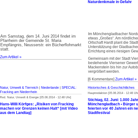
Naturdenkmale in Gefahr
Im Mönchengladbacher Nordwe
Am Samstag, dem 14. Juni 2014 findet im
etwas „Großes“. Am nördlich
Pfarrheim der Gemeinde St. Maria
Ortschaft Hardt plant die Stad
Empfängnis, Neusserstr. ein Bücherflohmarkt
Unterstützung der Gladbach
statt.
Errichtung eines riesigen Ge
Zum Artikel »
Gemeinsam mit der Stadt Vier
bestehende Viersener Gewer
Mackenstein bis hin zur Auto
vergrößert werden.
[6 Kommentare]
Zum Artikel »
Natur, Umwelt & Tierreich
|
Niederlande
|
SPECIAL:
Historisches & Geschichtliches
Fracking am Niederrhein
Hauptredaktion [05.06.2014 - 12:46 Uh
Red. Natur, Umwelt & Energie [05.06.2014 - 12:48 Uhr]
Stichtag, 02. Juni: 1.000 Jah
Hans-Willi Körfges: „Risiken von Fracking
Mönchengladbach • Bürger 
machen vor Grenzen keinen Halt“ [mit Video
feierten vor 40 Jahren ein n
aus dem Landtag]
Stadtfestival