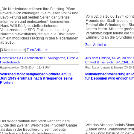
„Die Niederlande müssen ihre Fracking-Pläne
unverzüglich offenlegen. Sie müssen Politik und
Vom 02. bis 16.06.1974 konnt
Bevölkerung auf beiden Seiten der Grenze
Freunde der Stadt mit einem
informieren und einbeziehen“, kommentiert
Festival die Gründung der Sta
Hans-Willi Körfges, stellvertretender
Jahren feiern. Mit einer große
Vorsitzender der SPD-Fraktion im Landtag
Veranstaltungen feierte die S
Nordrhein-Westfalens, die aktuelle Diskussion
Erinnerung an die Gründung d
um ein mögliches Fracking in den Niederlanden
ab 2015.
Zum Artikel »
[3 Kommentare]
Zum Artikel »
Historisches & Geschichtliches
|
Volksgarten, Lürrip &
Aus dem Umland, NRW und darüb
Hardterbroich
Umwelt & Tierreich
|
SPECIAL: Br
Hauptredaktion [05.06.2014 - 12:43 Uhr]
Red. Natur, Umwelt & Energie [05.06.2
Volksbad Mönchengladbach öffnete am 01.
Millionennachforderung an 
Juni 1949 erstmals nach Kriegsende seine
für Deponien wird endlich u
Pforten
Der Wiederaufbau der Stadt war nach dem
Wie das
Aktionsbündnis Stom
Ende des Zweiten Weltkrieges in vollem Gange
„Leben ohne Braunkohle“ mitte
als das in der Bevölkerung sehr beliebte
einen Erfolg hinsichtlich der
Volksbad nach den Aufzeichnungen des