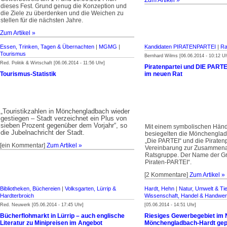
Zum Artikel »
dieses Fest. Grund genug die Konzeption und
die Ziele zu überdenken und die Weichen zu
stellen für die nächsten Jahre.
Zum Artikel »
Essen, Trinken, Tagen & Übernachten
|
MGMG
|
Kandidaten PIRATENPARTEI
|
Ra
Tourismus
Bernhard Wilms [06.06.2014 - 10:12 Uh
Red. Politik & Wirtschaft [06.06.2014 - 11:56 Uhr]
Piratenpartei und DIE PARTE
Tourismus-Statistik
im neuen Rat
Touristikzahlen in Mönchengladbach wieder
„
gestiegen – Stadt verzeichnet ein Plus von
sieben Prozent gegenüber dem Vorjahr“, s
o
Mit einem symbolischen Hän
die Jubelnachricht der Stadt.
besiegelten die Mönchenglad
„Die PARTEI“ und die Piratenp
[ein Kommentar]
Zum Artikel »
Vereinbarung zur Zusammenar
Ratsgruppe. Der Name der Gru
Piraten-PARTEI“.
[2 Kommentare]
Zum Artikel »
Bibliotheken, Büchereien
|
Volksgarten, Lürrip &
Hardt, Hehn
|
Natur, Umwelt & Tie
Hardterbroich
Wissenschaft, Handel & Handwe
Red. Neuwerk [05.06.2014 - 17:45 Uhr]
[05.06.2014 - 14:51 Uhr]
Bücherflohmarkt in Lürrip – auch englische
Riesiges Gewerbegebiet im 
Literatur zu Minipreisen im Angebot
Mönchengladbach-Hardt gepl