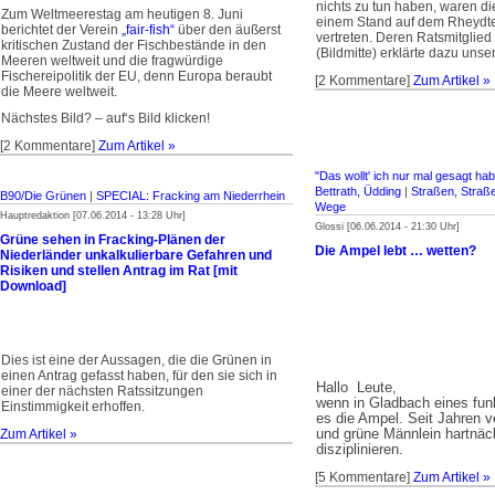
nichts zu tun haben, waren di
Zum Weltmeerestag am heutigen 8. Juni
einem Stand auf dem Rheydt
berichtet der Verein
„fair-fish“
über den äußerst
vertreten. Deren Ratsmitglie
kritischen Zustand der Fischbestände in den
(Bildmitte) erklärte dazu unse
Meeren weltweit und die fragwürdige
Fischereipolitik der EU, denn Europa beraubt
[2 Kommentare]
Zum Artikel »
die Meere weltweit.
Nächstes Bild? – auf‘s Bild klicken!
[2 Kommentare]
Zum Artikel »
"Das wollt' ich nur mal gesagt hab
Bettrath, Üdding
|
Straßen, Straße
B90/Die Grünen
|
SPECIAL: Fracking am Niederrhein
Wege
Hauptredaktion [07.06.2014 - 13:28 Uhr]
Glossi [06.06.2014 - 21:30 Uhr]
Grüne sehen in Fracking-Plänen der
Die Ampel lebt … wetten?
Niederländer unkalkulierbare Gefahren und
Risiken und stellen Antrag im Rat [mit
Download]
Dies ist eine der Aussagen, die die Grünen in
einen Antrag gefasst haben, für den sie sich in
Hallo Leute,
einer der nächsten Ratssitzungen
wenn in Gladbach eines funkt
Einstimmigkeit erhoffen.
es die Ampel. Seit Jahren v
und grüne Männlein hartnäc
Zum Artikel »
disziplinieren.
[5 Kommentare]
Zum Artikel »