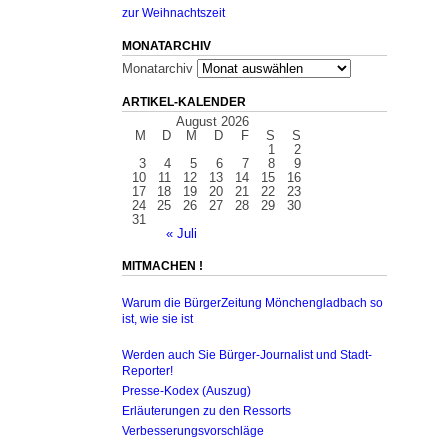
zur Weihnachtszeit
MONATARCHIV
Monatarchiv
ARTIKEL-KALENDER
August 2026
M
D
M
D
F
S
S
1
2
3
4
5
6
7
8
9
10
11
12
13
14
15
16
17
18
19
20
21
22
23
24
25
26
27
28
29
30
31
« Juli
MITMACHEN !
Warum die BürgerZeitung Mönchengladbach so
ist, wie sie ist
Werden auch Sie Bürger-Journalist und Stadt-
Reporter!
Presse-Kodex (Auszug)
Erläuterungen zu den Ressorts
Verbesserungsvorschläge