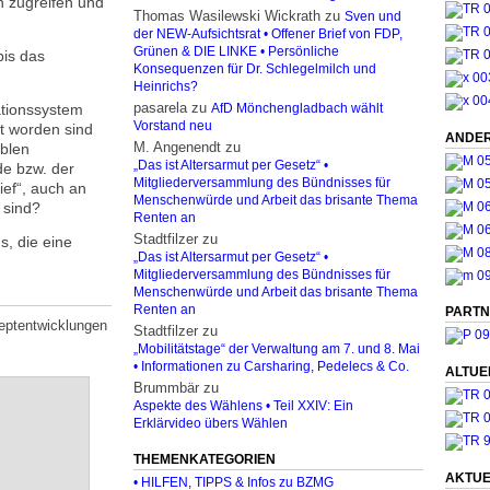
n zugreifen und
Thomas Wasilewski Wickrath
zu
Sven und
der NEW-Aufsichtsrat • Offener Brief von FDP,
Grünen & DIE LINKE • Persönliche
bis das
Konsequenzen für Dr. Schlegelmilch und
Heinrichs?
pasarela
zu
ationssystem
AfD Mönchengladbach wählt
Vorstand neu
et worden sind
ANDER
M. Angenendt
zu
ablen
„Das ist Altersarmut per Gesetz“ •
de bzw. der
Mitgliederversammlung des Bündnisses für
ief“, auch an
Menschenwürde und Arbeit das brisante Thema
 sind?
Renten an
Stadtfilzer
zu
, die eine
„Das ist Altersarmut per Gesetz“ •
Mitgliederversammlung des Bündnisses für
Menschenwürde und Arbeit das brisante Thema
Renten an
PARTN
eptentwicklungen
Stadtfilzer
zu
„Mobilitätstage“ der Verwaltung am 7. und 8. Mai
• Informationen zu Carsharing, Pedelecs & Co.
ALTUE
Brummbär
zu
Aspekte des Wählens • Teil XXIV: Ein
Erklärvideo übers Wählen
THEMENKATEGORIEN
AKTUE
• HILFEN, TIPPS & Infos zu BZMG