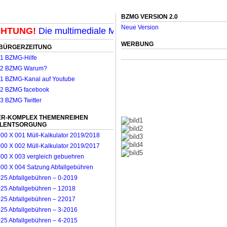
BZMG VERSION 2.0
Neue Version
TUNG!
Die multimediale Mit-Mach-Zeitung für Möncheng
WERBUNG
BÜRGERZEITUNG
R-KOMPLEX THEMENREIHEN
LLENTSORGUNG