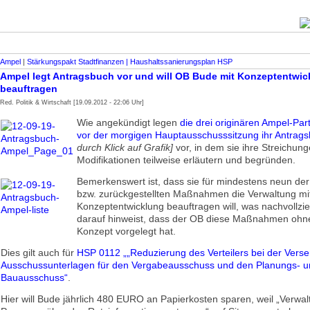
Ampel
|
Stärkungspakt Stadt­finanzen | Haus­halts­sanierungsplan HSP
Ampel legt Antragsbuch vor und will OB Bude mit Konzeptentwi
beauftragen
Red. Politik & Wirtschaft [19.09.2012 - 22:06 Uhr]
Wie angekündigt legen
die drei originären Ampel-Part
vor der morgigen Hauptausschusssitzung ihr Antrag
durch Klick auf Grafik]
vor, in dem sie ihre Streichun
Modifikationen teilweise erläutern und begründen.
Bemerkenswert ist, dass sie für mindestens neun der
bzw. zurückgestellten Maßnahmen die Verwaltung mit
Konzeptentwicklung beauftragen will, was nachvollzi
darauf hinweist, dass der OB diese Maßnahmen ohn
Konzept vorgelegt hat.
Dies gilt auch für
HSP 0112 „„Reduzierung des Verteilers bei der Vers
Ausschussunterlagen für den Vergabeausschuss und den Planungs- 
Bauausschuss“
.
Hier will Bude jährlich 480 EURO an Papierkosten sparen, weil „Verwa