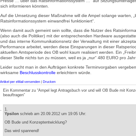
Presse … über das Ratsinformationssystem …“ auf Sitzungsunterlage
sich informieren könnten.
Auf die Umsetzung dieser Maßnahme will die Ampel solange warten, „
Ratsinformationssystem einwandfrei funktioniert“.
Wenn damit auch gemeint sein sollte, dass die Nutzer des Ratsinform
(also auch die Politiker) mit der entsprechenden Hardware ausgestatt
und das interne Kommunikationsnetz der Verwaltung mit einer akzept
Performance arbeitet, werden diese Einsparungen in dieser Ratsperio
aktuellen Amtsperiode des OB wohl kaum realisiert werden. Ein „Freibr
dieser Stelle nichts tun zu müssen, weil es ja „nur“ 480 EURO pro Jahr
Leider sucht man in den Aufträgen konkrete Terminvorgaben vergebens
wirksame
Beschlusskontrolle
erleichtern würde.
Artikel per eMail versenden
|
Drucken
Ein Kommentar zu “Ampel legt Antragsbuch vor und will OB Bude mit Konz
beauftragen”
1.
Ypsilon
schrieb am 20.09.2012 um 19:05 Uhr:
OB Bude und Konzeptentwicklung?
Das wird spannend!