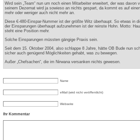
Wird sein „Team“ nun um noch einen Mitarbeiter erweitert, der was davon v
seinem Dezernat wird ja sowieso an nichts gespart, da kommt es auf eine
mehr oder weniger auch nicht mehr an.
Diese €-480-Einspar-Nummer ist der größte Witz überhaupt. So etwas in d
der Einsparungen überhaupt aufzunehmen ist der reinste Hohn. Motto: Ha
steht eine Position mehr.
Solche Einsparungen müssten gängige Praxis sein.
Seit dem 15. Oktober 2004, also schlappe 8 Jahre, hätte OB Bude nun sch
sicher auch genügend Möglichkeiten gehabt, was zu bewegen.
Außer „Chefsachen“, die im Nirwana versanken nichts gewesen.
Name
eMail (wird nicht veröffentlicht)
Webseite
Ihr Kommentar