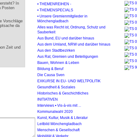
ersteht? In
• THEMENREIHEN -
n Posten
• THEMENSPECIALS
• Unsere Gremienmitglieder in
ie Vorschläge
Mönchengladbach
uptsache da
Alles was Recht ist, Ordnung, Schutz und
Sauberkeit
Aus Bund, EU und darüber hinaus
Aus dem Umland, NRW und darüber hinaus
on Zeit und
Aus den Stadtbezirken
Aus Rat, Gremien und Beteiligungen
Bauen, Wohnen & Leben
Bildung & Beruf
Die Causa Sven
EXKURSE IN EU- UND WELTPOLITIK
Gesundheit & Soziales
Historisches & Geschichtliches
INITIATIVEN
Interviews • Vis-à-vis mit ...
Kommunalwahl 2020
Kunst, Kultur, Musik & Literatur
Leitbild Mönchengladbach
Menschen & Gesellschaft
Mobilität & Verkehr