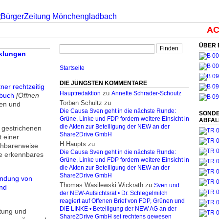
ACH
ÜBER 
cklungen
Startseite
DIE JÜNGSTEN KOMMENTARE
ner rechtzeitig
zu
Hauptredaktion
Annette Schrader-Schoutz
sbuch
[Öffnen
Torben Schultz
zu
gen und
Die Causa Sven geht in die nächste Runde:
SONDE
Grüne, Linke und FDP fordern weitere Einsicht in
ABFA
die Akten zur Beteiligung der NEW an der
 gestrichenen
Share2Drive GmbH
 einer
H.Haupts
zu
ehbarerweise
Die Causa Sven geht in die nächste Runde:
e erkennbares
Grüne, Linke und FDP fordern weitere Einsicht in
die Akten zur Beteiligung der NEW an der
Share2Drive GmbH
endung von
Thomas Wasilewski Wickrath
zu
Sven und
und
der NEW-Aufsichtsrat • Dr. Schlegelmilch
reagiert auf Offenen Brief von FDP, Grünen und
DIE LINKE • Beteiligung der NEW AG an der
ltung und
Share2Drive GmbH sei rechtens gewesen