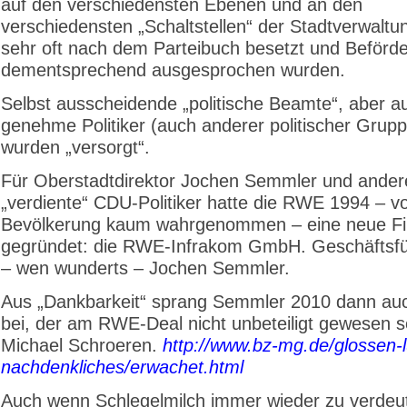
auf den verschiedensten Ebenen und an den
verschiedensten „Schaltstellen“ der Stadtverwaltun
sehr oft nach dem Parteibuch besetzt und Beförd
dementsprechend ausgesprochen wurden.
Selbst ausscheidende „politische Beamte“, aber 
genehme Politiker (auch anderer politischer Grup
wurden „versorgt“.
Für Oberstadtdirektor Jochen Semmler und ander
„verdiente“ CDU-Politiker hatte die RWE 1994 – v
Bevölkerung kaum wahrgenommen – eine neue F
gegründet: die RWE-Infrakom GmbH. Geschäftsfü
– wen wunderts – Jochen Semmler.
Aus „Dankbarkeit“ sprang Semmler 2010 dann au
bei, der am RWE-Deal nicht unbeteiligt gewesen se
Michael Schroeren.
http://www.bz-mg.de/glossen-l
nachdenkliches/erwachet.html
Auch wenn Schlegelmilch immer wieder zu verdeut