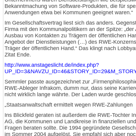
Bekanntmachung von Software-Produkten, die für spez
Anwendungen etwa bei Kommunen geeignet waren.“
Im Gesellschaftsvertrag liest sich das anders. Gegens
Firma mit den Kommunalpolitikern an der Spitze: „der 
Ausbau von Kontakten zu Trägern der öffentlichen Ha
Angebot der Dienstleistungen (…) des RWE-Konzerns
Träger der öffentlichen Hand.“ Das klingt nach Lobbyar
Zitat Ende.
http://www.anstageslicht.de/index.php?
UP_ID=3&NAVZU_ID=46&STORY_ID=29&M_STORY
Semmler passte ausgezeichnet zur „Firmenphilosophi
RWE-Ableger Infrakom, dumm nur, dass seine Karrier
nicht wirklich lange währte. Der Laden wurde geschlo
„Staatsanwaltschaft ermittelt wegen RWE-Zahlungen
Ins Blickfeld geraten ist außerdem die RWE-Tochter I
AG, die Kommunen und Landkreise in finanziellen un
Fragen beraten sollte. Die 1994 gegründete Gesellsch
im Sommer 2004 aufgelöst. Sie empfahl sich aber noc