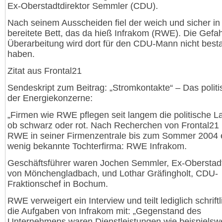
Ex-Oberstadtdirektor Semmler (CDU).
Nach seinem Ausscheiden fiel der weich und sicher in
bereitete Bett, das da hieß Infrakom (RWE). Die Gefah
Überarbeitung wird dort für den CDU-Mann nicht bes
haben.
Zitat aus Frontal21
Sendeskript zum Beitrag: „Stromkontakte“ – Das polit
der Energiekonzerne:
„Firmen wie RWE pflegen seit langem die politische L
ob schwarz oder rot. Nach Recherchen von Frontal21 
RWE in seiner Firmenzentrale bis zum Sommer 2004 
wenig bekannte Tochterfirma: RWE Infrakom.
Geschäftsführer waren Jochen Semmler, Ex-Oberstadt
von Mönchengladbach, und Lothar Gräfingholt, CDU-
Fraktionschef in Bochum.
RWE verweigert ein Interview und teilt lediglich schrift
die Aufgaben von Infrakom mit: „Gegenstand des
Unternehmens waren Dienstleistungen wie beispielswe