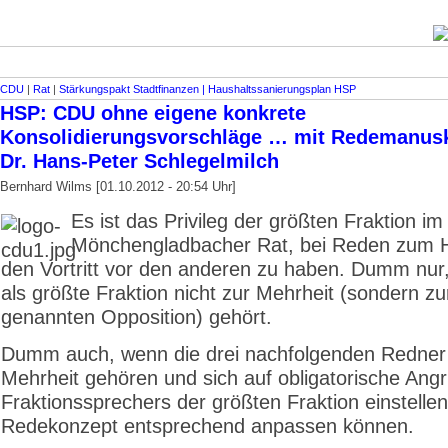
CDU
|
Rat
|
Stärkungspakt Stadt­finanzen | Haus­halts­sanierungsplan HSP
HSP: CDU ohne eigene konkrete
Konsolidierungsvorschläge … mit Redemanusk
Dr. Hans-Peter Schlegelmilch
Bernhard Wilms [01.10.2012 - 20:54 Uhr]
Es ist das Privileg der größten Fraktion im
Mönchenglad­bacher Rat, bei Reden zum 
den Vortritt vor den anderen zu haben. Dumm nu
als größte Fraktion nicht zur Mehrheit (sondern zu
genannten Opposition) gehört.
Dumm auch, wenn die drei nachfolgenden Redner
Mehrheit gehören und sich auf obligatorische Angr
Fraktionssprechers der größten Fraktion einstellen
Redekonzept entsprechend anpassen können.